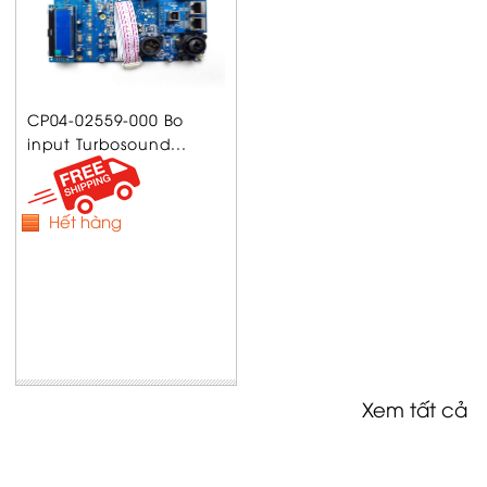
CP04-02559-000 Bo
input Turbosound...
Hết hàng
Xem tất cả