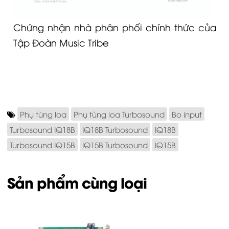
Chứng nhận nhà phân phối chính thức của
Tập Đoàn Music Tribe
Phụ tùng loa
Phụ tùng loa Turbosound
Bo input
Turbosound IQ18B
IQ18B Turbosound
IQ18B
Turbosound IQ15B
IQ15B Turbosound
IQ15B
Sản phẩm cùng loại