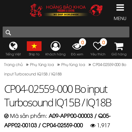
MENU
0
0
Tiếng Việt
Ship to
Khách hàng
Đã xem
Yêu thích
Giỏ hàng
»
»
»
Trang chủ
Phụ tùng loa
Phụ tùng loa
CP04-02559-000 Bo
input Turbosound IQ15B / IQ18B
CP04-02559-000 Bo input
Turbosound IQ15B / IQ18B
Mã sản phẩm:
A09-APP00-00003 / Q05-
APP02-00103 / CP04-02559-000
1,917