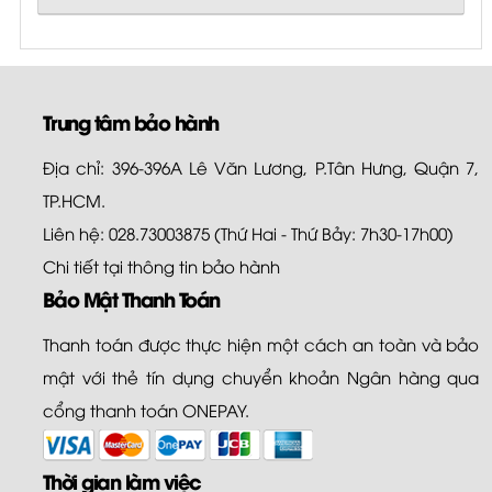
Trung tâm bảo hành
Địa chỉ: 396-396A Lê Văn Lương, P.Tân Hưng, Quận 7,
TP.HCM.
Liên hệ: 028.73003875 (Thứ Hai - Thứ Bảy: 7h30-17h00)
Chi tiết tại
thông tin bảo hành
Bảo Mật Thanh Toán
Thanh toán được thực hiện một cách an toàn và bảo
mật với thẻ tín dụng chuyển khoản Ngân hàng qua
cổng thanh toán ONEPAY.
Thời gian làm việc