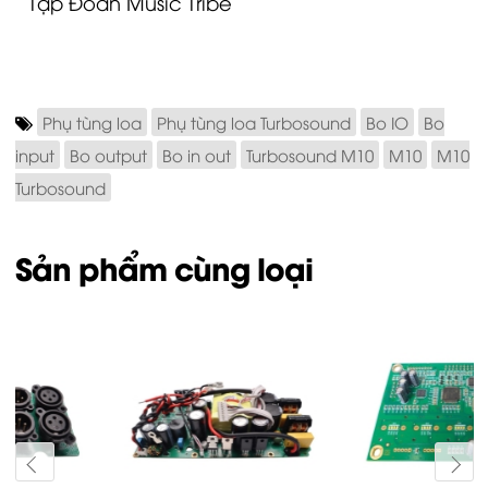
Tập Đoàn Music Tribe
Phụ tùng loa
Phụ tùng loa Turbosound
Bo IO
Bo
input
Bo output
Bo in out
Turbosound M10
M10
M10
Turbosound
Sản phẩm cùng loại