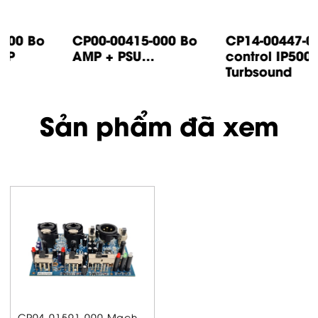
CP14-00447-000 Bo
CP05-00500-000 Bo
control IP500
input IP1000 /
Turbsound
IP2000...
Sản phẩm đã xem
CP04-01591-000 Mạch