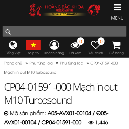
MENU
0
0
Tiếng Việt
Ship to
Khách hàng
Đã xem
Yêu thích
Giỏ hàng
»
»
»
Trang chủ
Phụ tùng loa
Phụ tùng loa
CP04-01591-000
Mạch in out M10 Turbosound
CP04-01591-000 Mạch in out
M10 Turbosound
Mã sản phẩm:
A05-AVX01-00104 / Q05-
AVX01-00104 / CP04-01591-000
1,446