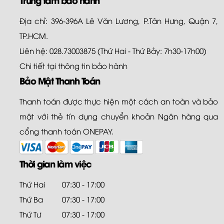
Địa chỉ: 396-396A Lê Văn Lương, P.Tân Hưng, Quận 7,
TP.HCM.
Liên hệ: 028.73003875 (Thứ Hai - Thứ Bảy: 7h30-17h00)
Chi tiết tại
thông tin bảo hành
Bảo Mật Thanh Toán
Thanh toán được thực hiện một cách an toàn và bảo
mật với thẻ tín dụng chuyển khoản Ngân hàng qua
cổng thanh toán ONEPAY.
Thời gian làm việc
Thứ Hai
07:30 - 17:00
Thứ Ba
07:30 - 17:00
Thứ Tư
07:30 - 17:00