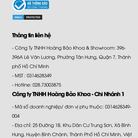
Thông tin liên hệ
- Công Ty TNHH Hoàng Bảo Khoa & Showroom: 396-
396A Lê Văn Lương, Phường Tân Hưng, Quận 7, Thành
phố Hồ Chí Minh
- MST : 0314628349
- Hotline: 028.73003875
Công ty TNHH Hoàng Bảo Khoa - Chi Nhánh 1
- Mã số doanh nghiệp/ đơn vị phụ thuộc: 0314628349-
004
- Địa chỉ: 25 Đường 1B, Khu Dân Cư Trung Sơn, Xã Bình
Hưng, Huyện Bình Chánh, Thành Phố Hồ Chí Minh, Việt