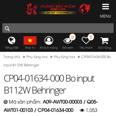
MENU
0
0
Tiếng Việt
Ship to
Khách hàng
Đã xem
Yêu thích
Giỏ hàng
»
»
»
Trang chủ
Phụ tùng loa
Phụ tùng loa
CP04-01634-000 Bo
input B112W Behringer
CP04-01634-000 Bo input
B112W Behringer
Mã sản phẩm:
A09-AWT00-00003 / Q05-
AWT01-00103 / CP04-01634-000
1,053