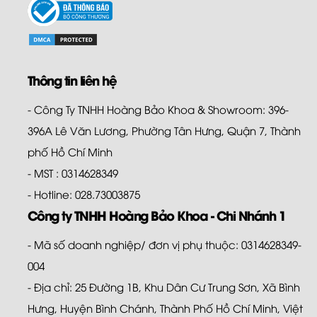
Thông tin liên hệ
- Công Ty TNHH Hoàng Bảo Khoa & Showroom: 396-
396A Lê Văn Lương, Phường Tân Hưng, Quận 7, Thành
phố Hồ Chí Minh
- MST : 0314628349
- Hotline: 028.73003875
Công ty TNHH Hoàng Bảo Khoa - Chi Nhánh 1
- Mã số doanh nghiệp/ đơn vị phụ thuộc: 0314628349-
004
- Địa chỉ: 25 Đường 1B, Khu Dân Cư Trung Sơn, Xã Bình
Hưng, Huyện Bình Chánh, Thành Phố Hồ Chí Minh, Việt