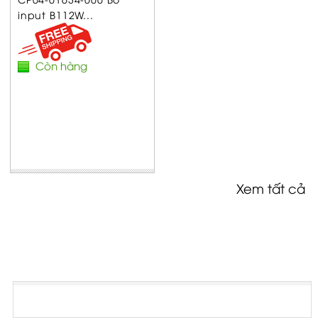
input B112W...
Còn hàng
Xem tất cả