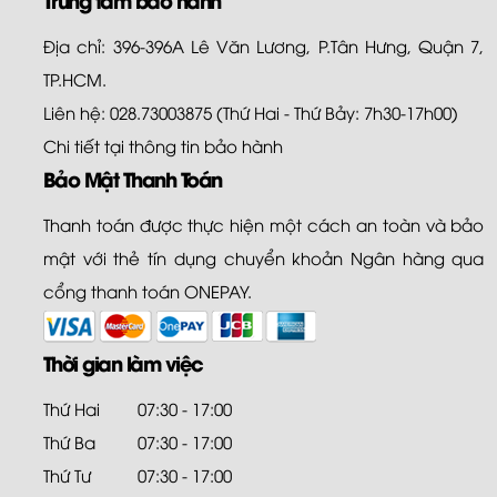
Địa chỉ: 396-396A Lê Văn Lương, P.Tân Hưng, Quận 7,
TP.HCM.
Liên hệ: 028.73003875 (Thứ Hai - Thứ Bảy: 7h30-17h00)
Chi tiết tại
thông tin bảo hành
Bảo Mật Thanh Toán
Thanh toán được thực hiện một cách an toàn và bảo
mật với thẻ tín dụng chuyển khoản Ngân hàng qua
cổng thanh toán ONEPAY.
Thời gian làm việc
Thứ Hai
07:30 - 17:00
Thứ Ba
07:30 - 17:00
Thứ Tư
07:30 - 17:00