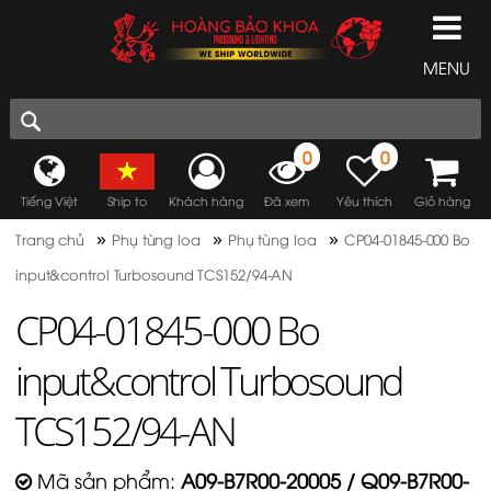
MENU
0
0
Tiếng Việt
Ship to
Khách hàng
Đã xem
Yêu thích
Giỏ hàng
»
»
»
Trang chủ
Phụ tùng loa
Phụ tùng loa
CP04-01845-000 Bo
input&control Turbosound TCS152/94-AN
CP04-01845-000 Bo
input&control Turbosound
TCS152/94-AN
Mã sản phẩm:
A09-B7R00-20005 / Q09-B7R00-