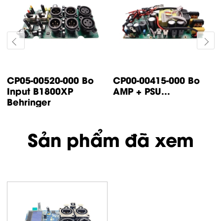
CP14-00447-000 Bo
CP05-00500-000 Bo
control IP500
input IP1000 /
Turbsound
IP2000...
Sản phẩm đã xem