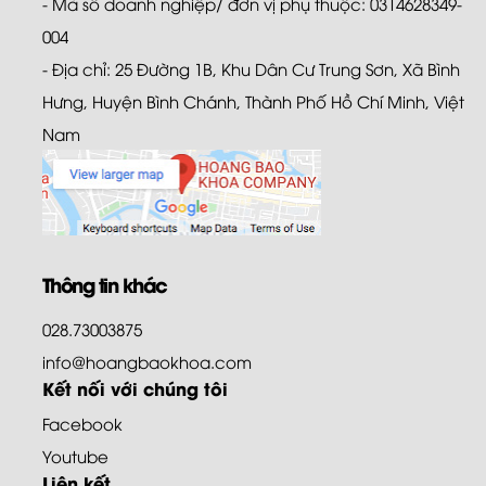
- Mã số doanh nghiệp/ đơn vị phụ thuộc: 0314628349-
004
- Địa chỉ: 25 Đường 1B, Khu Dân Cư Trung Sơn, Xã Bình
Hưng, Huyện Bình Chánh, Thành Phố Hồ Chí Minh, Việt
Nam
Thông tin khác
028.73003875
info@hoangbaokhoa.com
Kết nối với chúng tôi
Facebook
Youtube
Liên kết