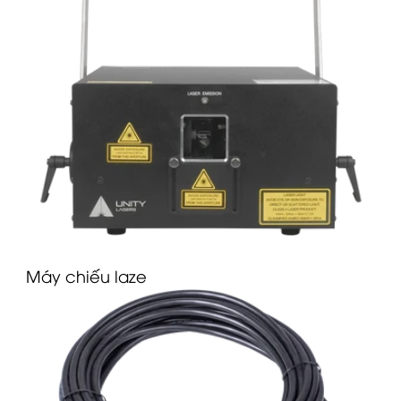
M
áy chiếu laze