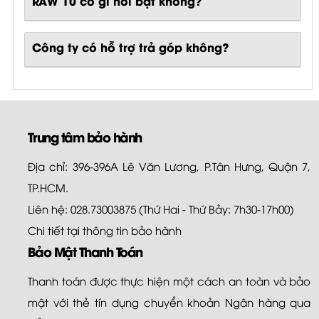
RAW 10
có gì nổi bật không?
Công ty có hỗ trợ trả góp không?
Trung tâm bảo hành
Địa chỉ: 396-396A Lê Văn Lương, P.Tân Hưng, Quận 7,
TP.HCM.
Liên hệ: 028.73003875 (Thứ Hai - Thứ Bảy: 7h30-17h00)
Chi tiết tại
thông tin bảo hành
Bảo Mật Thanh Toán
Thanh toán được thực hiện một cách an toàn và bảo
mật với thẻ tín dụng chuyển khoản Ngân hàng qua