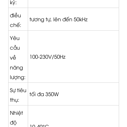
kỳ:
điều
tương tự, lên đến 50kHz
chế:
Yêu
cầu
100-230V/50Hz
về
năng
lượng:
Sự tiêu
tối đa
350W
thụ:
Nhiệt
độ
10-40°C