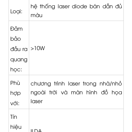
hệ thống laser diode bán dẫn đủ
Loại:
màu
Đảm
bảo
>10W
đầu ra
quang
học:
Phù
chương trình laser trong nhà/nhỏ
ngoài trời và màn hình đồ họa
hợp
laser
với:
Tín
hiệu
ILDA