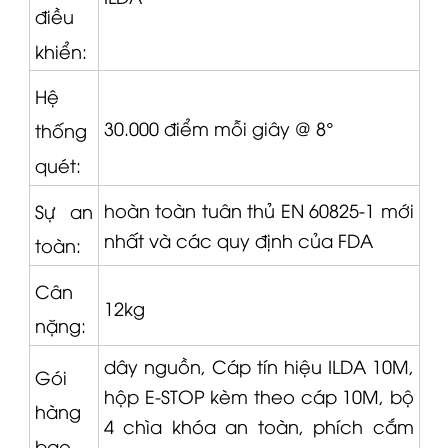
điều
khiển:
Hệ
30.000 điểm mỗi giây @ 8°
thống
quét:
hoàn toàn tuân thủ EN 60825-1 mới
Sự an
nhất và các quy định của FDA
toàn:
Cân
12kg
nặng:
dây nguồn,
Cáp tín hiệu
ILDA 10M,
Gói
hộp E-STOP kèm theo cáp 10M, bộ
hàng
4 chìa khóa an toàn, phích cắm
bao