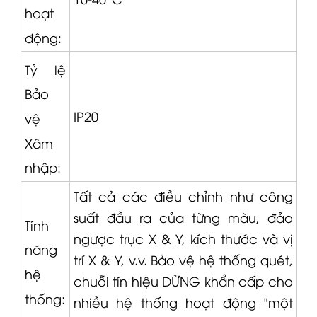
hoạt
động:
Tỷ lệ
Bảo
IP20
vệ
Xâm
nhập:
Tất cả các điều chỉnh như công
suất đầu ra của từng màu, đảo
Tính
ngược trục X & Y, kích thước và vị
năng
trí X & Y, v.v. Bảo vệ hệ thống quét,
hệ
chuỗi tín hiệu DỪNG khẩn cấp cho
thống:
nhiều hệ thống hoạt động "một