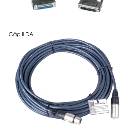
C
áp ILDA