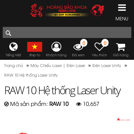
MENU
0
0
Tiếng Việt
Ship to
Khách hàng
Đã xem
Yêu thích
Giỏ hàng
»
»
»
Trang chủ
Máy Chiếu Laser | Đèn Laser
Đèn Laser Unity
RAW 10 Hệ thống Laser Unity
RAW 10 Hệ thống Laser Unity
Mã sản phẩm:
RAW 10
10,657