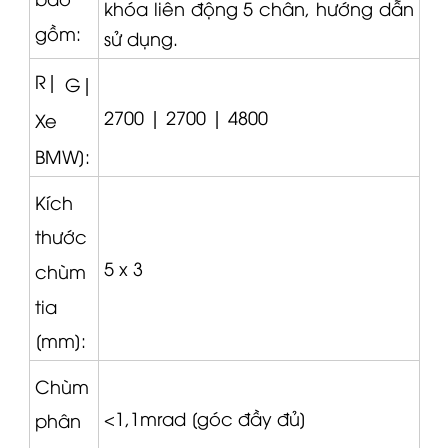
khóa liên động 5 chân, hướng dẫn
gồm:
sử dụng.
R|
G|
2700 |
2700 |
4800
Xe
BMW]:
Kích
thước
5 x 3
chùm
tia
[mm]:
Chùm
<1,1mrad [góc đầy đủ]
phân