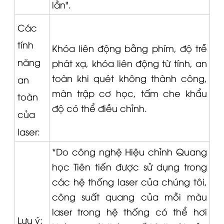
lần".
Các
tính
Khóa liên động bằng phím, độ trễ
năng
phát xạ, khóa liên động từ tính, an
toàn khi quét không thành công,
an
màn trập cơ học, tấm che khẩu
toàn
độ có thể điều chỉnh.
của
laser:
*Do công nghệ Hiệu chỉnh Quang
học Tiên tiến được sử dụng trong
các hệ thống laser của chúng tôi,
công suất quang của mỗi màu
laser trong hệ thống có thể hơi
Lưu ý: