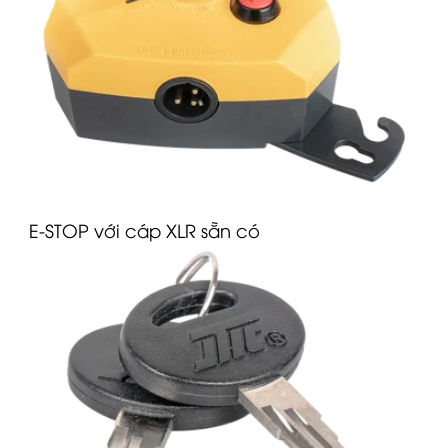
E-STOP với cáp
XLR
sẵn có