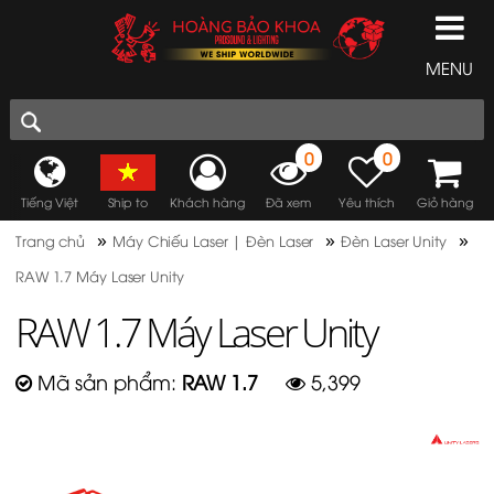
MENU
0
0
Tiếng Việt
Ship to
Khách hàng
Đã xem
Yêu thích
Giỏ hàng
»
»
»
Trang chủ
Máy Chiếu Laser | Đèn Laser
Đèn Laser Unity
RAW 1.7 Máy Laser Unity
RAW 1.7 Máy Laser Unity
Mã sản phẩm:
RAW 1.7
5,399