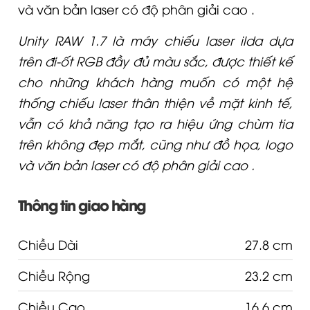
và văn bản laser có độ phân giải cao .
Unity RAW 1.7 là máy chiếu laser ilda dựa
trên đi-ốt RGB đầy đủ màu sắc, được thiết kế
cho những khách hàng muốn có một hệ
thống chiếu laser thân thiện về mặt kinh tế,
vẫn có khả năng tạo ra hiệu ứng chùm tia
trên không đẹp mắt, cũng như đồ họa, logo
và văn bản laser có độ phân giải cao .
Thông tin giao hàng
Chiều Dài
27.8 cm
Chiều Rộng
23.2 cm
Chiều Cao
16.6 cm