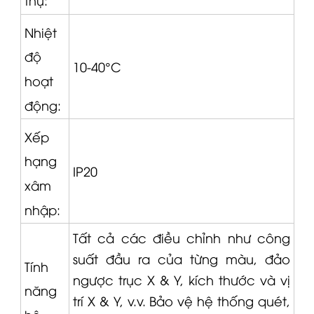
Nhiệt
độ
10-40°C
hoạt
động:
Xếp
hạng
IP20
xâm
nhập:
Tất cả các điều chỉnh như công
suất đầu ra của từng màu, đảo
Tính
ngược trục X & Y, kích thước và vị
năng
trí X & Y, v.v. Bảo vệ hệ thống quét,