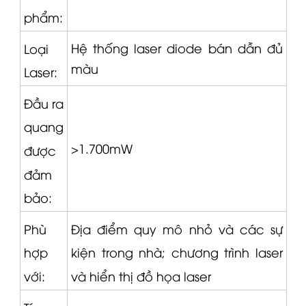
phẩm:
Hệ thống laser diode bán dẫn đủ
Loại
màu
Laser:
Đầu ra
quang
>1.700mW
được
đảm
bảo:
Phù
Địa điểm quy mô nhỏ và các sự
hợp
kiện trong nhà;
chương trình laser
với:
và hiển thị đồ họa laser