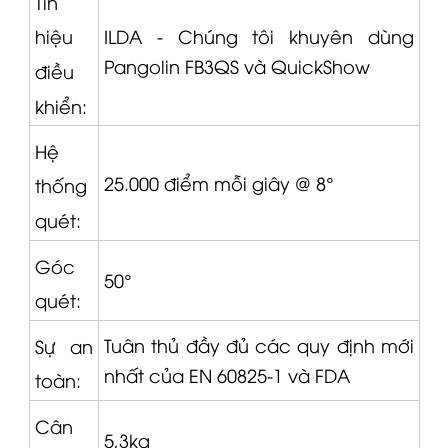
Tín
ILDA - Chúng tôi khuyên dùng
hiệu
Pangolin
FB3QS và QuickShow
điều
khiển:
Hệ
25.000 điểm mỗi giây @ 8°
thống
quét:
Góc
50°
quét:
Tuân thủ đầy đủ các quy định mới
Sự an
nhất của EN 60825-1 và FDA
toàn:
Cân
5,3kg