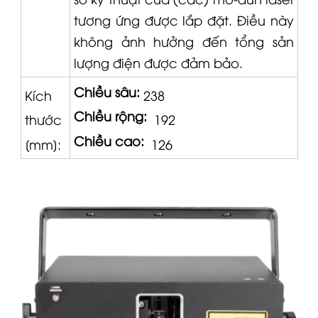
tương ứng được lắp đặt.
Điều này
không ảnh hưởng đến tổng sản
lượng điện được đảm bảo.
Chiều sâu:
Kích
238
Chiều rộng:
thước
192
Chiều cao:
[mm]:
126