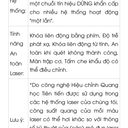
hệ
một chuỗi tín hiệu DỪNG khẩn cấp
thống:
cho nhiều hệ thống hoạt động
"một lần".
Tính
Khóa liên động bằng phím, Độ trễ
năng
phát xạ, Khóa liên động từ tính, An
toàn khi quét không thành công,
An
Màn trập cơ, Tấm che khẩu độ có
toàn
thể điều chỉnh.
Laser:
*Do công nghệ Hiệu chỉnh Quang
học Tiên tiến được sử dụng trong
các hệ thống laser của chúng tôi,
công suất quang của mỗi màu
laser có thể hơi khác so với thông
Lưu ý:
số kỹ thuật của (các) mô-đun laser