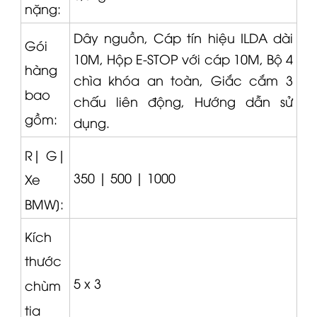
nặng:
Dây nguồn,
Cáp tín hiệu
ILDA dài
Gói
10M, Hộp E-STOP với cáp 10M, Bộ 4
hàng
chìa khóa an toàn, Giắc cắm
3
bao
chấu liên động, Hướng dẫn sử
gồm:
dụng.
R|
G|
350 |
500 |
1000
Xe
BMW]:
Kích
thước
5 x 3
chùm
tia