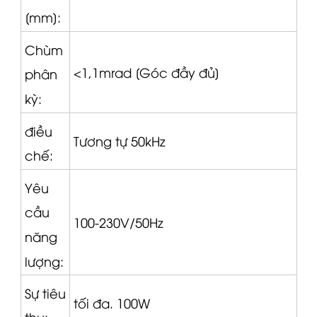
[mm]:
Chùm
<1,1mrad [Góc đầy đủ]
phân
kỳ:
điều
Tương tự 50kHz
chế:
Yêu
cầu
100-230V/50Hz
năng
lượng:
Sự tiêu
tối đa.
100W
thụ: