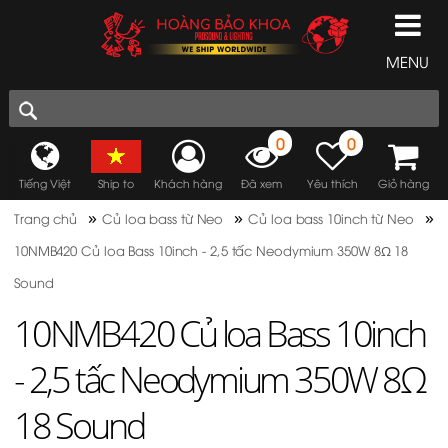
MENU
0
0
Tiếng Việt
Ship to
Khách hàng
Đã xem
Yêu thích
Giỏ hàng
»
»
»
Trang chủ
Củ loa bass từ Neo
Củ loa bass 10inch từ Neo
10NMB420 Củ loa Bass 10inch - 2,5 tấc Neodymium 350W 8Ω 18
Sound
10NMB420 Củ loa Bass 10inch
- 2,5 tấc Neodymium 350W 8Ω
18 Sound