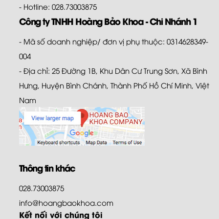
- Hotline: 028.73003875
Công ty TNHH Hoàng Bảo Khoa - Chi Nhánh 1
- Mã số doanh nghiệp/ đơn vị phụ thuộc: 0314628349-
004
- Địa chỉ: 25 Đường 1B, Khu Dân Cư Trung Sơn, Xã Bình
Hưng, Huyện Bình Chánh, Thành Phố Hồ Chí Minh, Việt
Nam
Thông tin khác
028.73003875
info@hoangbaokhoa.com
Kết nối với chúng tôi