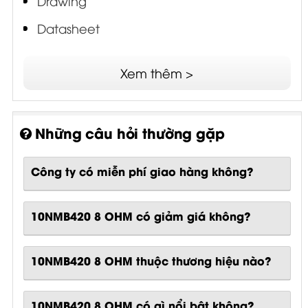
Drawing
Datasheet
ISV - Interleaved Sandwich Voice Coil
Xem thêm >
SDR - Single Demodulating Ring
Những câu hỏi thường gặp
Công ty có miễn phí giao hàng không?
10NMB420 8 OHM có giảm giá không?
10NMB420 8 OHM thuộc thương hiệu nào?
10NMB420 8 OHM
có gì nổi bật không?