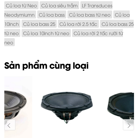
Củ loa từ Neo
Củ loa siêu trầm
LF Transduces
Neodymiumn
Củ loa bass
Củ loa bass từ neo
Củ loa
10inch
Củ loa bass 25
Củ loa rời 2.5 tấc
Củ loa bass 25
từ neo
Củ loa 10inch từ neo
Củ loa rời 2 tấc rưỡi từ
neo
Sản phẩm cùng loại