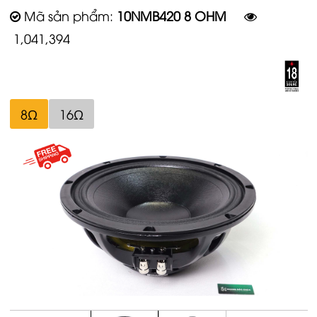
Mã sản phẩm:
10NMB420 8 OHM
1,041,394
8Ω
16Ω