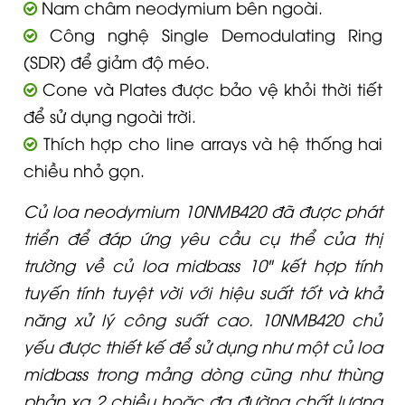
Nam châm neodymium bên ngoài.
Công nghệ Single Demodulating Ring
(SDR) để giảm độ méo.
Cone và Plates được bảo vệ khỏi thời tiết
để sử dụng ngoài trời.
Thích hợp cho line arrays và hệ thống hai
chiều nhỏ gọn.
Củ loa neodymium 10NMB420 đã được phát
triển để đáp ứng yêu cầu cụ thể của thị
trường về củ loa midbass 10" kết hợp tính
tuyến tính tuyệt vời với hiệu suất tốt và khả
năng xử lý công suất cao. 10NMB420 chủ
yếu được thiết kế để sử dụng như một củ loa
midbass trong mảng dòng cũng như thùng
phản xạ 2 chiều hoặc đa đường chất lượng