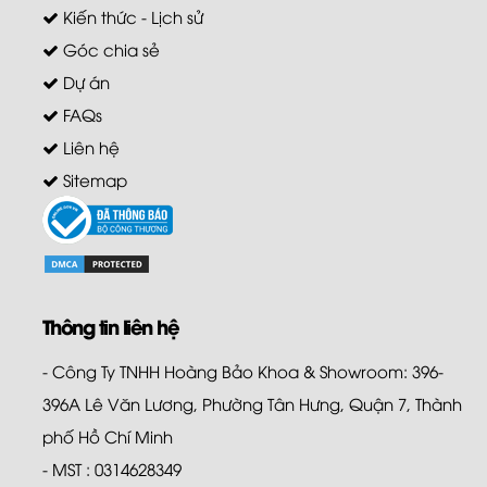
Kiến thức - Lịch sử
Góc chia sẻ
Dự án
FAQs
Liên hệ
Sitemap
Thông tin liên hệ
- Công Ty TNHH Hoàng Bảo Khoa & Showroom: 396-
396A Lê Văn Lương, Phường Tân Hưng, Quận 7, Thành
phố Hồ Chí Minh
- MST : 0314628349