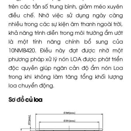
trên các tần số trung bình, giảm méo xuyên
điều chế. Nhờ việc sử dụng ngày càng
nhiều trong các sự kiện âm thanh ngoài trời,
khả năng trình diễn trong môi trường ẩm ướt
là một tính năng chính bổ sung của
10NMB420
. Điều này đạt được nhờ một
phương pháp xử lý nón
LOA
được phát triển
độc quyền giúp ngăn cản độ ẩm nón
Loa
trong khi không làm tăng tổng khối lượng
loa
chuyển động.
Sơ đồ
củ loa