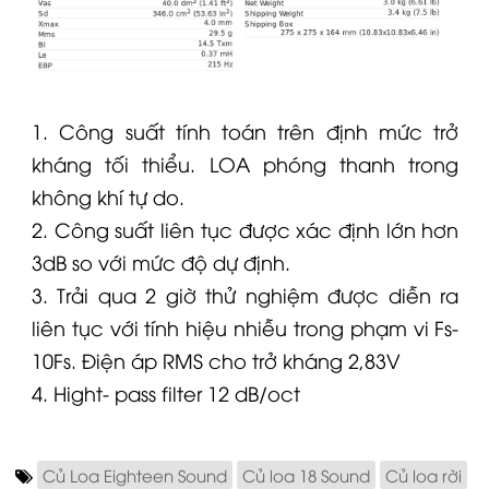
1. Công suất tính toán trên định mức trở
kháng tối thiểu.
LOA
phóng thanh trong
không khí tự do.
2. Công suất liên tục được xác định lớn hơn
3dB so với mức độ dự định.
3. Trải qua 2 giờ thử nghiệm được diễn ra
liên tục với tính hiệu nhiễu trong phạm vi Fs-
10Fs. Điện áp RMS cho trở kháng 2,83V
4. Hight- pass filter 12 dB/oct
Củ Loa Eighteen Sound
Củ loa 18 Sound
Củ loa rời