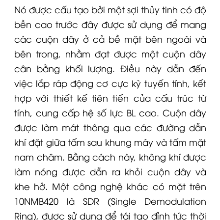
Nó được cấu tạo bởi một sợi thủy tinh có độ
bền cao trước đây được sử dụng để mang
các cuộn dây ở cả bề mặt bên ngoài và
bên trong, nhằm đạt được một cuộn dây
cân bằng khối lượng. Điều này dẫn đến
việc lắp ráp động cơ cực kỳ tuyến tính, kết
hợp với thiết kế tiên tiến của cấu trúc từ
tính, cung cấp hệ số lực BL cao. Cuộn dây
được làm mát thông qua các đường dẫn
khí đặt giữa tấm sau khung máy và tấm mặt
nam châm. Bằng cách này, không khí được
làm nóng được dẫn ra khỏi cuộn dây và
khe hở. Một công nghệ khác có mặt trên
10NMB420
là SDR (Single Demodulation
Ring), được sử dụng để tái tạo đỉnh tức thời