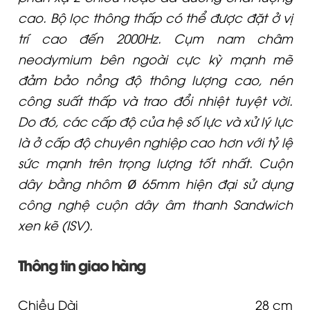
cao. Bộ lọc thông thấp có thể được đặt ở vị
trí cao đến 2000Hz. Cụm nam châm
neodymium bên ngoài cực kỳ mạnh mẽ
đảm bảo nồng độ thông lượng cao, nén
công suất thấp và trao đổi nhiệt tuyệt vời.
Do đó, các cấp độ của hệ số lực và xử lý lực
là ở cấp độ chuyên nghiệp cao hơn với tỷ lệ
sức mạnh trên trọng lượng tốt nhất. Cuộn
dây bằng nhôm Ø 65mm hiện đại sử dụng
công nghệ cuộn dây âm thanh Sandwich
xen kẽ (ISV).
Thông tin giao hàng
Chiều Dài
28 cm