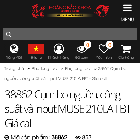
MENU
0
0
Tiếng Việt
Ship to
Khách hàng
Đã xem
Yêu thích
Giỏ hàng
»
»
»
Trang chủ
Phụ tùng loa
Phụ tùng loa
38862 Cụm bo
nguồn, công suất và input MUSE 210LA FBT - Giá call
38862 Cụm bo nguồn, công
suất và input MUSE 210LA FBT -
Giá call
Mã sản phẩm:
38862
853