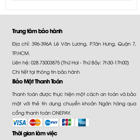
Trung tâm bảo hành
Địa chỉ: 396-396A Lê Văn Lương, P.Tân Hưng, Quận 7,
TP.HCM.
Liên hệ: 028.73003875 (Thứ Hai - Thứ Bảy: 7h30-17h00)
Chi tiết tại
thông tin bảo hành
Bảo Mật Thanh Toán
Thanh toán được thực hiện một cách an toàn và bảo
mật với thẻ tín dụng chuyển khoản Ngân hàng qua
cổng thanh toán ONEPAY.
Thời gian làm việc