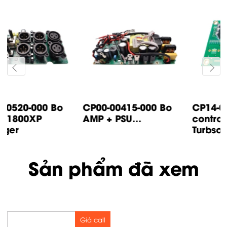
CP14-00447-000 Bo
CP05-00500-000 Bo
control IP500
input IP1000 /
Turbsound
IP2000...
Sản phẩm đã xem
Giá call