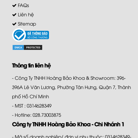
FAQs
Liên hệ
Sitemap
Thông tin liên hệ
- Công Ty TNHH Hoàng Bảo Khoa & Showroom: 396-
396A Lê Văn Lương, Phường Tân Hưng, Quận 7, Thành
phố Hồ Chí Minh
- MST : 0314628349
- Hotline: 028.73003875
Công ty TNHH Hoàng Bảo Khoa - Chi Nhánh 1
- Mã số doanh nghiệp/ đơn vị phụ thuộc: 0314628349-