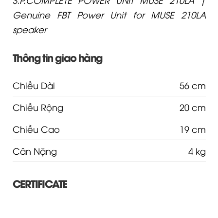
Genuine FBT Power Unit for MUSE 210LA
speaker
Thông tin giao hàng
Chiều Dài
56 cm
Chiều Rộng
20 cm
Chiều Cao
19 cm
Cân Nặng
4 kg
CERTIFICATE