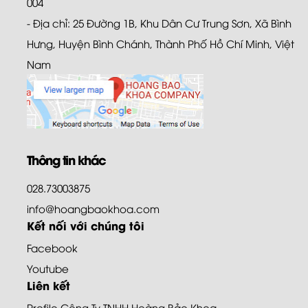
004
- Địa chỉ: 25 Đường 1B, Khu Dân Cư Trung Sơn, Xã Bình
Hưng, Huyện Bình Chánh, Thành Phố Hồ Chí Minh, Việt
Nam
Thông tin khác
028.73003875
info@hoangbaokhoa.com
Kết nối với chúng tôi
Facebook
Youtube
Liên kết
Profile Công Ty TNHH Hoàng Bảo Khoa