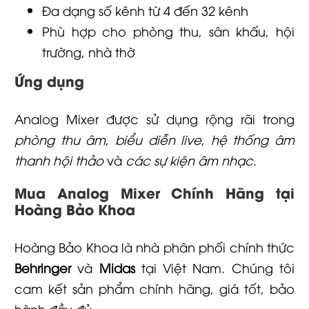
Đa dạng số kênh từ 4 đến 32 kênh
Phù hợp cho phòng thu, sân khấu, hội
trường, nhà thờ
Ứng dụng
Analog Mixer được sử dụng rộng rãi trong
phòng thu âm
,
biểu diễn live
,
hệ thống âm
thanh hội thảo
và
các sự kiện âm nhạc
.
Mua Analog Mixer Chính Hãng tại
Hoàng Bảo Khoa
Hoàng Bảo Khoa là nhà phân phối chính thức
Behringer
và
Midas
tại Việt Nam. Chúng tôi
cam kết sản phẩm chính hãng, giá tốt, bảo
hành đầy đủ.