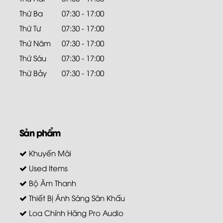
Thứ Ba
07:30 - 17:00
Thứ Tư
07:30 - 17:00
Thứ Năm
07:30 - 17:00
Thứ Sáu
07:30 - 17:00
Thứ Bảy
07:30 - 17:00
Sản phẩm
Khuyến Mãi
Used Items
Bộ Âm Thanh
Thiết Bị Ánh Sáng Sân Khấu
Loa Chính Hãng Pro Audio