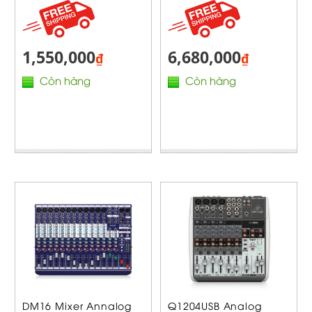
1,550,000
6,680,000
₫
₫
Còn hàng
Còn hàng
DM16 Mixer Annalog
Q1204USB Analog