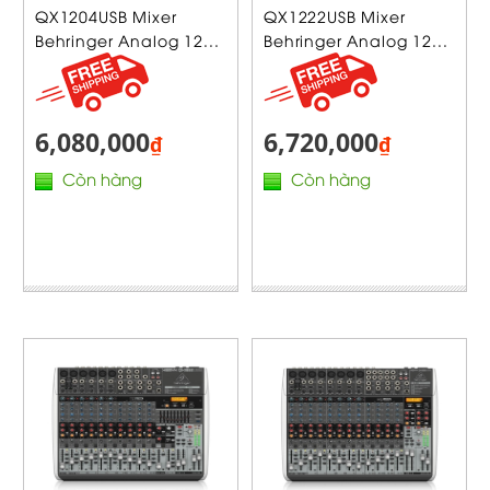
QX1204USB Mixer
QX1222USB Mixer
Behringer Analog 12...
Behringer Analog 12...
6,080,000
6,720,000
₫
₫
Còn hàng
Còn hàng