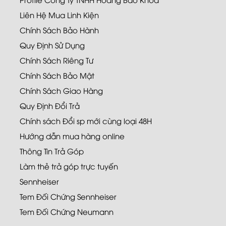
Liên Hệ Mua Linh Kiện
Chính Sách Bảo Hành
Quy Định Sử Dụng
Chính Sách Riêng Tư
Chính Sách Bảo Mật
Chính Sách Giao Hàng
Quy Định Đổi Trả
Chính sách Đổi sp mới cùng loại 48H
Hướng dẫn mua hàng online
Thông Tin Trả Góp
Làm thẻ trả góp trực tuyến
Sennheiser
Tem Đối Chứng Sennheiser
Tem Đối Chứng Neumann