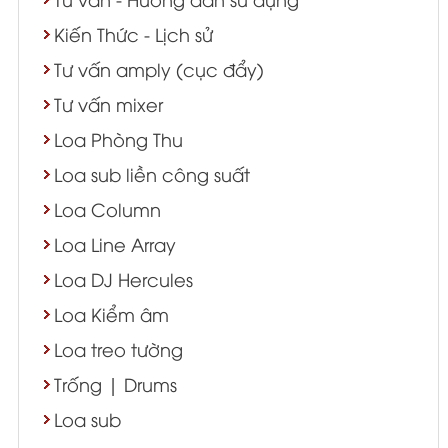
Kiến Thức - Lịch sử
Tư vấn amply (cục đẩy)
Tư vấn mixer
Loa Phòng Thu
Loa sub liền công suất
Loa Column
Loa Line Array
Loa DJ Hercules
Loa Kiểm âm
Loa treo tường
Trống | Drums
Loa sub