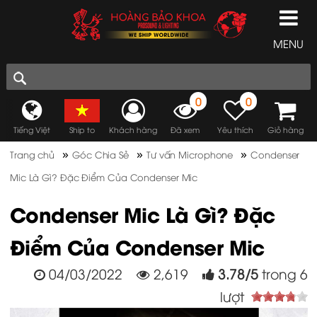
MENU
0
0
Tiếng Việt
Ship to
Khách hàng
Đã xem
Yêu thích
Giỏ hàng
»
»
»
Trang chủ
Góc Chia Sẻ
Tư vấn Microphone
Condenser
Mic Là Gì? Đặc Điểm Của Condenser Mic
Condenser Mic Là Gì? Đặc
Điểm Của Condenser Mic
04/03/2022
2,619
3.78
/
5
trong
6
lượt