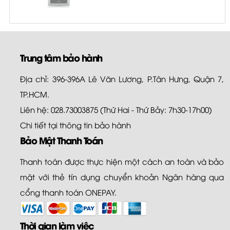
Trung tâm bảo hành
Địa chỉ: 396-396A Lê Văn Lương, P.Tân Hưng, Quận 7,
TP.HCM.
Liên hệ: 028.73003875 (Thứ Hai - Thứ Bảy: 7h30-17h00)
Chi tiết tại
thông tin bảo hành
Bảo Mật Thanh Toán
Thanh toán được thực hiện một cách an toàn và bảo
mật với thẻ tín dụng chuyển khoản Ngân hàng qua
cổng thanh toán ONEPAY.
Thời gian làm việc