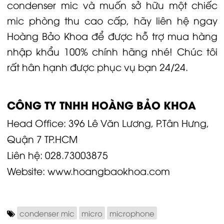
condenser mic và muốn sở hữu một chiếc
mic phòng thu cao cấp, hãy liên hệ ngay
Hoàng Bảo Khoa
để được hỗ trợ mua hàng
nhập khẩu 100% chính hãng nhé! Chúc tôi
rất hân hạnh được phục vụ bạn 24/24.
CÔNG TY TNHH HOÀNG BẢO KHOA
Head Office: 396 Lê Văn Lương, P.Tân Hưng,
Quận 7 TP.HCM
Liên hệ:
028.73003875
Website:
www.hoangbaokhoa.com
condenser mic
micro
microphone