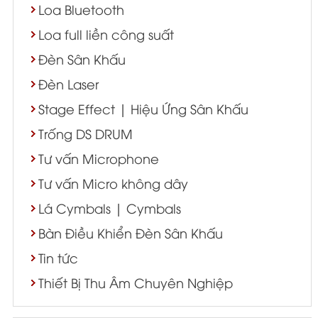
Loa Bluetooth
Loa full liền công suất
Đèn Sân Khấu
Đèn Laser
Stage Effect | Hiệu Ứng Sân Khấu
Trống DS DRUM
Tư vấn Microphone
Tư vấn Micro không dây
Lá Cymbals | Cymbals
Bàn Điều Khiển Đèn Sân Khấu
Tin tức
Thiết Bị Thu Âm Chuyên Nghiệp