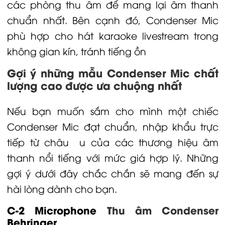
các phòng thu âm để mang lại âm thanh
chuẩn nhất. Bên cạnh đó, Condenser Mic
phù hợp cho hát karaoke livestream trong
không gian kín, tránh tiếng ồn
Gợi ý những mẫu Condenser Mic chất
lượng cao được ưa chuộng nhất
Nếu bạn muốn sắm cho mình một chiếc
Condenser Mic đạt chuẩn, nhập khẩu trực
tiếp từ châu u của các thương hiệu âm
thanh nổi tiếng với mức giá hợp lý. Những
gợi ý dưới đây chắc chắn sẽ mang đến sự
hài lòng dành cho bạn.
C-2
Microphone
Thu âm Condenser
Behringer