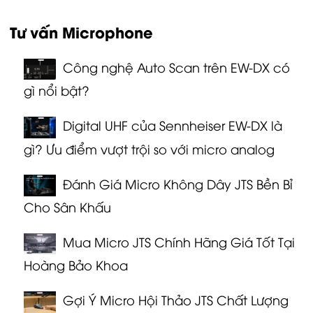
Tư vấn Microphone
Công nghệ Auto Scan trên EW-DX có
gì nổi bật?
Digital UHF của Sennheiser EW-DX là
gì? Ưu điểm vượt trội so với micro analog
Đánh Giá Micro Không Dây JTS Bền Bỉ
Cho Sân Khấu
Mua Micro JTS Chính Hãng Giá Tốt Tại
Hoàng Bảo Khoa
Gợi Ý Micro Hội Thảo JTS Chất Lượng