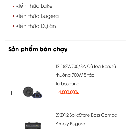
Kiến thức Lake
Kiến thức Bugera
Kiến thức Dự án
Sản phẩm bán chạy
TS-18SW700/8A Củ loa Bass từ
thường 700W 5 tấc
Turbosound
1
4,800,000
₫
BXD12 SolidState Bass Combo
Amply Bugera