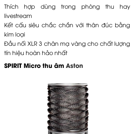
Thích hợp dùng trong phòng thu hay
livestream
Kết cấu siêu chắc chắn với thân đúc bằng
kim loại
Đầu nối
XLR
3 chân mạ vàng cho chất lượng
tín hiệu hoàn hảo nhất
SPIRIT
Micro thu âm
Aston