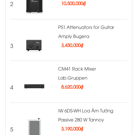
2
10,500,000
₫
PS1 Attenuators for Guitar
Amply Bugera
3
3,430,000
₫
CM41 Rack Mixer
Lab.Gruppen
4
8,620,000
₫
iW 6DS-WH Loa Âm Tường
Passive 280 W Tannoy
5
3,190,000
₫