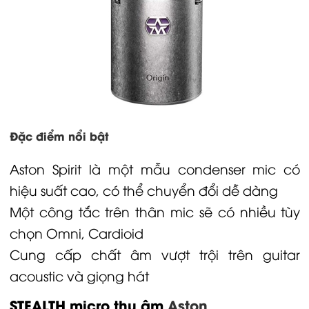
Đặc điểm nổi bật
Aston Spirit là một mẫu condenser mic có
hiệu suất cao, có thể chuyển đổi dễ dàng
Một công tắc trên thân mic sẽ có nhiều tùy
chọn Omni, Cardioid
Cung cấp chất âm vượt trội trên guitar
acoustic và giọng hát
STEALTH
micro thu âm
Aston