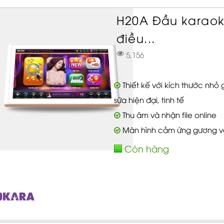
H20A Đầu karaok
điều...
5,156
Thiết kế với kích thước nh
sữa hiện đại, tinh tế
Thu âm và nhận file online
Màn hình cảm ứng gương với
Còn hàng