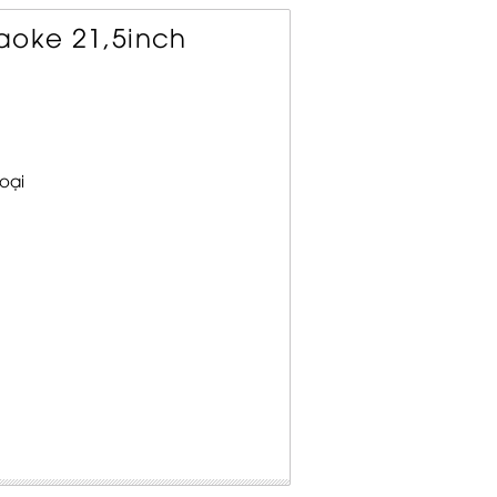
aoke 21,5inch
oại