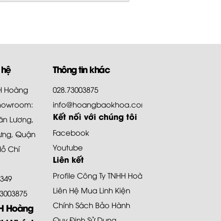
 hệ
Thông tin khác
HH Hoàng
028.73003875
howroom:
info@hoangbaokhoa.com
Kết nối với chúng tôi
ăn Lương,
Facebook
ưng, Quận
Youtube
Hồ Chí
Liên kết
Profile Công Ty TNHH Hoàng Bảo Khoa
8349
Liên Hệ Mua Linh Kiện
.73003875
Chính Sách Bảo Hành
HH Hoàng
Quy Định Sử Dụng