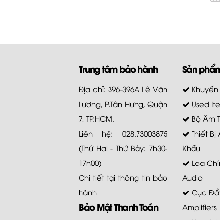
Trung tâm bảo hành
Sản phẩ
Địa chỉ: 396-396A Lê Văn
Khuyến
Lương, P.Tân Hưng, Quận
Used It
7, TP.HCM.
Bộ Âm 
Liên hệ: 028.73003875
Thiết Bị
(Thứ Hai - Thứ Bảy: 7h30-
Khấu
17h00)
Loa Chí
Chi tiết tại
thông tin bảo
Audio
hành
Cục Đẩy
Bảo Mật Thanh Toán
Amplifiers