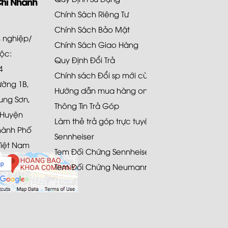
Chi Nhánh
Chính Sách Riêng Tư
Chính Sách Bảo Mật
 nghiệp/
Chính Sách Giao Hàng
uộc:
Quy Định Đổi Trả
4
Chính sách Đổi sp mới cùng loại 48H
Đường 1B,
Hướng dẫn mua hàng online
ung Sơn,
Thông Tin Trả Góp
 Huyện
Làm thẻ trả góp trực tuyến
hành Phố
Sennheiser
Việt Nam
Tem Đối Chứng Sennheiser
Tem Đối Chứng Neumann