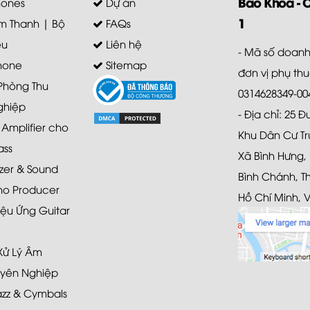
Bảo Khoa - 
ones
Dự án
1
m Thanh | Bộ
FAQs
ệu
Liên hệ
- Mã số doanh
hone
Sitemap
đơn vị phụ th
 Phòng Thu
0314628349-00
ghiệp
- Địa chỉ: 25 
mplifier cho
Khu Dân Cư Tr
ass
Xã Bình Hưng,
zer & Sound
Bình Chánh, T
ho Producer
Hồ Chí Minh, 
ệu Ứng Guitar
 Xử Lý Âm
yên Nghiệp
azz & Cymbals