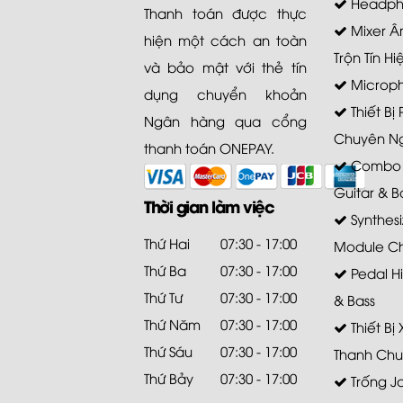
Headph
Thanh toán được thực
Mixer Â
hiện một cách an toàn
Trộn Tín Hi
và bảo mật với thẻ tín
Microp
dụng chuyển khoản
Thiết Bị
Ngân hàng qua cổng
Chuyên N
thanh toán ONEPAY.
Combo A
Guitar & B
Thời gian làm việc
Synthesi
Thứ Hai
07:30 - 17:00
Module C
Thứ Ba
07:30 - 17:00
Pedal Hi
Thứ Tư
07:30 - 17:00
& Bass
Thứ Năm
07:30 - 17:00
Thiết Bị
Thứ Sáu
07:30 - 17:00
Thanh Chu
Thứ Bảy
07:30 - 17:00
Trống J