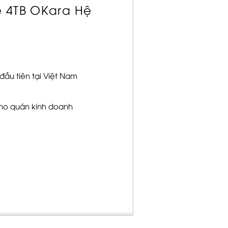
 4TB OKara Hệ
ầu tiên tại Việt Nam
ho quán kinh doanh