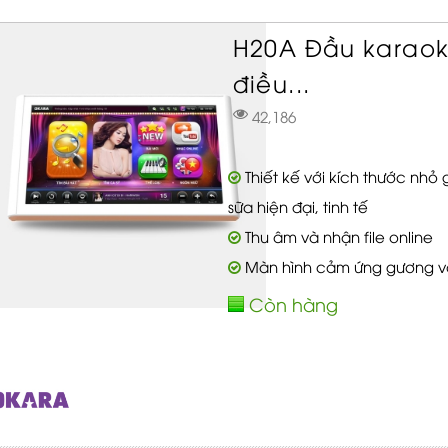
H20A Đầu karaok
điều...
42,186
Thiết kế với kích thước nh
sữa hiện đại, tinh tế
Thu âm và nhận file online
Màn hình cảm ứng gương với
Còn hàng