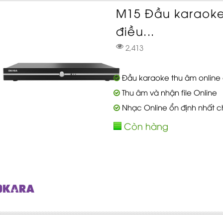
M15 Đầu karaoke
điều...
2,413
Đầu karaoke thu âm online đ
Thu âm và nhận file Online
Nhạc Online ổn định nhất c
Còn hàng