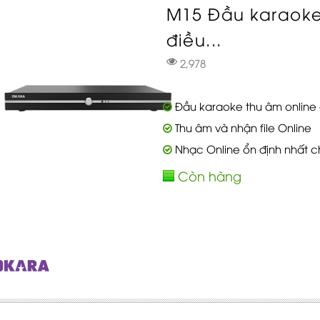
M15 Đầu karaoke
điều...
2,978
Đầu karaoke thu âm online đ
Thu âm và nhận file Online
Nhạc Online ổn định nhất c
Còn hàng