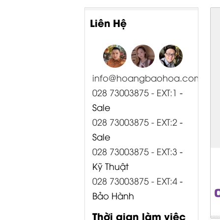
Liên Hệ
info@hoangbaohoa.com
028 73003875 - EXT:1
-
Sale
028 73003875 - EXT:2
-
Sale
028 73003875 - EXT:3
-
Kỹ Thuật
028 73003875 - EXT:4
-
Bảo Hành
Thời gian làm việc