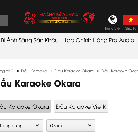
Tiếng Việt
Ship to
t Bị Ánh Sáng Sân Khấu
Loa Chính Hãng Pro Audio
»
»
»
ang chủ
Đầu Karaoke
Đầu Karaoke Okara
Đầu Karaoke Oka
ầu Karaoke Okara
ầu Karaoke Okara
Đầu Karaoke VietK