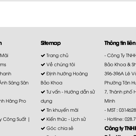
m
Sitemap
Thông tin liên
 Mãi
Trang chủ
- Công Ty TN
ems
Về chúng tôi
Bảo Khoa & S
Thanh
Định hướng Hoàng
396-396A Lê V
 Ánh Sáng Sân
Bảo Khoa
Phường Tân H
Tư vấn - Hướng dẫn sử
7, Thành phố 
nh Hãng Pro
dụng
Minh
Tin khuyến mãi
- MST : 031462
 Công Suất |
Kiến thức - Lịch sử
- Hotline: 028
Công ty TN
Góc chia sẻ