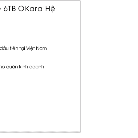
 6TB OKara Hệ
ầu tiên tại Việt Nam
ho quán kinh doanh