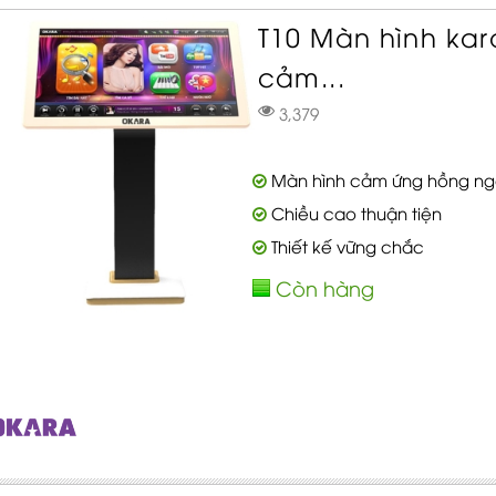
T10 Màn hình kar
cảm...
3,379
Màn hình cảm ứng hồng ng
Chiều cao thuận tiện
Thiết kế vững chắc
Còn hàng