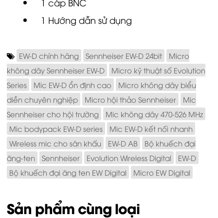
1 cáp BNC
1 Hướng dẫn sử dụng
EW-D chính hãng
Sennheiser EW-D 24bit
Micro
không dây Sennheiser EW-D
Micro kỹ thuật số Evolution
Series
Mic EW-D ổn định cao
Micro không dây biểu
diễn chuyên nghiệp
Micro hội thảo Sennheiser
Mic
Sennheiser cho hội trường
Mic không dây 470-526 MHz
Mic bodypack EW-D series
Mic EW-D kết nối nhanh
Wireless mic cho sân khấu
EW-D AB
Bộ khuếch đại
ăng-ten
Sennheiser
Evolution Wireless Digital
EW-D
Bộ khuếch đại ăng ten EW Digital
Micro EW Digital
Sản phẩm cùng loại