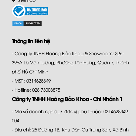
Thông tin liên hệ
- Công Ty TNHH Hoàng Bảo Khoa & Showroom: 396-
396A Lê Văn Lương, Phường Tân Hưng, Quận 7, Thành
phố Hồ Chí Minh
- MST : 0314628349
- Hotline: 028.73003875
Công ty TNHH Hoàng Bảo Khoa - Chi Nhánh 1
- Mã số doanh nghiệp/ đơn vị phụ thuộc: 0314628349-
004
- Địa chỉ: 25 Đường 1B, Khu Dân Cư Trung Sơn, Xã Bình