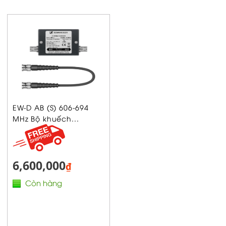
EW-D AB (S) 606-694
MHz Bộ khuếch...
6,600,000
₫
Còn hàng