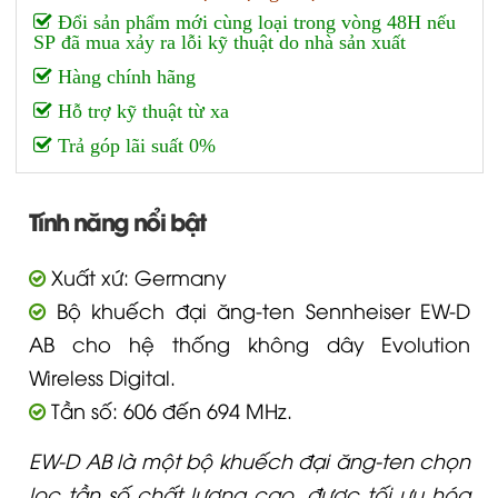
Đổi sản phẩm mới cùng loại trong vòng 48H nếu
SP đã mua xảy ra lỗi kỹ thuật do nhà sản xuất
Hàng chính hãng
Hỗ trợ kỹ thuật từ xa
Trả góp lãi suất 0%
Tính năng nổi bật
Xuất xứ: Germany
Bộ khuếch đại ăng-ten Sennheiser EW-D
AB cho hệ thống không dây Evolution
Wireless Digital.
Tần số: 606 đến 694 MHz.
EW-D AB là một bộ khuếch đại ăng-ten chọn
lọc tần số chất lượng cao, được tối ưu hóa