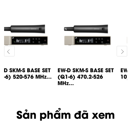
EW-D SKM-S BASE SET
EW-D SK BASE SET (S7-
(Q1-6) 470.2-526
10) 662-693.8 MHz...
MHz...
Sản phẩm đã xem