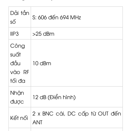
Dải tần
S: 606 đến 694 MHz
số
IIP3
>25 dBm
Công
suất
đầu
10 dBm
vào RF
tối đa
Nhận
12 dB (Điển hình)
được
2 x BNC cái, DC cấp từ OUT đến
Kết nối
ANT