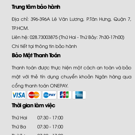
Trung tâm bảo hành
Địa chỉ: 396-396A Lê Văn Lương, P.Tân Hưng, Quận 7,
TP.HCM.
Liên hệ: 028.73003875 (Thứ Hai - Thứ Bảy: 7h30-17h00)
Chi tiết tại
thông tin bảo hành
Bảo Mật Thanh Toán
Thanh toán được thực hiện một cách an toàn và bảo
mật với thẻ tín dụng chuyển khoản Ngân hàng qua
cổng thanh toán ONEPAY.
Thời gian làm việc
Thứ Hai
07:30 - 17:00
Thứ Ba
07:30 - 17:00