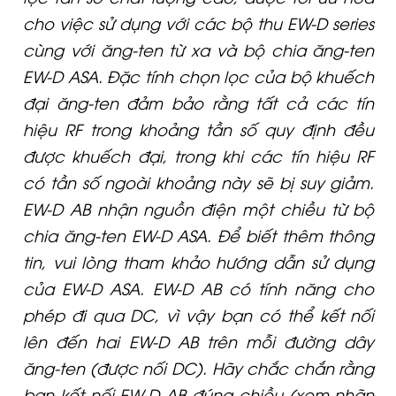
cho việc sử dụng với các bộ thu EW-D series
cùng với ăng-ten từ xa và bộ chia ăng-ten
EW-D ASA. Đặc tính chọn lọc của bộ khuếch
đại ăng-ten đảm bảo rằng tất cả các tín
hiệu RF trong khoảng tần số quy định đều
được khuếch đại, trong khi các tín hiệu RF
có tần số ngoài khoảng này sẽ bị suy giảm.
EW-D AB nhận nguồn điện một chiều từ bộ
chia ăng-ten EW-D ASA. Để biết thêm thông
tin, vui lòng tham khảo hướng dẫn sử dụng
của EW-D ASA. EW-D AB có tính năng cho
phép đi qua DC, vì vậy bạn có thể kết nối
lên đến hai EW-D AB trên mỗi đường dây
ăng-ten (được nối DC). Hãy chắc chắn rằng
bạn kết nối EW-D AB đúng chiều (xem nhãn