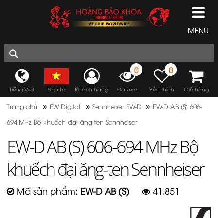
MENU
0
0
Tiếng Việt
Ship to
Khách hàng
Đã xem
Yêu thích
Giỏ hàng
»
»
»
Trang chủ
EW Digital
Sennheiser EW-D
EW-D AB (S) 606-
694 MHz Bộ khuếch đại ăng-ten Sennheiser
EW-D AB (S) 606-694 MHz Bộ
khuếch đại ăng-ten Sennheiser
Mã sản phẩm:
EW-D AB (S)
41,851