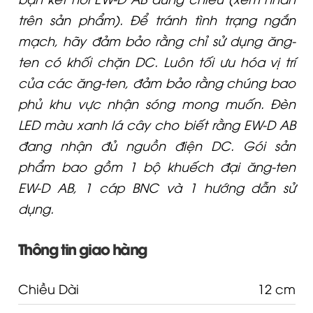
trên sản phẩm). Để tránh tình trạng ngắn
mạch, hãy đảm bảo rằng chỉ sử dụng ăng-
ten có khối chặn DC. Luôn tối ưu hóa vị trí
của các ăng-ten, đảm bảo rằng chúng bao
phủ khu vực nhận sóng mong muốn. Đèn
LED màu xanh lá cây cho biết rằng EW-D AB
đang nhận đủ nguồn điện DC. Gói sản
phẩm bao gồm 1 bộ khuếch đại ăng-ten
EW-D AB, 1 cáp BNC và 1 hướng dẫn sử
dụng.
Thông tin giao hàng
Chiều Dài
12 cm