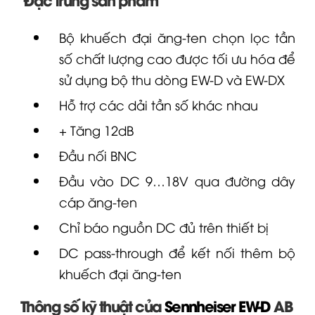
Bộ khuếch đại ăng-ten chọn lọc tần
số chất lượng cao được tối ưu hóa để
sử dụng bộ thu dòng
EW-D
và
EW-DX
Hỗ trợ các dải tần số khác nhau
+ Tăng 12dB
Đầu nối BNC
Đầu vào DC 9…18V qua đường dây
cáp ăng-ten
Chỉ báo nguồn DC đủ trên thiết bị
DC pass-through để kết nối thêm bộ
khuếch đại ăng-ten
Thông số kỹ thuật của
Sennheiser
EW-D
AB