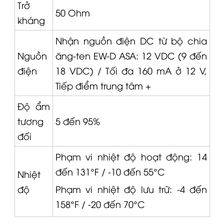
Trở
50 Ohm
kháng
Nhận nguồn điện DC từ bộ chia
Nguồn
ăng-ten EW-D ASA: 12 VDC (9 đến
điện
18 VDC) / Tối đa 160 mA ở 12 V,
Tiếp điểm trung tâm +
Độ ẩm
tương
5 đến 95%
đối
Phạm vi nhiệt độ hoạt động: 14
đến 131°F / -10 đến 55°C
Nhiệt
độ
Phạm vi nhiệt độ lưu trữ: -4 đến
158°F / -20 đến 70°C