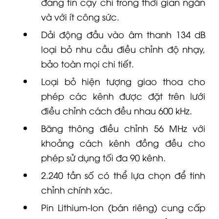
đáng tin cậy chỉ trong thời gian ngắn
và với ít công sức.
Dải động đầu vào âm thanh 134 dB
loại bỏ nhu cầu điều chỉnh độ nhạy,
bảo toàn mọi chi tiết.
Loại bỏ hiện tượng giao thoa cho
phép các kênh được đặt trên lưới
điều chỉnh cách đều nhau 600 kHz.
Băng thông điều chỉnh 56 MHz với
khoảng cách kênh đồng đều cho
phép sử dụng tối đa 90 kênh.
2.240 tần số có thể lựa chọn để tinh
chỉnh chính xác.
Pin Lithium-Ion (bán riêng) cung cấp