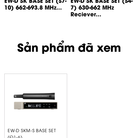
EW-D SK BASE SET (S7-
EW-D SK BASE SET (S4-
10) 662-693.8 MHz...
7) 630-662 MHz
Reciever...
Sản phẩm đã xem
EW-D SKM-S BASE SET
(Q1-6)...