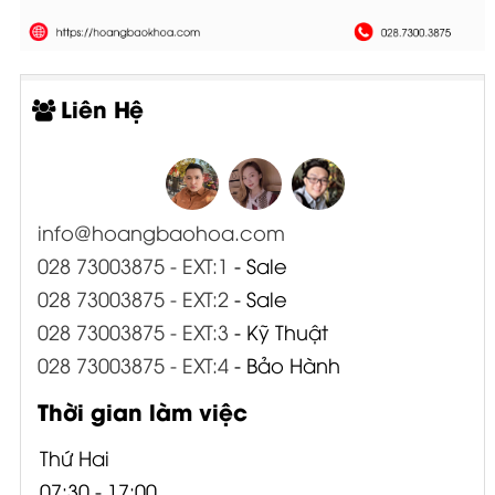
Liên Hệ
info@hoangbaohoa.com
028 73003875 - EXT:1
- Sale
028 73003875 - EXT:2
- Sale
028 73003875 - EXT:3
- Kỹ Thuật
028 73003875 - EXT:4
- Bảo Hành
Thời gian làm việc
Thứ Hai
07:30 - 17:00