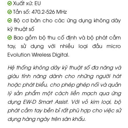
Xuất xứ: EU
Tần số: 470.2-526 MHz
Bộ cơ bản cho các ứng dụng không dây
kỹ thuật số
Bao gồm bộ thu cố định và bộ phát cầm
tay, sử dụng với nhiều loại đầu micro
Evolution Wireless Digital.
Hệ thống không dây kỹ thuật số đa năng và
giàu tính năng dành cho những người hát
hoặc phát biểu, cho phép ghép nối và quản
lý sản phẩm một cách liền mạch qua ứng
dụng EW-D Smart Assist. Với vỏ kim loại, bộ
phát cầm tay bền bỉ rất phù hợp cho việc sử
dụng hàng ngày trên sân khấu.