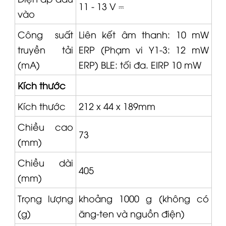
11 - 13 V ⎓
vào
Công suất
Liên kết âm thanh: 10 mW
truyền tải
ERP (Phạm vi Y1-3: 12 mW
(mA)
ERP) BLE: tối đa. EIRP 10 mW
Kích thước
Kích thước
212 x 44 x 189mm
Chiều cao
73
(mm)
Chiều dài
405
(mm)
Trọng lượng
khoảng 1000 g (không có
(g)
ăng-ten và nguồn điện)