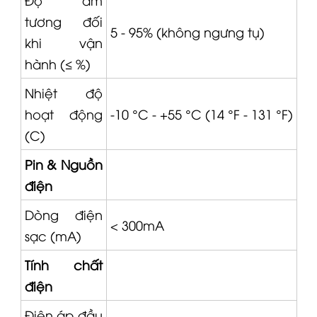
tương đối
5 - 95% (không ngưng tụ)
khi vận
hành (≤ %)
Nhiệt độ
hoạt động
-10 °C - +55 °C (14 °F - 131 °F)
(C)
Pin & Nguồn
điện
Dòng điện
< 300mA
sạc (mA)
Tính chất
điện
Điện áp đầu