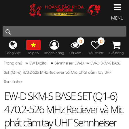
MENU
0
0
Tiếng Việt
Ship to
Khách hàng
Đã xem
Yêu thích
Giỏ hàng
»
»
»
Trang chủ
EW Digital
Sennheiser EW-D
EW-D SKM-S BASE
SET (Q1-6) 470.2-526 MHz Reciever và Mic phát cầm tay UHF
Sennheiser
EW-D SKM-S BASE SET (Q1-6)
470.2-526 MHz Reciever và Mic
phát cầm tay UHF Sennheiser