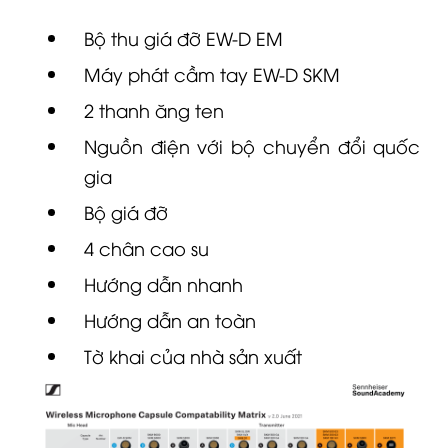
Bộ thu giá đỡ
EW-D
EM
Máy phát cầm tay
EW-D
SKM
2 thanh ăng ten
Nguồn điện với bộ chuyển đổi quốc
gia
Bộ giá đỡ
4 chân cao su
Hướng dẫn nhanh
Hướng dẫn an toàn
Tờ khai của nhà sản xuất