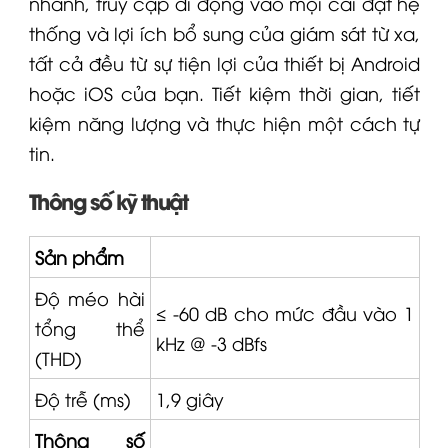
nhanh, truy cập di động vào mọi cài đặt hệ
thống và lợi ích bổ sung của giám sát từ xa,
tất cả đều từ sự tiện lợi của thiết bị Android
hoặc iOS của bạn. Tiết kiệm thời gian, tiết
kiệm năng lượng và thực hiện một cách tự
tin.
Thông số kỹ thuật
Sản phẩm
Độ méo hài
≤ -60 dB cho mức đầu vào 1
tổng thể
kHz @ -3 dBfs
(THD)
Độ trễ (ms)
1,9 giây
Thông số