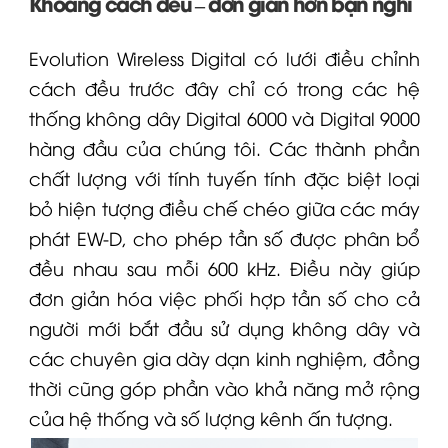
Khoảng cách đều – đơn giản hơn bạn nghĩ
Evolution Wireless Digital có lưới điều chỉnh
cách đều trước đây chỉ có trong các hệ
thống không dây
Digital 6000
và Digital 9000
hàng đầu của chúng tôi. Các thành phần
chất lượng với tính tuyến tính đặc biệt loại
bỏ hiện tượng điều chế chéo giữa các máy
phát
EW-D
, cho phép tần số được phân bổ
đều nhau sau mỗi 600 kHz. Điều này giúp
đơn giản hóa việc phối hợp tần số cho cả
người mới bắt đầu sử dụng không dây và
các chuyên gia dày dạn kinh nghiệm, đồng
thời cũng góp phần vào khả năng mở rộng
của hệ thống và số lượng kênh ấn tượng.