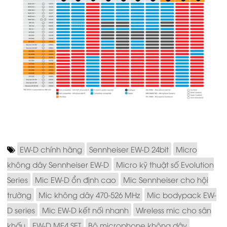
EW-D chính hãng
Sennheiser EW-D 24bit
Micro
không dây Sennheiser EW-D
Micro kỹ thuật số Evolution
Series
Mic EW-D ổn định cao
Mic Sennheiser cho hội
trường
Mic không dây 470-526 MHz
Mic bodypack EW-
D series
Mic EW-D kết nối nhanh
Wireless mic cho sân
khấu
EW-D ME4 SET
Bộ microphone không dây