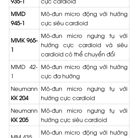
935-1
cực cardioid
MMD
Mô-đun micro động với hướng
945-1
cực siêu cardioid
Mô-đun micro ngưng tụ với
MMK 965-
hướng cực cardioid và siêu
1
cardioid có thể chuyển đổi
MMD 42-
Mô-đun micro động với hướng
1
cực đa hướng
Neumann
Mô-đun micro ngưng tụ với
KK 204
hướng cực cardioid
Neumann
Mô-đun micro ngưng tụ với
KK 205
hướng cực siêu cardioid
Mô-đun micro động với hướng
MM 435