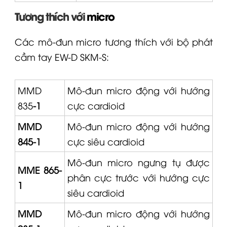
Tương thích với
micro
Các mô-đun
micro
tương thích với bộ phát
cầm tay
EW-D
SKM-S:
MMD
Mô-đun micro động với hướng
835
-1
cực cardioid
MMD
Mô-đun micro động với hướng
845-1
cực siêu cardioid
Mô-đun micro ngưng tụ được
MME 865-
phân cực trước với hướng cực
1
siêu cardioid
MMD
Mô-đun micro động với hướng