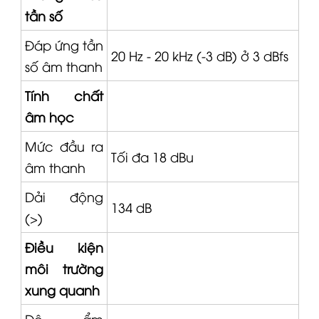
tần số
Đáp ứng tần
20 Hz - 20 kHz (-3 dB) ở 3 dBfs
số âm thanh
Tính chất
âm học
Mức đầu ra
Tối đa 18 dBu
âm thanh
Dải động
134 dB
(>)
Điều kiện
môi trường
xung quanh
Độ ẩm