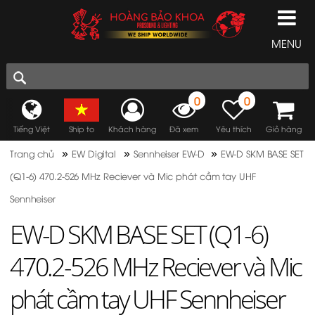
MENU
0
0
Tiếng Việt
Ship to
Khách hàng
Đã xem
Yêu thích
Giỏ hàng
»
»
»
Trang chủ
EW Digital
Sennheiser EW-D
EW-D SKM BASE SET
(Q1-6) 470.2-526 MHz Reciever và Mic phát cầm tay UHF
Sennheiser
EW-D SKM BASE SET (Q1-6)
470.2-526 MHz Reciever và Mic
phát cầm tay UHF Sennheiser