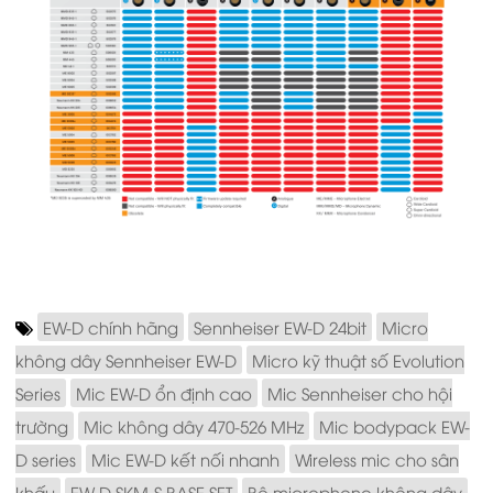
EW-D chính hãng
Sennheiser EW-D 24bit
Micro
không dây Sennheiser EW-D
Micro kỹ thuật số Evolution
Series
Mic EW-D ổn định cao
Mic Sennheiser cho hội
trường
Mic không dây 470-526 MHz
Mic bodypack EW-
D series
Mic EW-D kết nối nhanh
Wireless mic cho sân
khấu
EW-D SKM-S BASE SET
Bộ microphone không dây