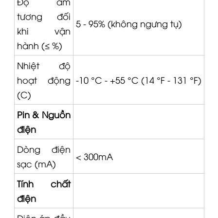
Độ ẩm
tương đối
5 - 95% (không ngưng tụ)
khi vận
hành (≤ %)
Nhiệt độ
hoạt động
-10 °C - +55 °C (14 °F - 131 °F)
(C)
Pin & Nguồn
điện
Dòng điện
< 300mA
sạc (mA)
Tính chất
điện
Điện áp đầu