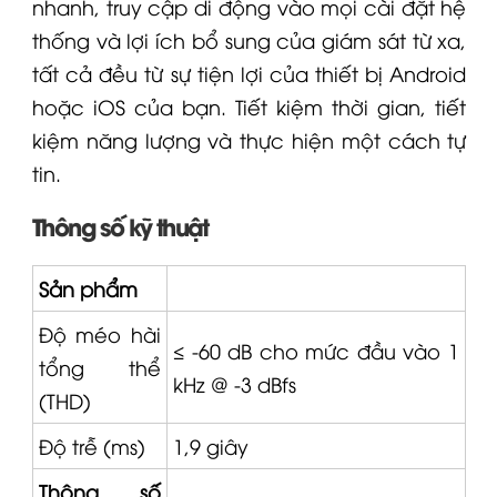
nhanh, truy cập di động vào mọi cài đặt hệ
thống và lợi ích bổ sung của giám sát từ xa,
tất cả đều từ sự tiện lợi của thiết bị Android
hoặc iOS của bạn. Tiết kiệm thời gian, tiết
kiệm năng lượng và thực hiện một cách tự
tin.
Thông số kỹ thuật
Sản phẩm
Độ méo hài
≤ -60 dB cho mức đầu vào 1
tổng thể
kHz @ -3 dBfs
(THD)
Độ trễ (ms)
1,9 giây
Thông số