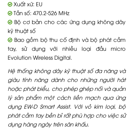
Xuất xứ: EU
Tần số: 470.2-526 MHz
Bộ cơ bản cho các ứng dụng không dây
kỹ thuật số
Bao gồm bộ thu cố định và bộ phát cầm
tay, sử dụng với nhiều loại đầu micro
Evolution Wireless Digital.
Hệ thống không dây kỹ thuật số đa năng và
giàu tính năng dành cho những người hát
hoặc phát biểu, cho phép ghép nối và quản
lý sản phẩm một cách liền mạch qua ứng
dụng EW-D Smart Assist. Với vỏ kim loại, bộ
phát cầm tay bền bỉ rất phù hợp cho việc sử
dụng hàng ngày trên sân khấu.