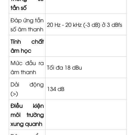
tần số
Đáp ứng tần
20 Hz - 20 kHz (-3 dB) ở 3 dBfs
số âm thanh
Tính chất
âm học
Mức đầu ra
Tối đa 18 dBu
âm thanh
Dải động
134 dB
(>)
Điều kiện
môi trường
xung quanh