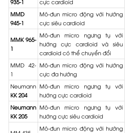
935-1
cực cardioid
MMD
Mô-đun micro động với hướng
945-1
cực siêu cardioid
Mô-đun micro ngưng tụ với
MMK 965-
hướng cực cardioid và siêu
1
cardioid có thể chuyển đổi
MMD 42-
Mô-đun micro động với hướng
1
cực đa hướng
Neumann
Mô-đun micro ngưng tụ với
KK 204
hướng cực cardioid
Neumann
Mô-đun micro ngưng tụ với
KK 205
hướng cực siêu cardioid
Mô-đun micro động với hướng
MM 435