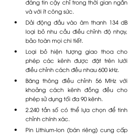
đáng tin cậy chỉ trong thời gian ngắn
và với ít công sức.
Dải động đầu vào âm thanh 134 dB
loại bỏ nhu cầu điều chỉnh độ nhạy,
bảo toàn mọi chi tiết.
Loại bỏ hiện tượng giao thoa cho
phép các kênh được đặt trên lưới
điều chỉnh cách đều nhau 600 kHz.
Băng thông điều chỉnh 56 MHz với
khoảng cách kênh đồng đều cho
phép sử dụng tối đa 90 kênh.
2.240 tần số có thể lựa chọn để tinh
chỉnh chính xác.
Pin Lithium-Ion (bán riêng) cung cấp