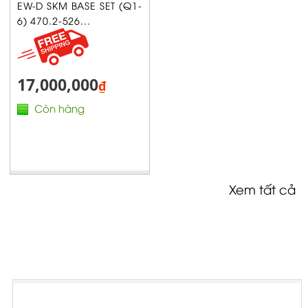
EW-D SKM BASE SET (Q1-
6) 470.2-526...
17,000,000
₫
Còn hàng
Xem tất cả