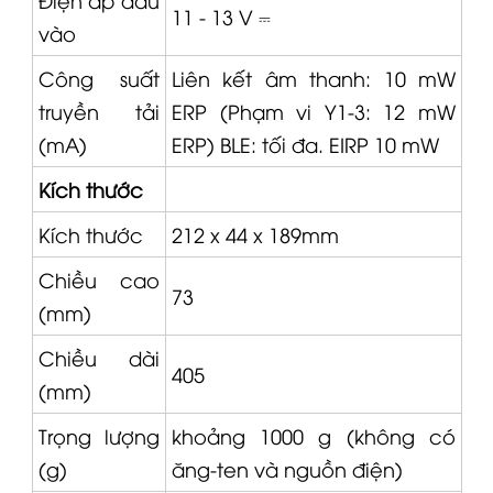
11 - 13 V ⎓
vào
Công suất
Liên kết âm thanh: 10 mW
truyền tải
ERP (Phạm vi Y1-3: 12 mW
(mA)
ERP) BLE: tối đa. EIRP 10 mW
Kích thước
Kích thước
212 x 44 x 189mm
Chiều cao
73
(mm)
Chiều dài
405
(mm)
Trọng lượng
khoảng 1000 g (không có
(g)
ăng-ten và nguồn điện)