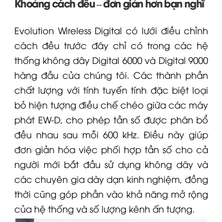
Khoảng cách đều – đơn giản hơn bạn nghĩ
Evolution Wireless Digital có lưới điều chỉnh
cách đều trước đây chỉ có trong các hệ
thống không dây
Digital 6000
và Digital 9000
hàng đầu của chúng tôi. Các thành phần
chất lượng với tính tuyến tính đặc biệt loại
bỏ hiện tượng điều chế chéo giữa các máy
phát
EW-D
, cho phép tần số được phân bổ
đều nhau sau mỗi 600 kHz. Điều này giúp
đơn giản hóa việc phối hợp tần số cho cả
người mới bắt đầu sử dụng không dây và
các chuyên gia dày dạn kinh nghiệm, đồng
thời cũng góp phần vào khả năng mở rộng
của hệ thống và số lượng kênh ấn tượng.