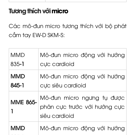
Tương thích với
micro
Các mô-đun micro tương thích với bộ phát
cầm tay
EW-D
SKM-S:
MMD
Mô-đun micro động với hướng
835
-1
cực cardioid
MMD
Mô-đun micro động với hướng
845-1
cực siêu cardioid
Mô-đun micro ngưng tụ được
MME 865-
phân cực trước với hướng cực
1
siêu cardioid
MMD
Mô-đun micro động với hướng