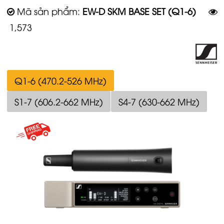
Mã sản phẩm:
EW-D SKM BASE SET (Q1-6)
1,573
Q1-6 (470.2-526 MHz)
S1-7 (606.2-662 MHz)
S4-7 (630-662 MHz)