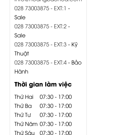
028 73003875 - EXT:1
-
Sale
028 73003875 - EXT:2
-
Sale
028 73003875 - EXT:3
- Kỹ
Thuật
028 73003875 - EXT:4
- Bảo
Hành
EW-D SKM
EW-D SKM-S
EW-D SKM-S
Thời gian làm việc
BASE SET (S1-
BASE SET (R4-
BASE SET (R1-
7) 606.2-662
9) 552-607.8
6) 520-576
Thứ Hai
07:30 - 17:00
MHz...
MHz...
MHz...
Thứ Ba
07:30 - 17:00
17,000,000
₫
Thứ Tư
07:30 - 17:00
Thứ Năm
07:30 - 17:00
Thứ Sáu
07:30 - 17:00