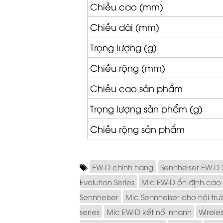
Chiều cao (mm)
Chiều dài (mm)
Trọng lượng (g)
Chiều rộng (mm)
Chiều cao sản phẩm
Trọng lượng sản phẩm (g)
Chiều rộng sản phẩm
EW-D chính hãng
Sennheiser EW-D 
Evolution Series
Mic EW-D ổn định cao
Sennheiser
Mic Sennheiser cho hội tr
series
Mic EW-D kết nối nhanh
Wirele