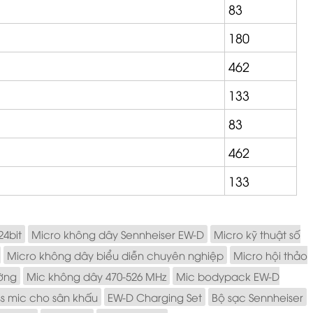
83
180
462
133
83
462
133
24bit
Micro không dây Sennheiser EW-D
Micro kỹ thuật số
Micro không dây biểu diễn chuyên nghiệp
Micro hội thảo
ường
Mic không dây 470-526 MHz
Mic bodypack EW-D
ss mic cho sân khấu
EW-D Charging Set
Bộ sạc Sennheiser