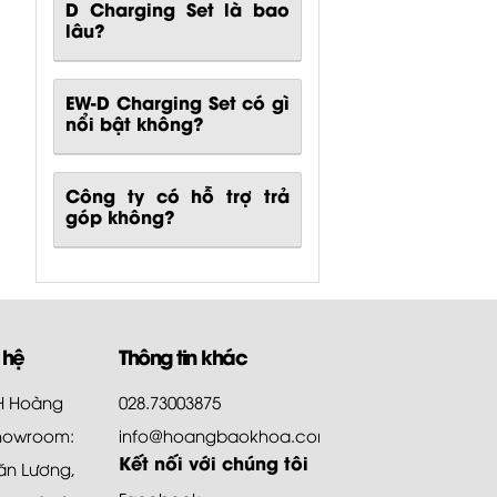
D Charging Set là bao
lâu?
EW-D Charging Set
có gì
nổi bật không?
Công ty có hỗ trợ trả
góp không?
 hệ
Thông tin khác
HH Hoàng
028.73003875
howroom:
info@hoangbaokhoa.com
Kết nối với chúng tôi
ăn Lương,