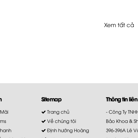
Xem tất cả
m
Sitemap
Thông tin liên
 Mãi
Trang chủ
- Công Ty TN
ems
Về chúng tôi
Bảo Khoa & S
Thanh
Định hướng Hoàng
396-396A Lê V