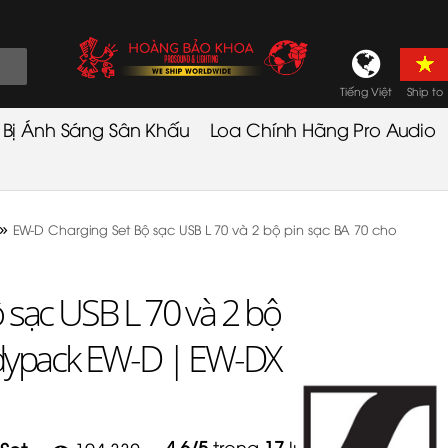
Tiếng Việt
Ship to
t Bị Ánh Sáng Sân Khấu
Loa Chính Hãng Pro Audio
»
EW-D Charging Set Bộ sạc USB L 70 và 2 bộ pin sạc BA 70 cho
 sạc USB L 70 và 2 bộ
odypack EW-D | EW-DX
4.6
/
5
trong
17
lượt