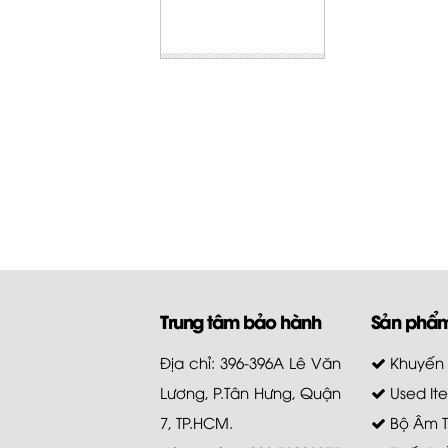
Trung tâm bảo hành
Sản phẩ
Địa chỉ: 396-396A Lê Văn
Khuyến
Lương, P.Tân Hưng, Quận
Used It
7, TP.HCM.
Bộ Âm 