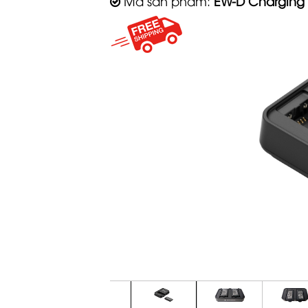
Mã sản phẩm:
EW-D Charging 