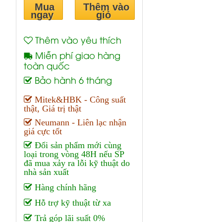
Mua
Thêm vào
ngay
giỏ
Thêm vào yêu thích
Miễn phí giao hàng
toàn quốc
Bảo hành 6 tháng
Mitek&HBK - Công suất
thật, Giá trị thật
Neumann - Liên lạc nhận
giá cực tốt
Đổi sản phẩm mới cùng
loại trong vòng 48H nếu SP
đã mua xảy ra lỗi kỹ thuật do
nhà sản xuất
Hàng chính hãng
Hỗ trợ kỹ thuật từ xa
Trả góp lãi suất 0%