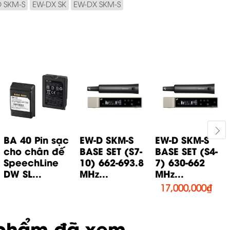
 SKM-S
EW-DX SK
EW-DX SKM-S
BA 40 Pin sạc
EW-D SKM-S
EW-D SKM-S
cho chân đế
BASE SET (S7-
BASE SET (S4-
SpeechLine
10) 662-693.8
7) 630-662
DW SL...
MHz...
MHz...
17,000,000
₫
phẩm đã xem