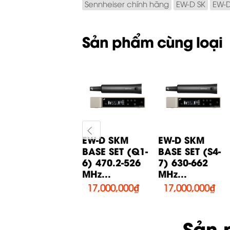
Sennheiser chính hãng
EW-D SK
EW-D
Sản phẩm cùng loại
EW-D SK BASE
EW-D SKM
EW-D SKM
-
SET (Q1-6)
BASE SET (Q1-
BASE SET (S4-
470.2-526
6) 470.2-526
7) 630-662
MHz...
MHz...
MHz...
17,200,000
₫
17,000,000
₫
17,000,000
₫
Sản 