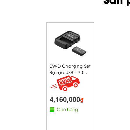
EW-D Charging Set
Bộ sạc USB L 70...
4,160,000
₫
Còn hàng