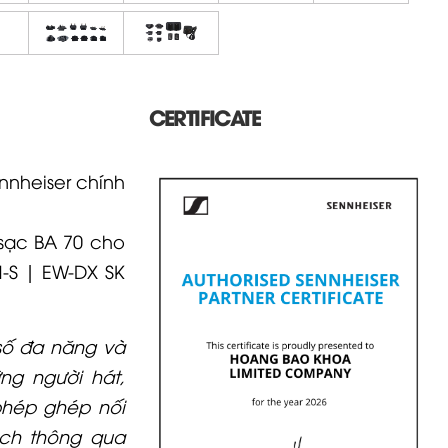
CERTIFICATE
nnheiser chính
 sạc BA 70 cho
-S | EW-DX SK
số đa năng và
ng người hát,
phép ghép nối
ạch thông qua