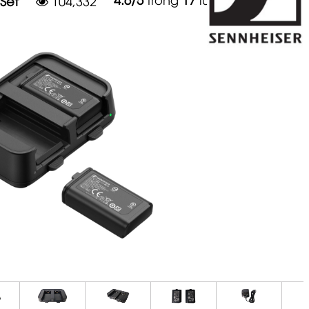
Set
104,332