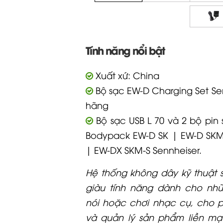
Tính năng nổi bật
Xuất xứ: China
Bộ sạc EW-D Charging Set Se
hãng
Bộ sạc USB L 70 và 2 bộ pin
Bodypack EW-D SK | EW-D SKM
| EW-DX SKM-S Sennheiser.
Hệ thống không dây kỹ thuật 
giàu tính năng dành cho nhữ
nói hoặc chơi nhạc cụ, cho 
và quản lý sản phẩm liền m