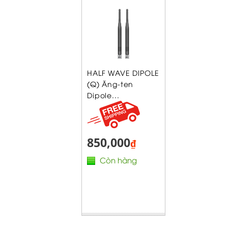
HALF WAVE DIPOLE
(Q) Ăng-ten
Dipole...
850,000
₫
Còn hàng