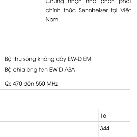
Chứng nhận nhà phân phối
chính thức Sennheiser tại Việt
Nam
Bộ thu sóng không dây
EW-D
EM
Bộ chia ăng ten
EW-D
ASA
Q: 470 đến 550 MHz
16
344