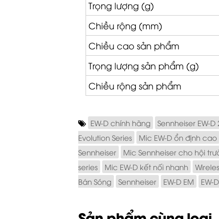
Trọng lượng (g)
Chiều rộng (mm)
Chiều cao sản phẩm
Trọng lượng sản phẩm (g)
Chiều rộng sản phẩm
EW-D chính hãng
Sennheiser EW-D 
Evolution Series
Mic EW-D ổn định cao
Sennheiser
Mic Sennheiser cho hội tr
series
Mic EW-D kết nối nhanh
Wirele
Bán Sóng
Sennheiser
EW-D EM
EW-D
Sản phẩm cùng loại