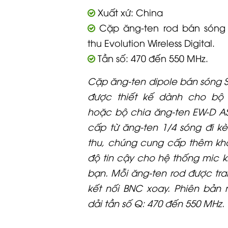
Xuất xứ: China
Cặp ăng-ten rod bán sóng
thu Evolution Wireless Digital.
Tần số: 470 đến 550 MHz.
Cặp ăng-ten dipole bán sóng 
được thiết kế dành cho bộ
hoặc bộ chia ăng-ten EW-D AS
cấp từ ăng-ten 1/4 sóng đi k
thu, chúng cung cấp thêm k
độ tin cậy cho hệ thống mic 
bạn. Mỗi ăng-ten rod được tr
kết nối BNC xoay. Phiên bản
dải tần số Q: 470 đến 550 MHz.