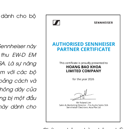
 dành cho bộ
Sennheiser này
 thu EW-D EM
A. Là sự nâng
èm với các bộ
hoảng cách và
không dây của
ang bị một đầu
 này dành cho