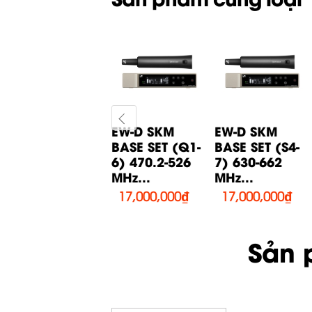
EW-D SK BASE
EW-D SKM
EW-D SKM
-
SET (Q1-6)
BASE SET (Q1-
BASE SET (S4-
470.2-526
6) 470.2-526
7) 630-662
MHz...
MHz...
MHz...
17,200,000
₫
17,000,000
₫
17,000,000
₫
Sản 