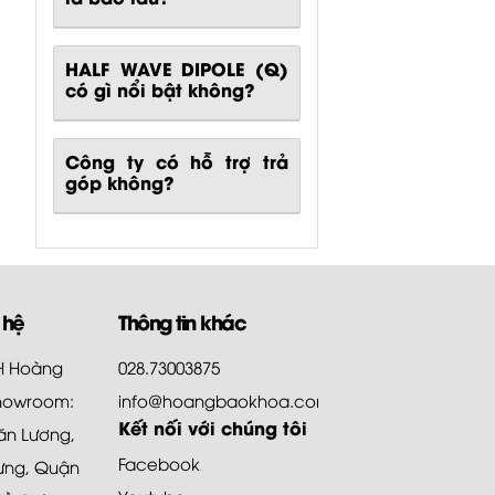
HALF WAVE DIPOLE (Q)
có gì nổi bật không?
Công ty có hỗ trợ trả
góp không?
 hệ
Thông tin khác
HH Hoàng
028.73003875
howroom:
info@hoangbaokhoa.com
Kết nối với chúng tôi
ăn Lương,
Facebook
ưng, Quận