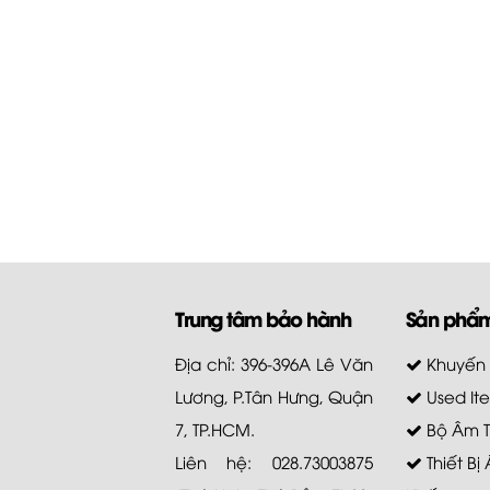
Trung tâm bảo hành
Sản phẩ
Địa chỉ: 396-396A Lê Văn
Khuyến
Lương, P.Tân Hưng, Quận
Used It
7, TP.HCM.
Bộ Âm 
Liên hệ: 028.73003875
Thiết Bị