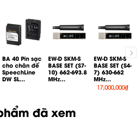
BA 40 Pin sạc
EW-D SKM-S
EW-D SKM-S
cho chân đế
BASE SET (S7-
BASE SET (S4-
SpeechLine
10) 662-693.8
7) 630-662
DW SL...
MHz...
MHz...
17,000,000
₫
phẩm đã xem