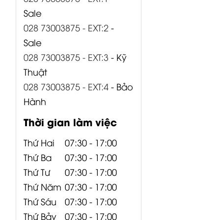
Sale
028 73003875 - EXT:2
-
Sale
028 73003875 - EXT:3
- Kỹ
Thuật
028 73003875 - EXT:4
- Bảo
EW-D SKM
EW-D SKM-S
EW-D SKM-S
Hành
BASE SET (S1-
BASE SET (R4-
BASE SET (R1-
7) 606.2-662
9) 552-607.8
6) 520-576
Thời gian làm việc
MHz...
MHz...
MHz...
17,000,000
₫
Thứ Hai
07:30 - 17:00
Thứ Ba
07:30 - 17:00
Thứ Tư
07:30 - 17:00
Thứ Năm
07:30 - 17:00
Thứ Sáu
07:30 - 17:00
Thứ Bảy
07:30 - 17:00