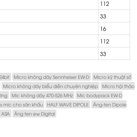
112
33
16
112
33
24bit
Micro không dây Sennheiser EW-D
Micro kỹ thuật số
Micro không dây biểu diễn chuyên nghiệp
Micro hội thảo
ường
Mic không dây 470-526 MHz
Mic bodypack EW-D
ss mic cho sân khấu
HALF WAVE DIPOLE
Ăng-ten Dipole
 ASA
Ăng ten ew Digital