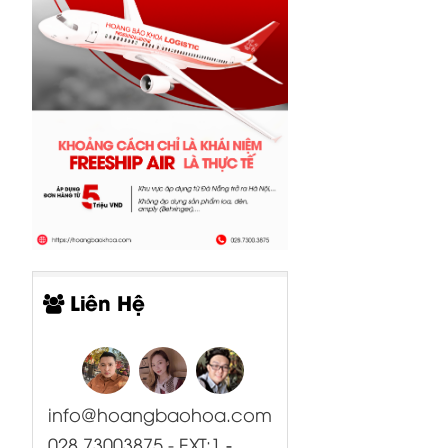
Liên Hệ
info@hoangbaohoa.com
028 73003875 - EXT:1
-