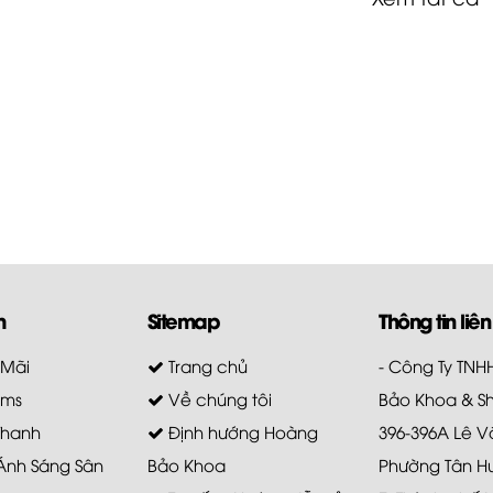
m
Sitemap
Thông tin liên
 Mãi
Trang chủ
- Công Ty TN
ems
Về chúng tôi
Bảo Khoa & S
Thanh
Định hướng Hoàng
396-396A Lê V
 Ánh Sáng Sân
Bảo Khoa
Phường Tân H