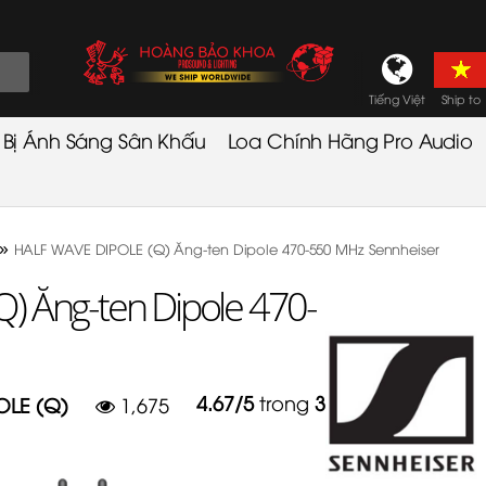
Tiếng Việt
Ship to
t Bị Ánh Sáng Sân Khấu
Loa Chính Hãng Pro Audio
»
HALF WAVE DIPOLE (Q) Ăng-ten Dipole 470-550 MHz Sennheiser
) Ăng-ten Dipole 470-
4.67
/
5
trong
3
lượt
OLE (Q)
1,675