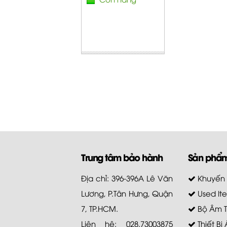
Trung tâm bảo hành
Sản phẩ
Địa chỉ: 396-396A Lê Văn
Khuyến
Lương, P.Tân Hưng, Quận
Used It
7, TP.HCM.
Bộ Âm 
Liên hệ: 028.73003875
Thiết Bị