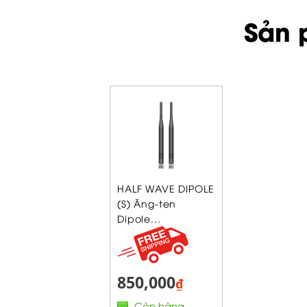
Sản 
HALF WAVE DIPOLE
(S) Ăng-ten
Dipole...
850,000
₫
Còn hàng