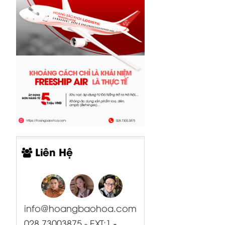
Liên Hệ
info@hoangbaohoa.com
028 73003875 - EXT:1
-