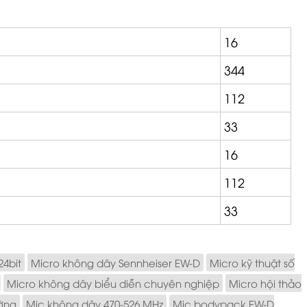
16
344
112
33
16
112
33
24bit
Micro không dây Sennheiser EW-D
Micro kỹ thuật số
Micro không dây biểu diễn chuyên nghiệp
Micro hội thảo
ường
Mic không dây 470-526 MHz
Mic bodypack EW-D