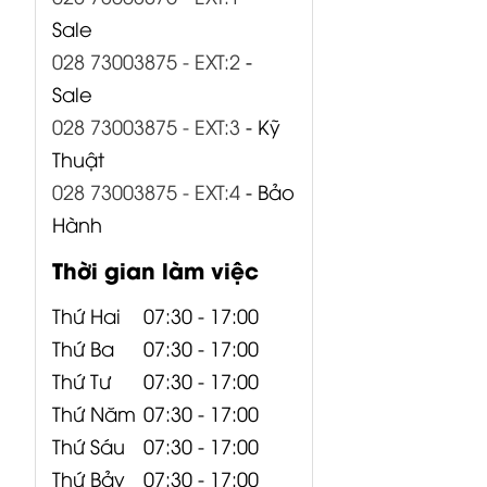
Sale
028 73003875 - EXT:2
-
Sale
028 73003875 - EXT:3
- Kỹ
Thuật
028 73003875 - EXT:4
- Bảo
Hành
Thời gian làm việc
Thứ Hai
07:30 - 17:00
EW-D SKM
EW-D SKM-S
EW-D SKM-S
Thứ Ba
07:30 - 17:00
BASE SET (S1-
BASE SET (R4-
BASE SET (R1-
Thứ Tư
07:30 - 17:00
7) 606.2-662
9) 552-607.8
6) 520-576
Thứ Năm
07:30 - 17:00
MHz...
MHz...
MHz...
Thứ Sáu
07:30 - 17:00
17,000,000
₫
Thứ Bảy
07:30 - 17:00