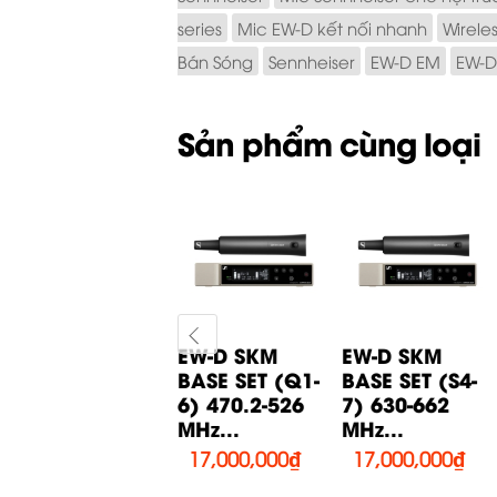
series
Mic EW-D kết nối nhanh
Wirele
Bán Sóng
Sennheiser
EW-D EM
EW-D
Sản phẩm cùng loại
EW-D SK BASE
EW-D SKM
EW-D SKM
-
SET (Q1-6)
BASE SET (Q1-
BASE SET (S4-
470.2-526
6) 470.2-526
7) 630-662
MHz...
MHz...
MHz...
17,200,000
₫
17,000,000
₫
17,000,000
₫