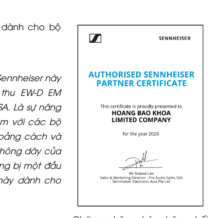
 dành cho bộ
Sennheiser này
 thu EW-D EM
A. Là sự nâng
èm với các bộ
hoảng cách và
không dây của
ang bị một đầu
 này dành cho