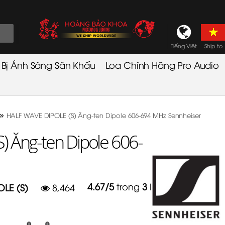
Tiếng Việt
Ship to
t Bị Ánh Sáng Sân Khấu
Loa Chính Hãng Pro Audio
»
HALF WAVE DIPOLE (S) Ăng-ten Dipole 606-694 MHz Sennheiser
 Ăng-ten Dipole 606-
4.67
/
5
trong
3
lượt
LE (S)
8,464