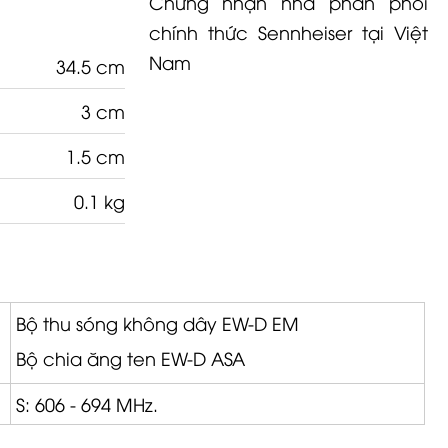
Chứng nhận nhà phân phối
chính thức Sennheiser tại Việt
Nam
34.5 cm
3 cm
1.5 cm
0.1 kg
Bộ thu sóng không dây
EW-D
EM
Bộ chia ăng ten
EW-D
ASA
S: 606 - 694 MHz.