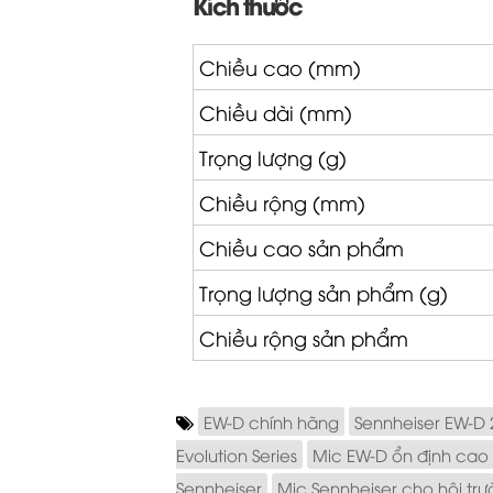
Kích thước
Chiều cao (mm)
Chiều dài (mm)
Trọng lượng (g)
Chiều rộng (mm)
Chiều cao sản phẩm
Trọng lượng sản phẩm (g)
Chiều rộng sản phẩm
EW-D chính hãng
Sennheiser EW-D 
Evolution Series
Mic EW-D ổn định cao
Sennheiser
Mic Sennheiser cho hội tr