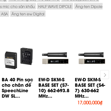
ss mic cho sân khấu
HALF WAVE DIPOLE
Ăng-ten Dipole
 ASA
Ăng ten ew Digital
BA 40 Pin sạc
EW-D SKM-S
EW-D SKM-S
cho chân đế
BASE SET (S7-
BASE SET (S4-
SpeechLine
10) 662-693.8
7) 630-662
DW SL...
MHz...
MHz...
17,000,000
₫