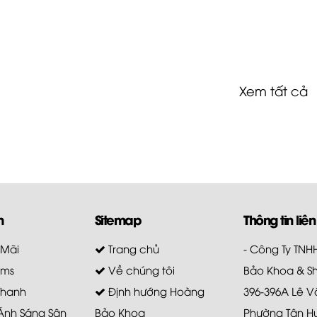
Xem tất cả
m
Sitemap
Thông tin liên
 Mãi
Trang chủ
- Công Ty TN
ems
Về chúng tôi
Bảo Khoa & S
Thanh
Định hướng Hoàng
396-396A Lê V
 Ánh Sáng Sân
Bảo Khoa
Phường Tân H