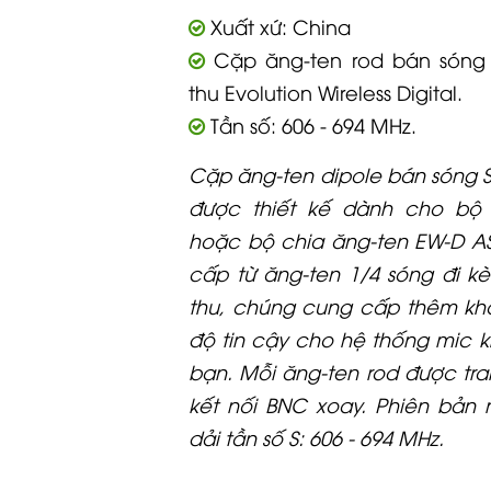
Xuất xứ: China
Cặp ăng-ten rod bán sóng
thu Evolution Wireless Digital.
Tần số: 606 - 694 MHz.
Cặp ăng-ten dipole bán sóng 
được thiết kế dành cho bộ
hoặc bộ chia ăng-ten EW-D AS
cấp từ ăng-ten 1/4 sóng đi k
thu, chúng cung cấp thêm k
độ tin cậy cho hệ thống mic 
bạn. Mỗi ăng-ten rod được tr
kết nối BNC xoay. Phiên bản
dải tần số S: 606 - 694 MHz.