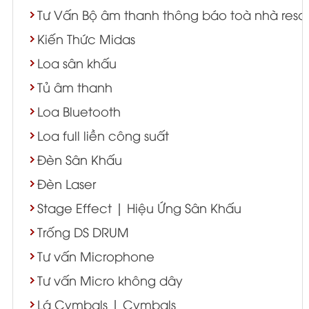
Tư Vấn Bộ âm thanh thông báo toà nhà resort
Kiến Thức Midas
Loa sân khấu
Tủ âm thanh
Loa Bluetooth
Loa full liền công suất
Đèn Sân Khấu
Đèn Laser
Stage Effect | Hiệu Ứng Sân Khấu
Trống DS DRUM
Tư vấn Microphone
Tư vấn Micro không dây
Lá Cymbals | Cymbals