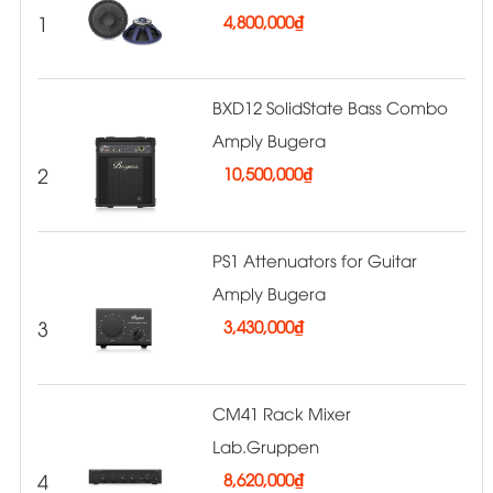
1
4,800,000
₫
BXD12 SolidState Bass Combo
Amply Bugera
2
10,500,000
₫
PS1 Attenuators for Guitar
Amply Bugera
3
3,430,000
₫
CM41 Rack Mixer
Lab.Gruppen
4
8,620,000
₫