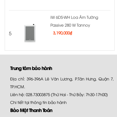
iW 6DS-WH Loa Âm Tường
Passive 280 W Tannoy
5
3,190,000
₫
Trung tâm bảo hành
Địa chỉ: 396-396A Lê Văn Lương, P.Tân Hưng, Quận 7,
TP.HCM.
Liên hệ: 028.73003875 (Thứ Hai - Thứ Bảy: 7h30-17h00)
Chi tiết tại
thông tin bảo hành
Bảo Mật Thanh Toán