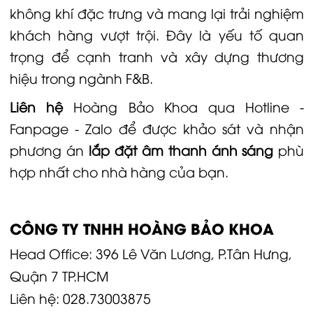
không khí đặc trưng và mang lại trải nghiệm
khách hàng vượt trội. Đây là yếu tố quan
trọng để cạnh tranh và xây dựng thương
hiệu trong ngành F&B.
Liên hệ
Hoàng Bảo Khoa
qua Hotline -
Fanpage - Zalo để được khảo sát và nhận
phương án
lắp đặt âm thanh ánh sáng
phù
hợp nhất cho nhà hàng của bạn.
CÔNG TY TNHH HOÀNG BẢO KHOA
Head Office: 396 Lê Văn Lương, P.Tân Hưng,
Quận 7 TP.HCM
Liên hệ:
028.73003875