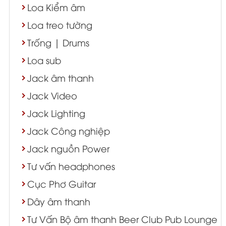
Loa Kiểm âm
Loa treo tường
Trống | Drums
Loa sub
Jack âm thanh
Jack Video
Jack Lighting
Jack Công nghiệp
Jack nguồn Power
Tư vấn headphones
Cục Phơ Guitar
Dây âm thanh
Tư Vấn Bộ âm thanh Beer Club Pub Lounge