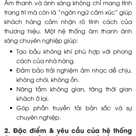
Âm thanh và ánh sáng không chỉ mang tính
trang trí mà còn là “ngôn ngữ cảm xúc” giúp
khách hàng cảm nhận rõ tính cách của
thương hiệu. Một hệ thống âm thanh ánh
sáng chuyên nghiệp giúp:
Tạo bầu không khí phù hợp với phong
cách của nhà hàng.
Đảm bảo trải nghiệm âm nhạc dễ chịu,
không chói, không ồn.
Nâng tầm không gian, tăng thời gian
khách ở lại.
Góp phần truyền tải bản sắc và sự
chuyên nghiệp.
2. Đặc điểm & yêu cầu của hệ thống