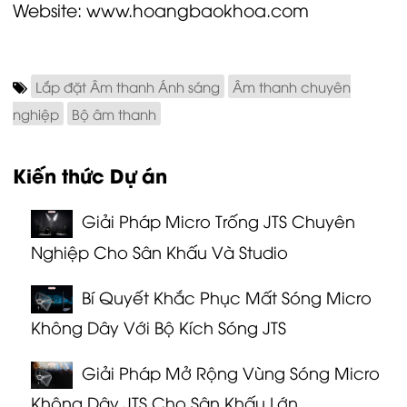
Website:
www.hoangbaokhoa.com
Lắp đặt Âm thanh Ánh sáng
Âm thanh chuyên
nghiệp
Bộ âm thanh
Kiến thức Dự án
Giải Pháp Micro Trống JTS Chuyên
Nghiệp Cho Sân Khấu Và Studio
Bí Quyết Khắc Phục Mất Sóng Micro
Không Dây Với Bộ Kích Sóng JTS
Giải Pháp Mở Rộng Vùng Sóng Micro
Không Dây JTS Cho Sân Khấu Lớn