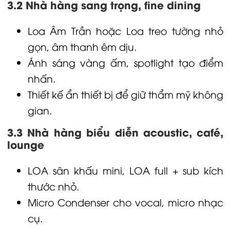
3.2 Nhà hàng sang trọng, fine dining
Loa Âm Trần
hoặc
Loa
treo tường nhỏ
gọn, âm thanh êm dịu.
Ánh sáng vàng ấm, spotlight tạo điểm
nhấn.
Thiết kế ẩn thiết bị để giữ thẩm mỹ không
gian.
3.3 Nhà hàng biểu diễn acoustic, café,
lounge
LOA
sân khấu mini,
LOA
full + sub kích
thước nhỏ.
Micro Condenser
cho vocal,
micro
nhạc
cụ.