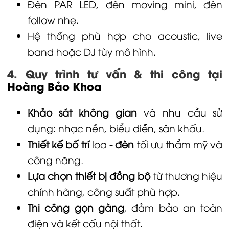
Đèn PAR LED, đèn moving mini, đèn
follow nhẹ.
Hệ thống phù hợp cho acoustic, live
band hoặc DJ tùy mô hình.
4. Quy trình tư vấn & thi công tại
Hoàng Bảo Khoa
Khảo sát không gian
và nhu cầu sử
dụng: nhạc nền, biểu diễn, sân khấu.
Thiết kế bố trí
loa
- đèn
tối ưu thẩm mỹ và
công năng.
Lựa chọn thiết bị đồng bộ
từ thương hiệu
chính hãng, công suất phù hợp.
Thi công gọn gàng
, đảm bảo an toàn
điện và kết cấu nội thất.