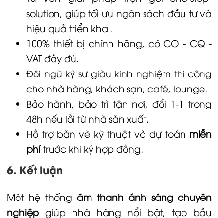
solution, giúp tối ưu ngân sách đầu tư và
hiệu quả triển khai.
100% thiết bị chính hãng, có CO - CQ -
VAT đầy đủ.
Đội ngũ kỹ sư giàu kinh nghiệm thi công
cho nhà hàng, khách sạn, café, lounge.
Bảo hành
, bảo trì tận nơi, đổi 1-1 trong
48h nếu lỗi từ nhà sản xuất.
Hỗ trợ bản vẽ kỹ thuật và dự toán
miễn
phí
trước khi ký hợp đồng.
6. Kết luận
Một hệ thống
âm thanh ánh sáng chuyên
nghiệp
giúp nhà hàng nổi bật, tạo bầu