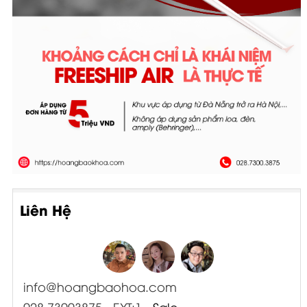
Liên Hệ
info@hoangbaohoa.com
028 73003875 - EXT:1
- Sale