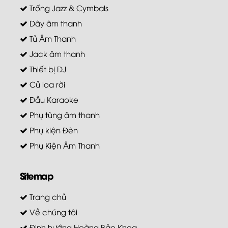
Trống Jazz & Cymbals
Dây âm thanh
Tủ Âm Thanh
Jack âm thanh
Thiết bị DJ
Củ loa rời
Đầu Karaoke
Phụ tùng âm thanh
Phụ kiện Đèn
Phụ Kiện Âm Thanh
Sitemap
Trang chủ
Về chúng tôi
Định hướng Hoàng Bảo Khoa