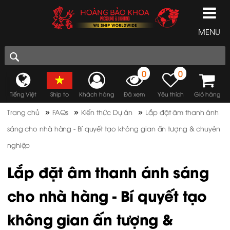
MENU
0
0
Tiếng Việt
Ship to
Khách hàng
Đã xem
Yêu thích
Giỏ hàng
»
»
»
Trang chủ
FAQs
Kiến thức Dự án
Lắp đặt âm thanh ánh
sáng cho nhà hàng - Bí quyết tạo không gian ấn tượng & chuyên
nghiệp
Lắp đặt âm thanh ánh sáng
cho nhà hàng - Bí quyết tạo
không gian ấn tượng &