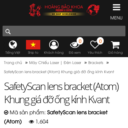
MENU
0
0
Tiếng Việt
Ship to
Khách hàng
Đã xem
Yêu thích
Giỏ hàng
»
»
»
Trang chủ
Máy Chiếu Laser | Đèn Laser
Brackets
SafetyScan lens bracket (Atom) Khung giá đỡ ống kính Kvant
SafetyScan lens bracket (Atom)
Khung giá đỡ ống kính Kvant
Mã sản phẩm:
SafetyScan lens bracket
(Atom)
1,604