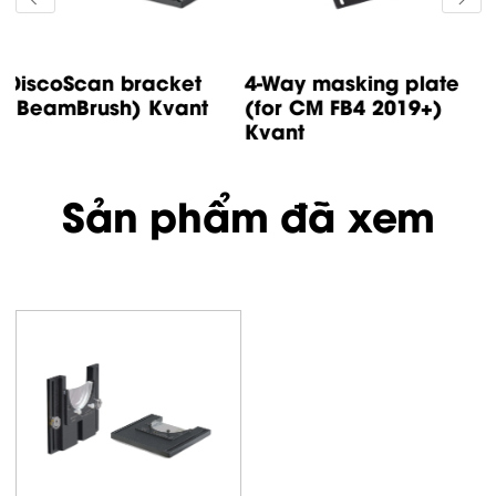
SafetyScan lens
SafetyScan lens
bracket (Spectrum)
bracket (Maxim G20)
Khung giá...
Khung...
Sản phẩm đã xem