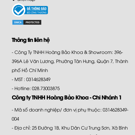
Thông tin liên hệ
- Công Ty TNHH Hoàng Bảo Khoa & Showroom: 396-
396A Lê Văn Lương, Phường Tân Hưng, Quận 7, Thành
phố Hồ Chí Minh
- MST : 0314628349
- Hotline: 028.73003875
Công ty TNHH Hoàng Bảo Khoa - Chi Nhánh 1
- Mã số doanh nghiệp/ đơn vị phụ thuộc: 0314628349-
004
- Địa chỉ: 25 Đường 1B, Khu Dân Cư Trung Sơn, Xã Bình