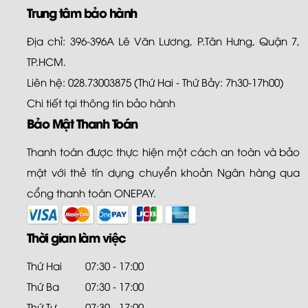
Trung tâm bảo hành
Địa chỉ: 396-396A Lê Văn Lương, P.Tân Hưng, Quận 7,
TP.HCM.
Liên hệ: 028.73003875 (Thứ Hai - Thứ Bảy: 7h30-17h00)
Chi tiết tại
thông tin bảo hành
Bảo Mật Thanh Toán
Thanh toán được thực hiện một cách an toàn và bảo
mật với thẻ tín dụng chuyển khoản Ngân hàng qua
cổng thanh toán ONEPAY.
Thời gian làm việc
Thứ Hai
07:30 - 17:00
Thứ Ba
07:30 - 17:00
Thứ Tư
07:30 - 17:00