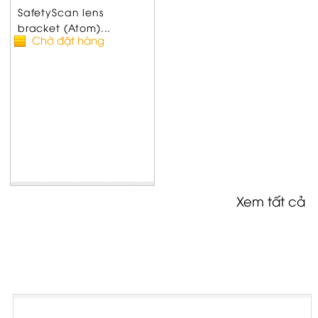
SafetyScan lens
bracket (Atom)...
Chờ đặt hàng
Xem tất cả