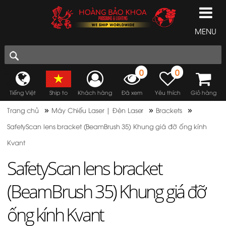
MENU
0
0
Tiếng Việt
Ship to
Khách hàng
Đã xem
Yêu thích
Giỏ hàng
»
»
»
Trang chủ
Máy Chiếu Laser | Đèn Laser
Brackets
SafetyScan lens bracket (BeamBrush 35) Khung giá đỡ ống kính
Kvant
SafetyScan lens bracket
(BeamBrush 35) Khung giá đỡ
ống kính Kvant