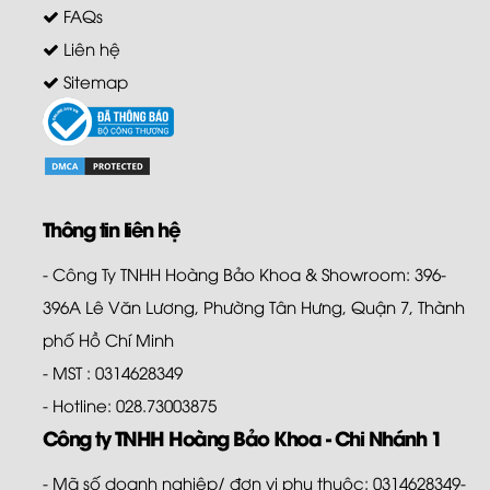
FAQs
Liên hệ
Sitemap
Thông tin liên hệ
- Công Ty TNHH Hoàng Bảo Khoa & Showroom: 396-
396A Lê Văn Lương, Phường Tân Hưng, Quận 7, Thành
phố Hồ Chí Minh
- MST : 0314628349
- Hotline: 028.73003875
Công ty TNHH Hoàng Bảo Khoa - Chi Nhánh 1
- Mã số doanh nghiệp/ đơn vị phụ thuộc: 0314628349-