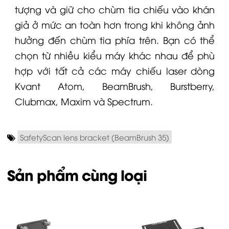
tượng và giữ cho chùm tia chiếu vào khán
giả ở mức an toàn hơn trong khi không ảnh
hưởng đến chùm tia phía trên. Bạn có thể
chọn từ nhiều kiểu máy khác nhau để phù
hợp với tất cả các máy chiếu laser dòng
Kvant
Atom, BeamBrush,
Burstberry
,
Clubmax, Maxim và Spectrum.
SafetyScan lens bracket (BeamBrush 35)
Sản phẩm cùng loại