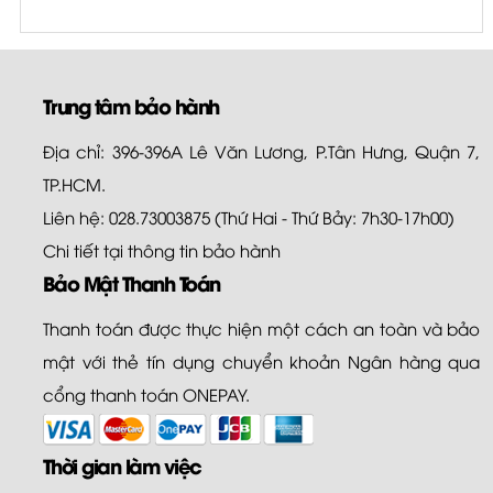
Trung tâm bảo hành
Địa chỉ: 396-396A Lê Văn Lương, P.Tân Hưng, Quận 7,
TP.HCM.
Liên hệ: 028.73003875 (Thứ Hai - Thứ Bảy: 7h30-17h00)
Chi tiết tại
thông tin bảo hành
Bảo Mật Thanh Toán
Thanh toán được thực hiện một cách an toàn và bảo
mật với thẻ tín dụng chuyển khoản Ngân hàng qua
cổng thanh toán ONEPAY.
Thời gian làm việc