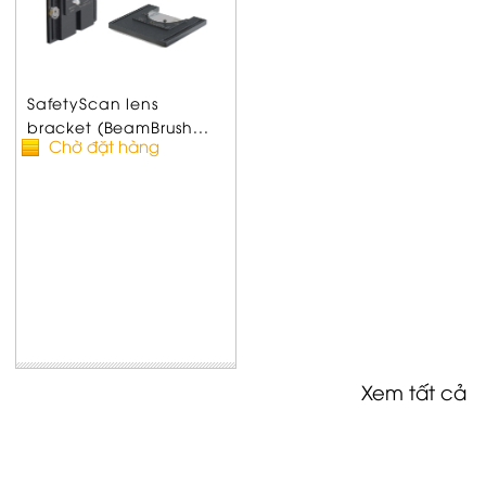
SafetyScan lens
bracket (BeamBrush...
Chờ đặt hàng
Xem tất cả