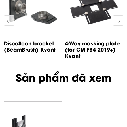
SafetyScan lens
SafetyScan lens
bracket (Spectrum)
bracket (Maxim G20)
Khung giá...
Khung...
Sản phẩm đã xem