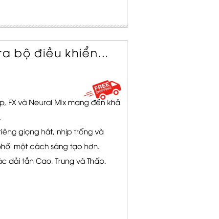
ra bộ điều khiển...
p, FX và Neural Mix mang đến khả
.
iêng giọng hát, nhịp trống và
phối một cách sáng tạo hơn.
c dải tần Cao, Trung và Thấp.