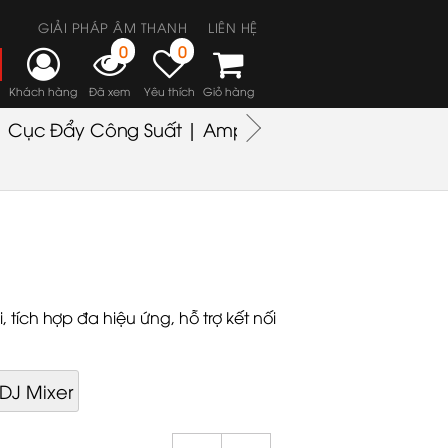
GIẢI PHÁP ÂM THANH
LIÊN HỆ
0
0
Khách hàng
Đã xem
Yêu thích
Giỏ hàng
Cục Đẩy Công Suất | Amplifiers
Headphones
M
, tích hợp đa hiệu ứng, hỗ trợ kết nối
DJ Mixer