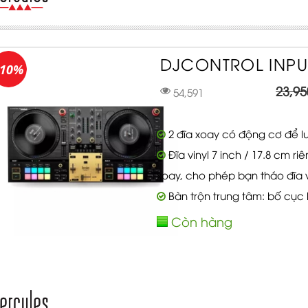
DJCONTROL INPUL
-10%
23,95
54,591
2 đĩa xoay có động cơ để luy
Đĩa vinyl 7 inch / 17.8 cm riê
xoay, cho phép bạn tháo đĩa v
Bàn trộn trung tâm: bố cục 
Còn hàng