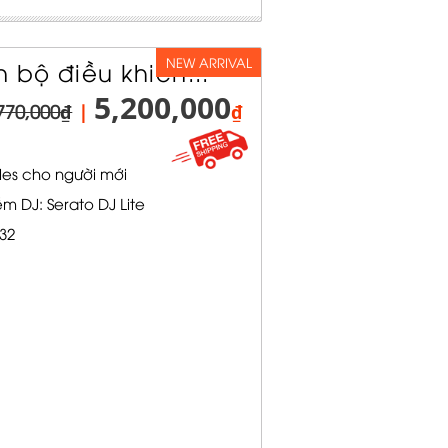
NEW ARRIVAL
ọn bộ điều khiển...
5,200,000
770,000₫
|
₫
les cho người mới
m DJ: Serato DJ Lite
32