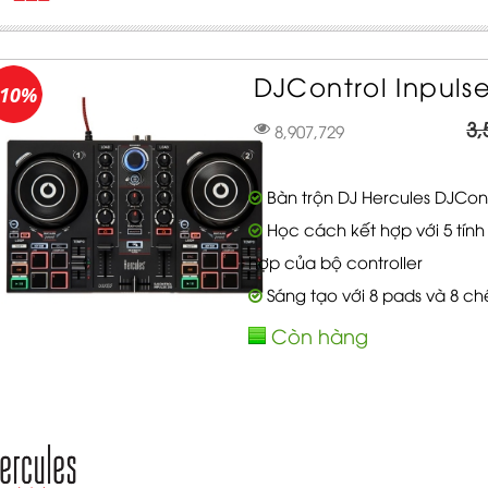
DJControl Inpulse
-10%
3,
8,907,729
Bàn trộn DJ Hercules DJCont
Học cách kết hợp với 5 tín
hợp của bộ controller
Sáng tạo với 8 pads và 8 chế
Còn hàng