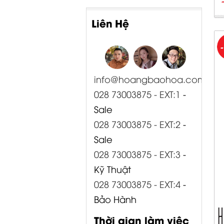
Liên Hệ
info@hoangbaohoa.com
028 73003875 - EXT:1
-
Sale
028 73003875 - EXT:2
-
Sale
028 73003875 - EXT:3
-
Kỹ Thuật
028 73003875 - EXT:4
-
Bảo Hành
Thời gian làm việc