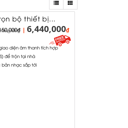
rọn bộ thiết bị...
6,440,000
150,000₫
|
₫
ning Kit
 giao diện âm thanh tích hợp
) để trộn tại nhà
 bản nhạc sắp tới