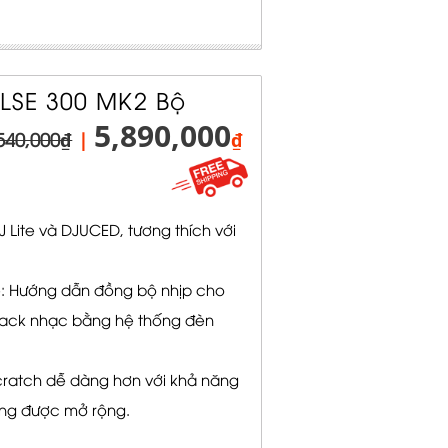
SE 300 MK2 Bộ
5,890,000
540,000₫
|
₫
Lite và DJUCED, tương thích với
: Hướng dẫn đồng bộ nhịp cho
track nhạc bằng hệ thống đèn
scratch dễ dàng hơn với khả năng
ng được mở rộng.