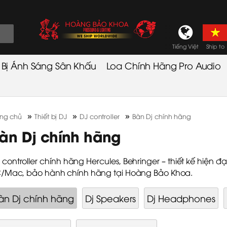
Tiếng Việt
Ship to
t Bị Ánh Sáng Sân Khấu
Loa Chính Hãng Pro Audio
»
»
»
ang chủ
Thiết bị DJ
DJ controller
Bàn Dj chính hãng
àn Dj chính hãng
 controller chính hãng Hercules, Behringer – thiết kế hiện đại
/Mac, bảo hành chính hãng tại Hoàng Bảo Khoa.
àn Dj chính hãng
Dj Speakers
Dj Headphones