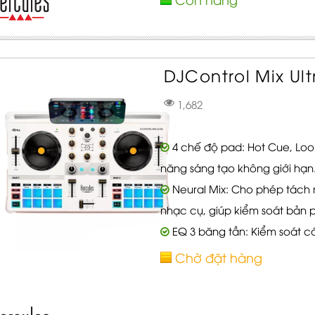
DJControl Mix Ult
1,682
4 chế độ pad: Hot Cue, Loo
năng sáng tạo không giới hạn
Neural Mix: Cho phép tách r
nhạc cụ, giúp kiểm soát bản 
EQ 3 băng tần: Kiểm soát cá
Chờ đặt hàng