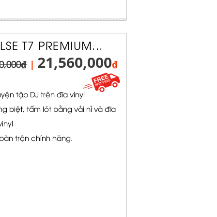
SE T7 PREMIUM...
21,560,000
0,000₫
|
₫
ện tập DJ trên đĩa vinyl
ng biệt, tấm lót bằng vải nỉ và đĩa
inyl
bàn trộn chính hãng.