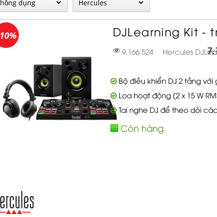
DJLearning Kit - t
-10%
7,
9,166,524 Hercules DJLear
Bộ điều khiển DJ 2 tầng với
Loa hoạt động (2 x 15 W RMS
Tai nghe DJ để theo dõi các
Còn hàng