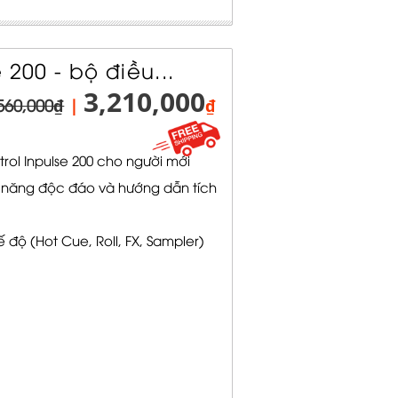
 200 - bộ điều...
3,210,000
560,000₫
|
₫
rol Inpulse 200 cho người mới
h năng độc đáo và hướng dẫn tích
 độ (Hot Cue, Roll, FX, Sampler)