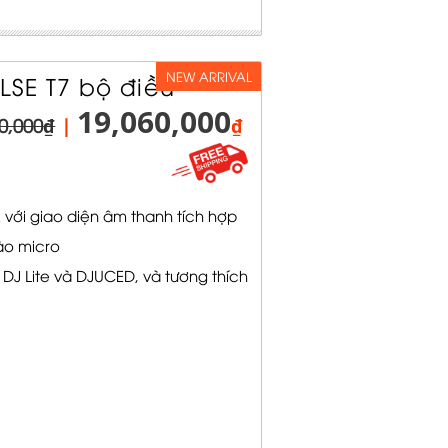
NEW ARRIVAL
SE T7 bộ điều
19,060,000
0,000₫
|
₫
 với giao diện âm thanh tích hợp
ào micro
J Lite và DJUCED, và tương thích