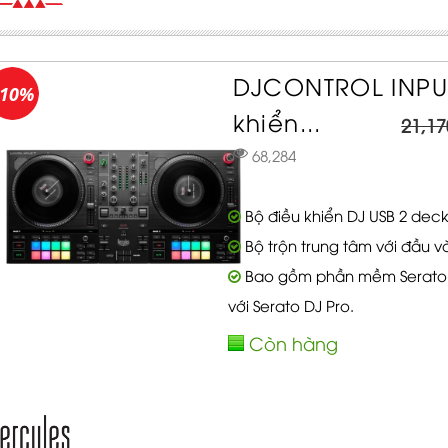
DJCONTROL INPUL
-10%
khiển...
21,17
68,284
Bộ điều khiển DJ USB 2 deck
Bộ trộn trung tâm với đầu v
Bao gồm phần mềm Serato D
với Serato DJ Pro.
Còn hàng