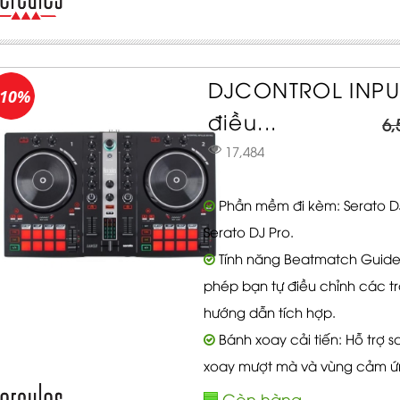
DJCONTROL INPUL
-10%
điều...
6,
17,484
Phần mềm đi kèm: Serato DJ 
Serato DJ Pro.
Tính năng Beatmatch Guide
phép bạn tự điều chỉnh các 
hướng dẫn tích hợp.
Bánh xoay cải tiến: Hỗ trợ 
xoay mượt mà và vùng cảm ứ
Còn hàng