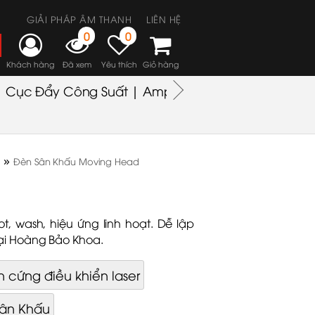
GIẢI PHÁP ÂM THANH
LIÊN HỆ
0
0
Khách hàng
Đã xem
Yêu thích
Giỏ hàng
Cục Đẩy Công Suất | Amplifiers
Headphones
M
»
Đèn Sân Khấu Moving Head
 wash, hiệu ứng linh hoạt. Dễ lập
ại Hoàng Bảo Khoa.
 cứng điều khiển laser
Sân Khấu