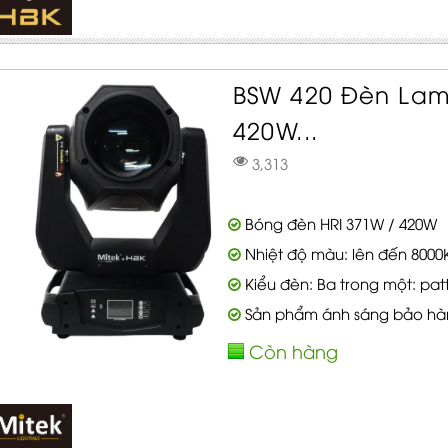
BSW 420 Đèn Lam
420W...
3,313
Bóng đèn HRI 371W / 420W
Nhiệt độ màu: lên đến 8000
Kiểu đèn: Ba trong một: pat
Sản phẩm ánh sáng bảo hà
Còn hàng