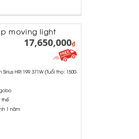
p moving light
17,650,000
₫
rius HRI 19R 371W (Tuổi thọ: 1500-
 gobo
 thế
nh 1 năm