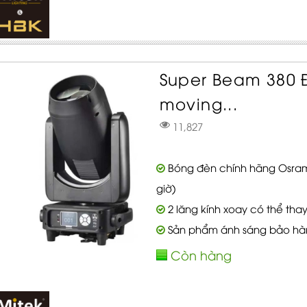
Super Beam 380
moving...
11,827
Bóng đèn chính hãng Osram S
giờ)
2 lăng kính xoay có thể thay
Sản phẩm ánh sáng bảo hà
Còn hàng