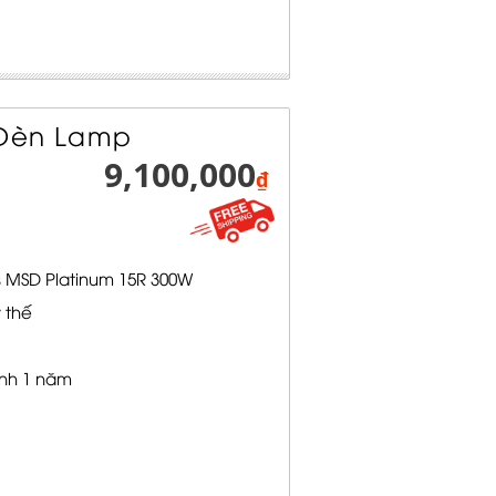
 Đèn Lamp
9,100,000
₫
s MSD Platinum 15R 300W
 thế
nh 1 năm