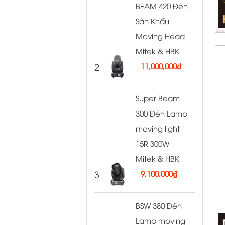
BEAM 420 Đèn
Sân Khấu
Moving Head
Mitek & HBK
2
11,000,000
₫
Super Beam
300 Đèn Lamp
moving light
15R 300W
Mitek & HBK
3
9,100,000
₫
BSW 380 Đèn
Lamp moving