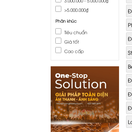
3.000.000 - 5.000.000₫
>5.000.000₫
Đ
Phân khúc
P
Tiêu chuẩn
Đ
Giá tốt
Cao cấp
S
B
Đ
Đ
Đ
L