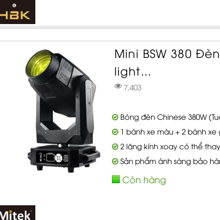
Mini BSW 380 Đè
light...
7,403
Bóng đèn Chinese 380W (Tuổi
1 bánh xe màu + 2 bánh xe
2 lăng kính xoay có thể thay
Sản phẩm ánh sáng bảo hà
Còn hàng