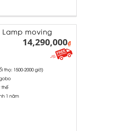
n Lamp moving
14,290,000
₫
 thọ: 1500-2000 giờ)
 gobo
 thế
nh 1 năm