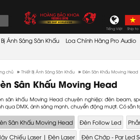
Tiếng Việt
Ship to
t Bị Ánh Sáng Sân Khấu
Loa Chính Hãng Pro Audio
»
»
ang chủ
Thiết Bị Ánh Sáng Sân Khấu
Đèn Sân Khấu Moving Head
èn Sân Khấu Moving Head
n sân khấu Moving Head chuyên nghiệp: đèn beam, spot,
ình qua DMX, ánh sáng mạnh, chuyển động mượt. Có sẵn t
èn Sân Khấu Moving Head
Đèn Follow Led
Phần
áy Chiếu Laser | Đèn Laser
Đèn Chớp - Par Led 