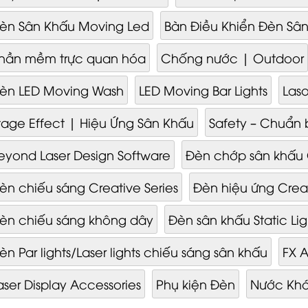
èn Sân Khấu Moving Led
Bàn Điều Khiển Đèn Sâ
hần mềm trực quan hóa
Chống nước | Outdoor
èn LED Moving Wash
LED Moving Bar Lights
Las
tage Effect | Hiệu Ứng Sân Khấu
Safety – Chuẩn 
eyond Laser Design Software
Đèn chớp sân khấu 
èn chiếu sáng Creative Series
Đèn hiệu ứng Creat
èn chiếu sáng không dây
Đèn sân khấu Static Lig
èn Par lights/Laser lights chiếu sáng sân khấu
FX A
aser Display Accessories
Phụ kiện Đèn
Nước Khó