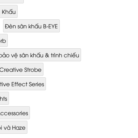
n Khấu
Đèn sân khấu B-EYE
orb
bảo vệ sân khấu & trình chiếu
Creative Strobe
ive Effect Series
hts
ccessories
i và Haze