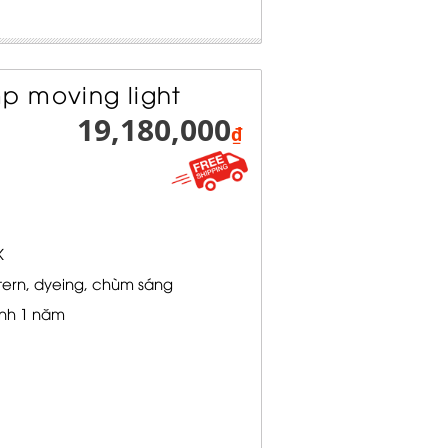
p moving light
19,180,000
₫
K
tern, dyeing, chùm sáng
nh 1 năm