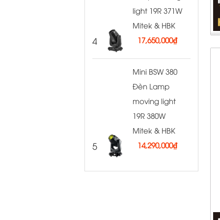
light 19R 371W
Mitek & HBK
4
17,650,000
₫
Mini BSW 380
Đèn Lamp
moving light
19R 380W
Mitek & HBK
5
14,290,000
₫