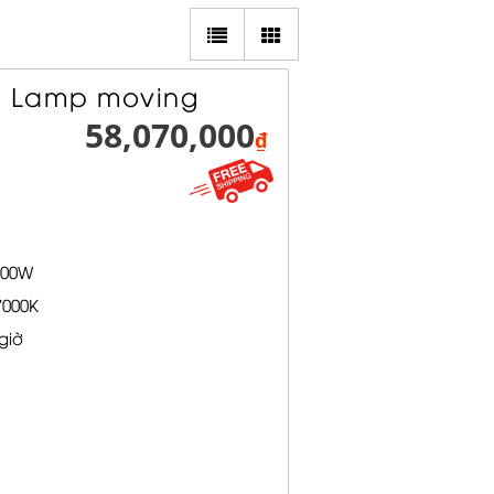
n Lamp moving
58,070,000
₫
200W
7000K
giờ