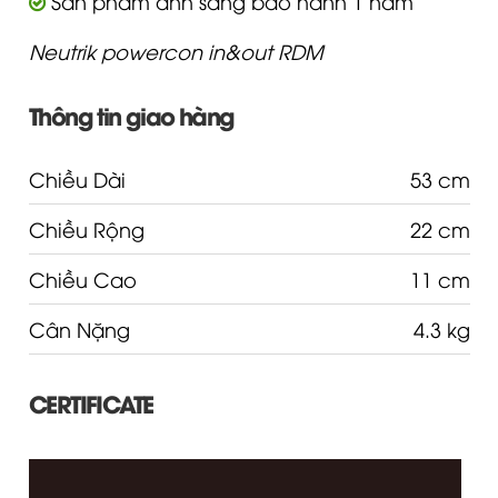
Sản phẩm ánh sáng bảo hành 1 năm
Neutrik powercon in&out RDM
Thông tin giao hàng
Chiều Dài
53 cm
Chiều Rộng
22 cm
Chiều Cao
11 cm
Cân Nặng
4.3 kg
CERTIFICATE