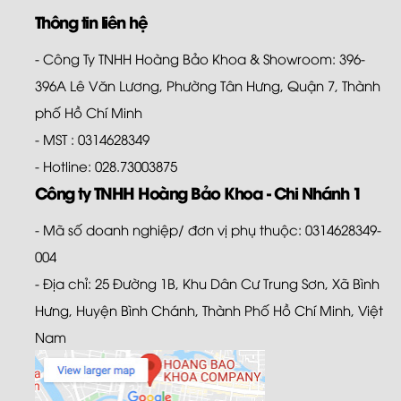
Thông tin liên hệ
- Công Ty TNHH Hoàng Bảo Khoa & Showroom: 396-
396A Lê Văn Lương, Phường Tân Hưng, Quận 7, Thành
phố Hồ Chí Minh
- MST : 0314628349
- Hotline: 028.73003875
Công ty TNHH Hoàng Bảo Khoa - Chi Nhánh 1
- Mã số doanh nghiệp/ đơn vị phụ thuộc: 0314628349-
004
- Địa chỉ: 25 Đường 1B, Khu Dân Cư Trung Sơn, Xã Bình
Hưng, Huyện Bình Chánh, Thành Phố Hồ Chí Minh, Việt
Nam