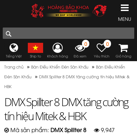
MENU
0
0
Tiếng Việt
Ship to
Khách hàng
Đã xem
Yêu thích
Giỏ hàng
»
»
Trang chủ
Bàn Điều Khiển Đèn Sân Khấu
Bàn Điều Khiển
»
Đèn Sân Khấu
DMX Spillter 8 DMX tăng cường tín hiệu Mitek &
HBK
DMX Spillter 8 DMX tăng cường
tín hiệu Mitek & HBK
Mã sản phẩm:
DMX Spillter 8
9,947