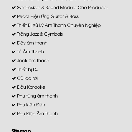
Synthesizer & Sound Module Cho Producer
Pedal Hiệu Ứng Guitar & Bass
Thiết Bị Xử Lý Âm Thanh Chuyên Nghiệp
Trống Jazz & Cymbals
Dây âm thanh
Tủ Âm Thanh
Jack âm thanh
Thiết bị DJ
Củ loa rời
Đầu Karaoke
Phụ tùng âm thanh
Phụ kiện Đèn
Phụ Kiện Âm Thanh
Sitemap