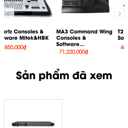
MA3 Command Wing
T2 Consoles &
Consoles &
Software Mitek&HBK
Software...
44,700,000
₫
71,220,000
₫
Sản phẩm đã xem