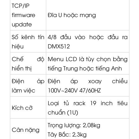
TCP/IP
firmware
Đĩa U hoặc mạng
update
Số kênh tín
4/8 đầu vào hoặc đầu ra
hiệu
DMX512
Chế độ
Menu LCD là tùy chọn bằng
hiển thị
tiếng Trung hoặc tiếng Anh
Điện áp
Điện áp xoay chiều
làm việc
100V~240V 47/60HZ
Loại tủ rack 19 inch tiêu
Kích cỡ
chuẩn (1U)
Trọng lượng: 2,08kg
Cân nặng
Tây Bắc: 2,3kg