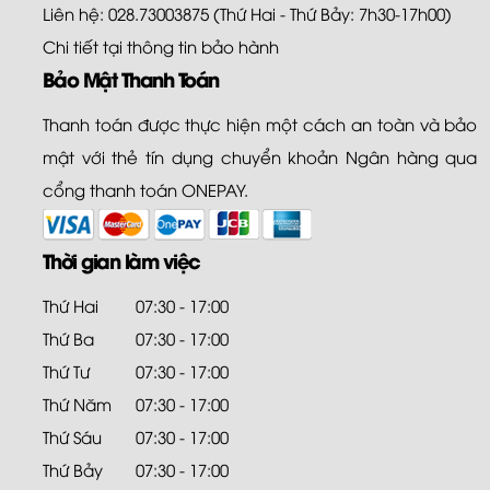
Liên hệ: 028.73003875 (Thứ Hai - Thứ Bảy: 7h30-17h00)
Chi tiết tại
thông tin bảo hành
Bảo Mật Thanh Toán
Thanh toán được thực hiện một cách an toàn và bảo
mật với thẻ tín dụng chuyển khoản Ngân hàng qua
cổng thanh toán ONEPAY.
Thời gian làm việc
Thứ Hai
07:30 - 17:00
Thứ Ba
07:30 - 17:00
Thứ Tư
07:30 - 17:00
Thứ Năm
07:30 - 17:00
Thứ Sáu
07:30 - 17:00
Thứ Bảy
07:30 - 17:00