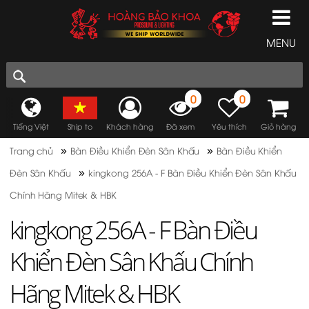
MENU
0
0
Tiếng Việt
Ship to
Khách hàng
Đã xem
Yêu thích
Giỏ hàng
»
»
Trang chủ
Bàn Điều Khiển Đèn Sân Khấu
Bàn Điều Khiển
»
Đèn Sân Khấu
kingkong 256A - F Bàn Điều Khiển Đèn Sân Khấu
Chính Hãng Mitek & HBK
kingkong 256A - F Bàn Điều
Khiển Đèn Sân Khấu Chính
Hãng Mitek & HBK