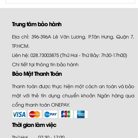
Trung tâm bảo hành
Địa chỉ: 396-396A Lê Văn Lương, P.Tân Hưng, Quận 7,
TP.HCM.
Liên hệ: 028.73003875 (Thứ Hai - Thứ Bảy: 7h30-17h00)
Chi tiết tại
thông tin bảo hành
Bảo Mật Thanh Toán
Thanh toán được thực hiện một cách an toàn và bảo
mật với thẻ tín dụng chuyển khoản Ngân hàng qua
cổng thanh toán ONEPAY.
Thời gian làm việc
Thứ Hai
07:30 - 17:00