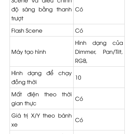
độ sáng bằng thanh
Có
trượt
Flash Scene
Có
Hình dạng của
Máy tạo hình
Dimmer, Pan/Tilt,
RGB,
Hình dạng để chạy
10
đồng thời
Mất điện theo thời
Có
gian thực
Giá trị X/Y theo bánh
Có
xe