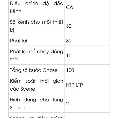
Điều chỉnh độ dốc
Có
kênh
Số kênh cho mỗi thiết
32
bị
Phát lại
80
Phát lại để chạy đồng
16
thời
Tổng số bước Chase
100
Kiểm soát thời gian
HTP, LTP
của Scene
Hình dạng cho từng
2
Scene
Scene và điều chỉnh