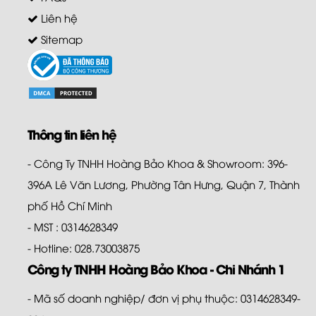
Liên hệ
Sitemap
Thông tin liên hệ
- Công Ty TNHH Hoàng Bảo Khoa & Showroom: 396-
396A Lê Văn Lương, Phường Tân Hưng, Quận 7, Thành
phố Hồ Chí Minh
- MST : 0314628349
- Hotline: 028.73003875
Công ty TNHH Hoàng Bảo Khoa - Chi Nhánh 1
- Mã số doanh nghiệp/ đơn vị phụ thuộc: 0314628349-