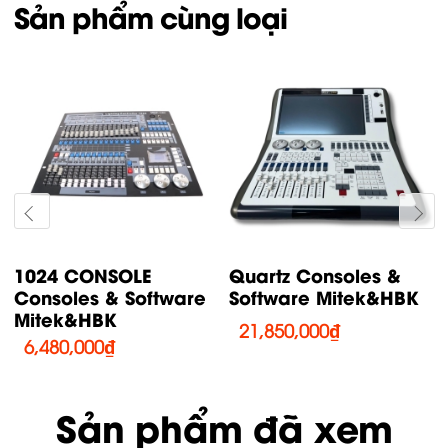
Sản phẩm cùng loại
MA3 Command Wing
T2 Consoles &
Consoles &
Software Mitek&HBK
Software...
44,700,000
₫
71,220,000
₫
Sản phẩm đã xem