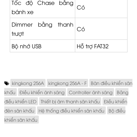
Tốc độ Chase bằng
Có
bánh xe
Dimmer bằng thanh
Có
trượt
Bộ nhớ USB
Hỗ trợ FAT32
kingkong 256A
kingkong 256A - F
Bàn điều khiển sân
khấu
Điều khiển ánh sáng
Controller ánh sáng
Bảng
điều khiển LED
Thiết bị âm thanh sân khấu
Điều khiển
đèn sân khấu
Hệ thống điều khiển sân khấu
Bộ điều
khiển sân khấu