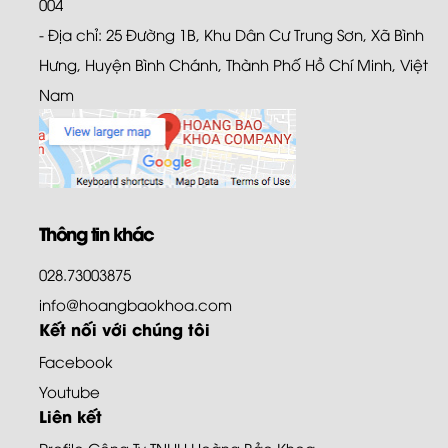
004
- Địa chỉ: 25 Đường 1B, Khu Dân Cư Trung Sơn, Xã Bình
Hưng, Huyện Bình Chánh, Thành Phố Hồ Chí Minh, Việt
Nam
Thông tin khác
028.73003875
info@hoangbaokhoa.com
Kết nối với chúng tôi
Facebook
Youtube
Liên kết
Profile Công Ty TNHH Hoàng Bảo Khoa