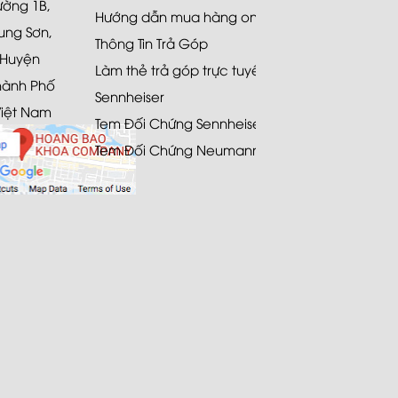
Đường 1B,
Hướng dẫn mua hàng online
ung Sơn,
Thông Tin Trả Góp
 Huyện
Làm thẻ trả góp trực tuyến
hành Phố
Sennheiser
Việt Nam
Tem Đối Chứng Sennheiser
Tem Đối Chứng Neumann