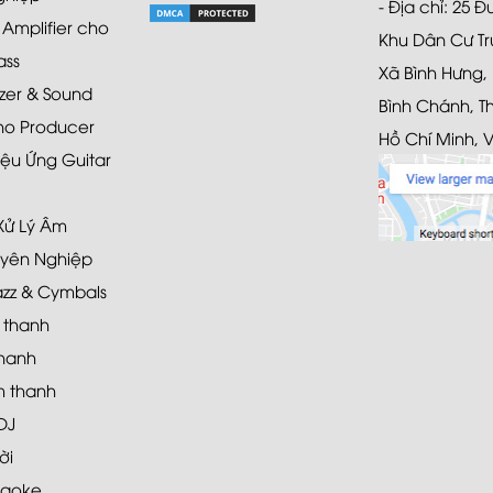
- Địa chỉ: 25 
mplifier cho
Khu Dân Cư Tr
ass
Xã Bình Hưng,
zer & Sound
Bình Chánh, T
ho Producer
Hồ Chí Minh, 
ệu Ứng Guitar
 Xử Lý Âm
yên Nghiệp
azz & Cymbals
 thanh
hanh
 thanh
DJ
ời
raoke