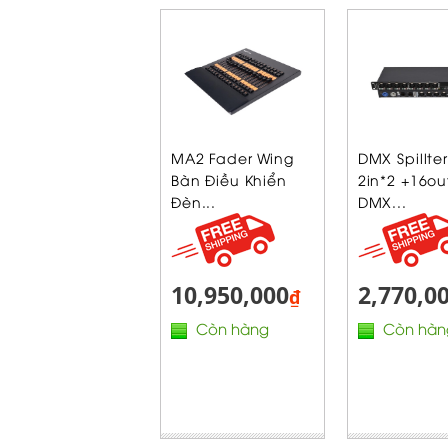
MA2 Fader Wing
DMX Spillter
Bàn Điều Khiển
2in*2 +16ou
Đèn...
DMX...
10,950,000
2,770,0
₫
Còn hàng
Còn hàn