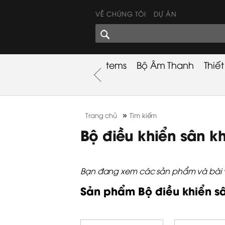
VỀ CHÚNG TÔI
DỰ ÁN
GÓC CHIA SẺ
nh
Khuyến Mãi
Used Items
Bộ Âm Thanh
Thiế
nh
»
Trang chủ
Tìm kiếm
Bộ điều khiển sân k
Bạn đang xem các sản phẩm và bài vi
Sản phẩm Bộ điều khiển s