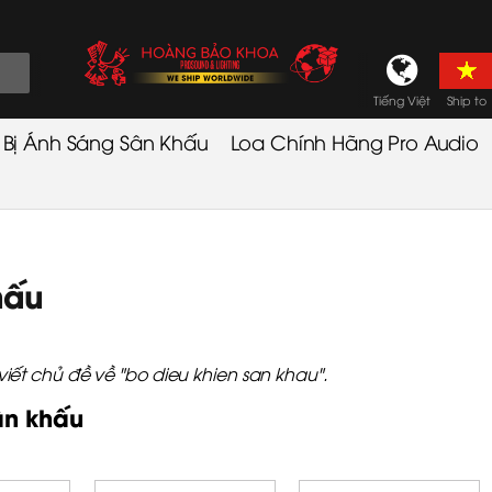
Tiếng Việt
Ship to
t Bị Ánh Sáng Sân Khấu
Loa Chính Hãng Pro Audio
hấu
ết chủ đề về "bo dieu khien san khau".
ân khấu