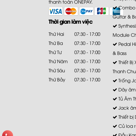
thanh toán ONEPAY.
Combo A
Guitar & B
Thời gian làm việc
Synthesi
Thứ Hai
07:30 - 17:00
Module C
Thứ Ba
07:30 - 17:00
Pedal Hi
Thứ Tư
07:30 - 17:00
& Bass
Thứ Năm
07:30 - 17:00
Thiết Bị
Thứ Sáu
07:30 - 17:00
Thanh Chu
Thứ Bảy
07:30 - 17:00
Trống J
Dây âm
Tủ Âm T
Jack âm
Thiết bị 
Củ loa r
Đầu Ka