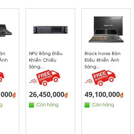
Bàn
NPU Bảng Điều
Black horse Bàn
 Ánh
Khiển Chiếu
Điều Khiển Ánh
Sáng...
Sáng...
,000
26,450,000
49,100,000
₫
₫
₫
g
Còn hàng
Còn hàng