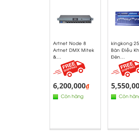
Artnet Node 8
kingkong 2
Artnet DMX Mitek
Bàn Điều K
&...
Đèn...
6,200,000
5,550,0
₫
Còn hàng
Còn hàn