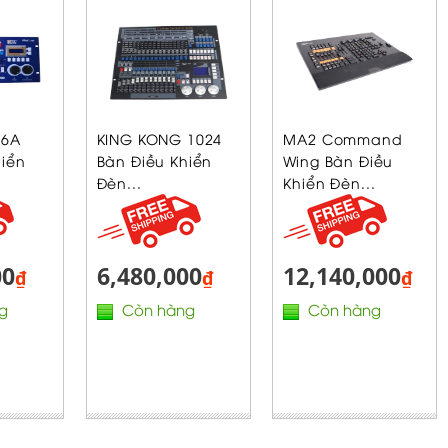
56A
KING KONG 1024
MA2 Command
hiển
Bàn Điều Khiển
Wing Bàn Điều
Đèn...
Khiển Đèn...
00
6,480,000
12,140,000
₫
₫
₫
g
Còn hàng
Còn hàng