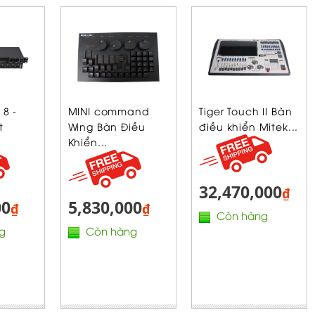
 8 -
MINI command
Tiger Touch II Bàn
t
Wing Bàn Điều
điều khiển Mitek...
Khiển...
32,470,000
₫
00
5,830,000
₫
₫
Còn hàng
g
Còn hàng