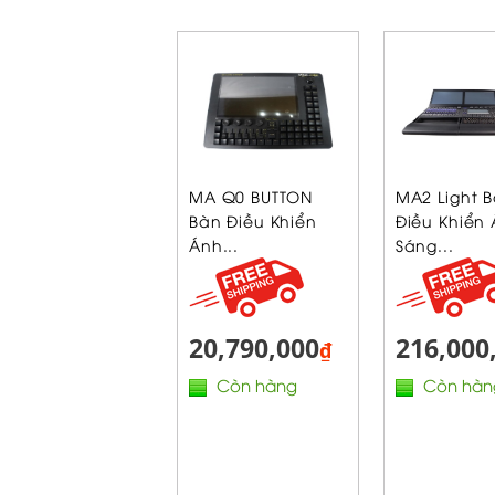
MA Q0 BUTTON
MA2 Light 
Bàn Điều Khiển
Điều Khiển
Ánh...
Sáng...
20,790,000
216,000
₫
Còn hàng
Còn hàn