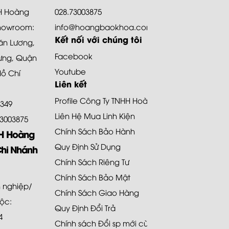
HH Hoàng
028.73003875
howroom:
info@hoangbaokhoa.com
Kết nối với chúng tôi
ăn Lương,
Facebook
ưng, Quận
Youtube
Hồ Chí
Liên kết
Profile Công Ty TNHH Hoàng Bảo Khoa
8349
Liên Hệ Mua Linh Kiện
.73003875
Chính Sách Bảo Hành
HH Hoàng
Quy Định Sử Dụng
Chi Nhánh
Chính Sách Riêng Tư
Chính Sách Bảo Mật
 nghiệp/
Chính Sách Giao Hàng
uộc:
Quy Định Đổi Trả
4
Chính sách Đổi sp mới cùng loại 48H