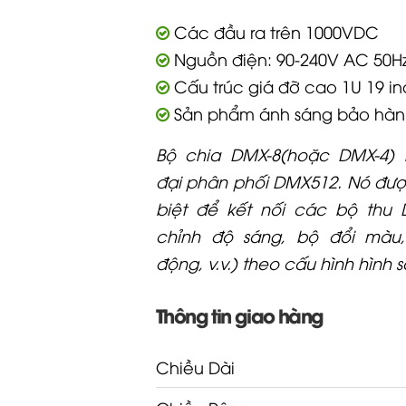
Các đầu ra trên 1000VDC
Nguồn điện: 90-240V AC 50H
Cấu trúc giá đỡ cao 1U 19 in
Sản phẩm ánh sáng bảo hàn
Bộ chia DMX-8(hoặc DMX-4) 
đại phân phối DMX512. Nó đượ
biệt để kết nối các bộ thu
chỉnh độ sáng, bộ đổi màu
động, v.v.) theo cấu hình hình s
Thông tin giao hàng
Chiều Dài
Chiều Rộng