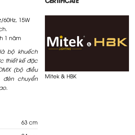
z/60Hz, 15W
ch.
h 1 năm
là bộ khuếch
c thiết kế đặc
 DMX (bộ điều
Mitek & HBK
, đèn chuyển
ao.
63 cm
24 cm