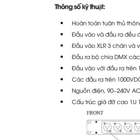
Hoàn toàn tuân thủ thông
Đầu vào và đầu ra đều 
Đầu vào
XLR
3 chân và v
Đầu ra bộ chia DMX cách
Đầu vào với đầu ra trên
Các đầu ra trên 1000VD
Nguồn điện, 90~240V AC
Cấu trúc giá đỡ cao 1U 1