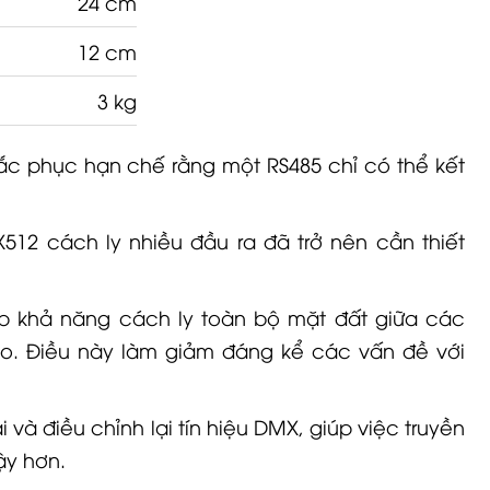
12 cm
3 kg
c phục hạn chế rằng một RS485 chỉ có thể kết
12 cách ly nhiều đầu ra đã trở nên cần thiết
p khả năng cách ly toàn bộ mặt đất giữa các
o. Điều này làm giảm đáng kể các vấn đề với
à điều chỉnh lại tín hiệu DMX, giúp việc truyền
ậy hơn.