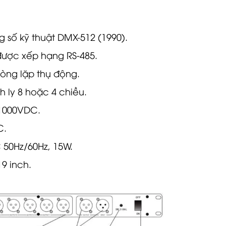
 số kỹ thuật DMX-512 (1990).
được xếp hạng RS-485.
òng lặp thụ động.
 ly 8 hoặc 4 chiều.
 1000VDC.
C.
 50Hz/60Hz, 15W.
9 inch.