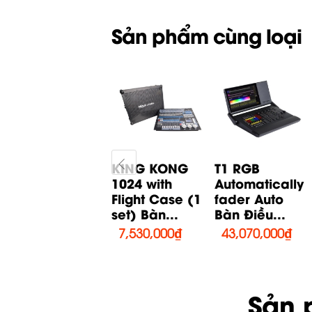
Sản phẩm cùng loại
MA3 Fader
KING KONG
T1 RGB
Wing Bàn điều
1024 with
Automatically
khiển
Flight Case (1
fader Auto
Consoles &...
set) Bàn...
Bàn Điều...
48,070,000
₫
7,530,000
₫
43,070,000
₫
Sản 