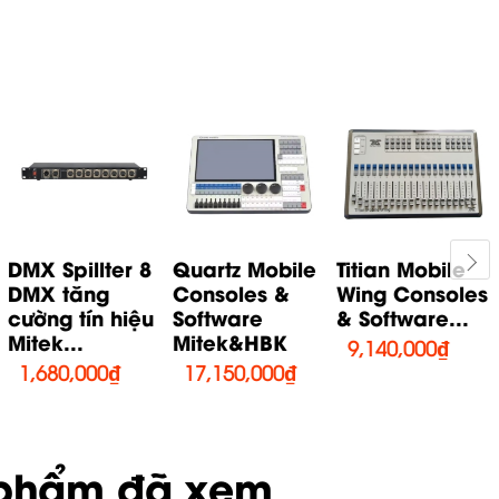
DMX Spillter 8
Quartz Mobile
Titian Mobile
DMX tăng
Consoles &
Wing Consoles
cường tín hiệu
Software
& Software...
Mitek...
Mitek&HBK
9,140,000
₫
1,680,000
₫
17,150,000
₫
phẩm đã xem