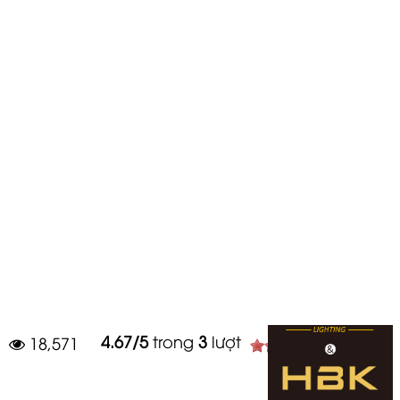
Tiếng Việt
Ship to
t Bị Ánh Sáng Sân Khấu
Loa Chính Hãng Pro Audio
»
»
Bàn Điều Khiển Đèn Sân Khấu
Artnet Node 8 Artnet DMX Mitek &
 DMX Mitek & HBK
4.67
/
5
trong
3
lượt
18,571