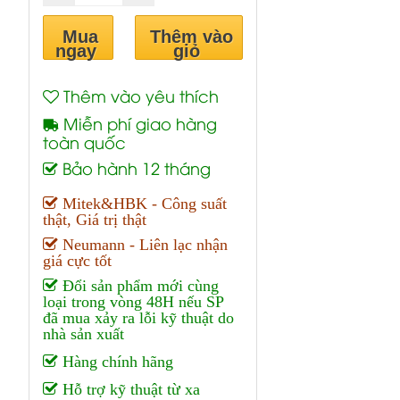
Mua
Thêm vào
ngay
giỏ
Thêm vào yêu thích
Miễn phí giao hàng
toàn quốc
Bảo hành 12 tháng
Mitek&HBK - Công suất
thật, Giá trị thật
Neumann - Liên lạc nhận
giá cực tốt
Đổi sản phẩm mới cùng
loại trong vòng 48H nếu SP
đã mua xảy ra lỗi kỹ thuật do
nhà sản xuất
Hàng chính hãng
Hỗ trợ kỹ thuật từ xa
Trả góp lãi suất 0%