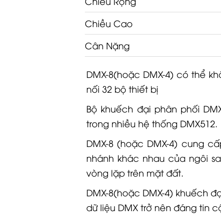
Chiều Cao
Cân Nặng
DMX-8(hoặc DMX-4) có thể khắ
nối 32 bộ thiết bị
Bộ khuếch đại phân phối DMX5
trong nhiều hệ thống DMX512.
DMX-8 (hoặc DMX-4) cung cấ
nhánh khác nhau của ngôi sa
vòng lặp trên mặt đất.
DMX-8(hoặc DMX-4) khuếch đại v
dữ liệu DMX trở nên đáng tin c
Thông số kỹ thuật: