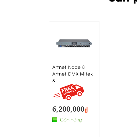
Artnet Node 8
Artnet DMX Mitek
&...
6,200,000
₫
Còn hàng