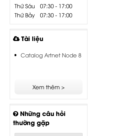
Thứ Bảy
07:30 - 17:00
Tài liệu
Catalog Artnet Node 8
KINGKONG
kingkong 256A
1024
512 Bàn Điều
- F Bàn Điều
CONSOLE
Khiển Đèn Sân
Khiển Đèn
Consoles &
Xem thêm >
Khấu...
Sân...
Software
Mitek&HBK
4,780,000
₫
3,590,000
₫
6,480,000
₫
Những câu hỏi
thường gặp
Công ty có miễn phí