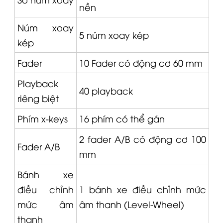
nền
Núm xoay
5 núm xoay kép
kép
Fader
10
Fader
có động cơ 60 mm
Playback
40 playback
riêng biệt
Phím x-keys
16 phím có thể gán
2 fader A/B có động cơ 100
Fader A/B
mm
Bánh xe
điều chỉnh
1 bánh xe điều chỉnh mức
mức âm
âm thanh (Level-Wheel)
thanh