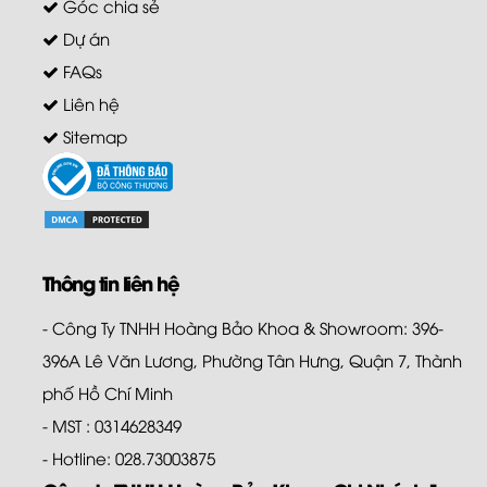
Góc chia sẻ
Dự án
FAQs
Liên hệ
Sitemap
Thông tin liên hệ
- Công Ty TNHH Hoàng Bảo Khoa & Showroom: 396-
396A Lê Văn Lương, Phường Tân Hưng, Quận 7, Thành
phố Hồ Chí Minh
- MST : 0314628349
- Hotline: 028.73003875