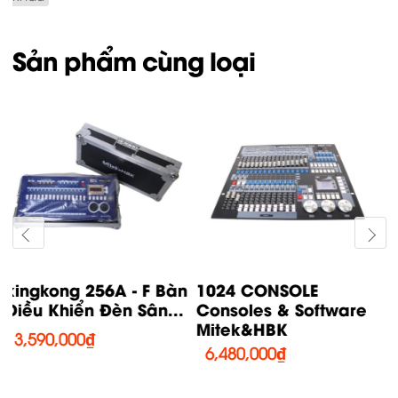
Sản phẩm cùng loại
Quartz Consoles &
T2 Consoles &
Software Mitek&HBK
Software Mitek&HBK
21,850,000
₫
44,700,000
₫