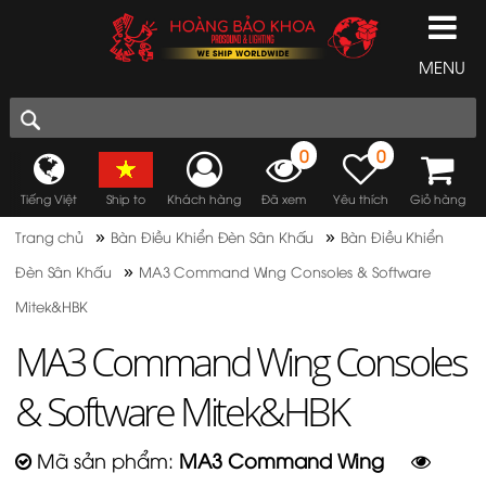
MENU
0
0
Tiếng Việt
Ship to
Khách hàng
Đã xem
Yêu thích
Giỏ hàng
»
»
Trang chủ
Bàn Điều Khiển Đèn Sân Khấu
Bàn Điều Khiển
»
Đèn Sân Khấu
MA3 Command Wing Consoles & Software
Mitek&HBK
MA3 Command Wing Consoles
& Software Mitek&HBK
Mã sản phẩm:
MA3 Command Wing