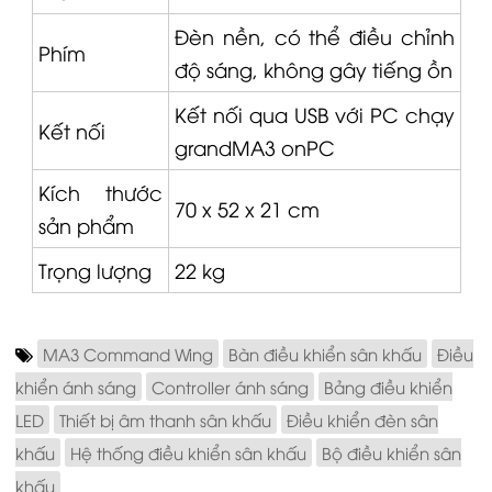
Đèn nền, có thể điều chỉnh
Phím
độ sáng, không gây tiếng ồn
Kết nối qua USB với PC chạy
Kết nối
grandMA3 onPC
Kích thước
70 x 52 x 21 cm
sản phẩm
Trọng lượng
22 kg
MA3 Command Wing
Bàn điều khiển sân khấu
Điều
khiển ánh sáng
Controller ánh sáng
Bảng điều khiển
LED
Thiết bị âm thanh sân khấu
Điều khiển đèn sân
khấu
Hệ thống điều khiển sân khấu
Bộ điều khiển sân
khấu