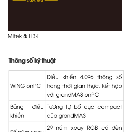
Mitek & HBK
Thông số kỹ thuật
Điều khiển 4.096 thông số
WING
onPC
trong thời gian thực, kết hợp
với grandMA3 onPC
Bảng điều
Tương tự bố cục compact
khiển
của grandMA3
29 núm xoay RGB có đèn
Số núm xoay