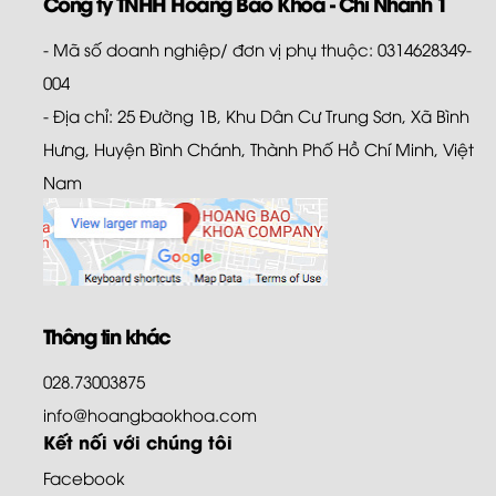
Công ty TNHH Hoàng Bảo Khoa - Chi Nhánh 1
- Mã số doanh nghiệp/ đơn vị phụ thuộc: 0314628349-
004
- Địa chỉ: 25 Đường 1B, Khu Dân Cư Trung Sơn, Xã Bình
Hưng, Huyện Bình Chánh, Thành Phố Hồ Chí Minh, Việt
Nam
Thông tin khác
028.73003875
info@hoangbaokhoa.com
Kết nối với chúng tôi
Facebook