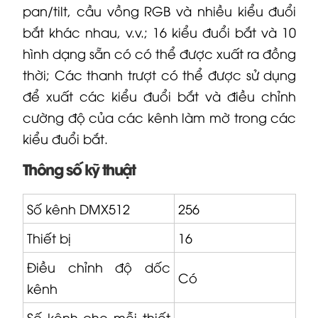
pan/tilt, cầu vồng RGB và nhiều kiểu đuổi
bắt khác nhau, v.v.; 16 kiểu đuổi bắt và 10
hình dạng sẵn có có thể được xuất ra đồng
thời; Các thanh trượt có thể được sử dụng
để xuất các kiểu đuổi bắt và điều chỉnh
cường độ của các kênh làm mờ trong các
kiểu đuổi bắt.
Thông số kỹ thuật
Số kênh DMX512
256
Thiết bị
16
Điều chỉnh độ dốc
Có
kênh
Số kênh cho mỗi thiết