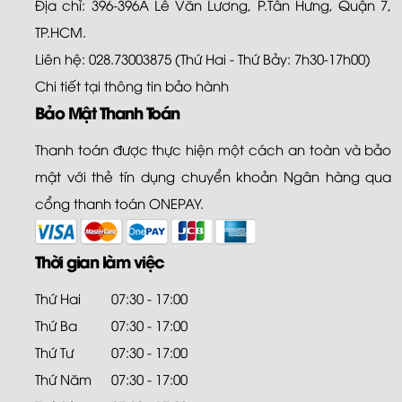
Địa chỉ: 396-396A Lê Văn Lương, P.Tân Hưng, Quận 7,
TP.HCM.
Liên hệ: 028.73003875 (Thứ Hai - Thứ Bảy: 7h30-17h00)
Chi tiết tại
thông tin bảo hành
Bảo Mật Thanh Toán
Thanh toán được thực hiện một cách an toàn và bảo
mật với thẻ tín dụng chuyển khoản Ngân hàng qua
cổng thanh toán ONEPAY.
Thời gian làm việc
Thứ Hai
07:30 - 17:00
Thứ Ba
07:30 - 17:00
Thứ Tư
07:30 - 17:00
Thứ Năm
07:30 - 17:00