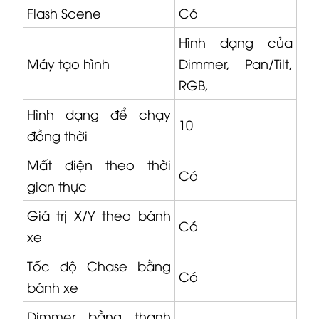
Flash Scene
Có
Hình dạng của
Máy tạo hình
Dimmer, Pan/Tilt,
RGB,
Hình dạng để chạy
10
đồng thời
Mất điện theo thời
Có
gian thực
Giá trị X/Y theo bánh
Có
xe
Tốc độ Chase bằng
Có
bánh xe
Dimmer bằng thanh