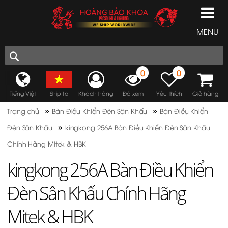
MENU
0
0
Tiếng Việt
Ship to
Khách hàng
Đã xem
Yêu thích
Giỏ hàng
»
»
Trang chủ
Bàn Điều Khiển Đèn Sân Khấu
Bàn Điều Khiển
»
Đèn Sân Khấu
kingkong 256A Bàn Điều Khiển Đèn Sân Khấu
Chính Hãng Mitek & HBK
kingkong 256A Bàn Điều Khiển
Đèn Sân Khấu Chính Hãng
Mitek & HBK