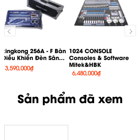
Quartz Consoles &
MA3 Command Wing
Software Mitek&HBK
Consoles &
Software...
21,850,000
₫
71,220,000
₫
Sản phẩm đã xem