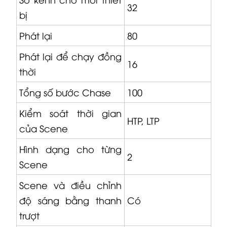
32
bị
Phát lại
80
Phát lại để chạy đồng
16
thời
Tổng số bước Chase
100
Kiểm soát thời gian
HTP, LTP
của Scene
Hình dạng cho từng
2
Scene
Scene và điều chỉnh
độ sáng bằng thanh
Có
trượt