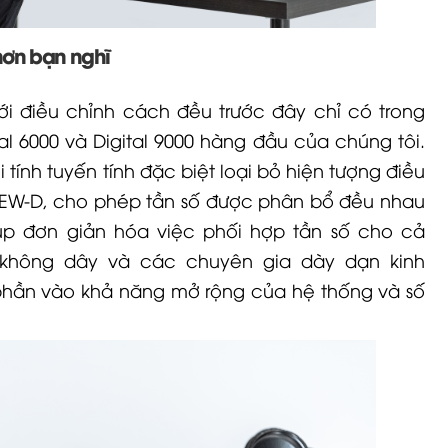
hơn bạn nghĩ
lưới điều chỉnh cách đều trước đây chỉ có trong
al 6000
và Digital 9000 hàng đầu của chúng tôi.
tính tuyến tính đặc biệt loại bỏ hiện tượng điều
EW-D
, cho phép tần số được phân bổ đều nhau
iúp đơn giản hóa việc phối hợp tần số cho cả
 không dây và các chuyên gia dày dạn kinh
phần vào khả năng mở rộng của hệ thống và số