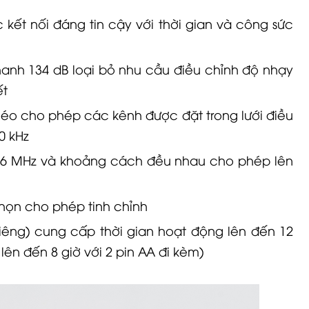
 kết nối đáng tin cậy với thời gian và công sức
anh 134 dB loại bỏ nhu cầu điều chỉnh độ nhạy
ết
héo cho phép các kênh được đặt trong lưới điều
0 kHz
56 MHz và khoảng cách đều nhau cho phép lên
chọn cho phép tinh chỉnh
 riêng) cung cấp thời gian hoạt động lên đến 12
lên đến 8 giờ với 2 pin AA đi kèm)