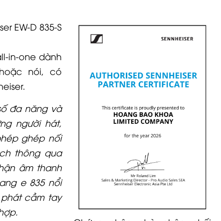
er EW-D 835-S
ll-in-one dành
hoặc nói, có
eiser.
số đa năng và
ng người hát,
phép ghép nối
ạch thông qua
Nhận âm thanh
nang e 835 nổi
y phát cầm tay
 hợp.