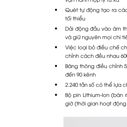
Quét tự động tạo ra các
tối thiểu
Dải động đầu vào âm th
và giữ nguyên mọi chi ti
Việc loại bỏ điều chế c
chỉnh cách đều nhau 60
Băng thông điều chỉnh 
đến 90 kênh
2.240 tần số có thể lựa 
Bộ pin Lithium-Ion (bán
giờ (thời gian hoạt động 