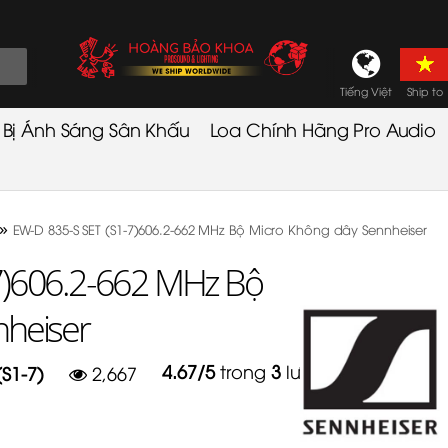
Tiếng Việt
Ship to
t Bị Ánh Sáng Sân Khấu
Loa Chính Hãng Pro Audio
»
EW-D 835-S SET (S1-7)606.2-662 MHz Bộ Micro Không dây Sennheiser
7)606.2-662 MHz Bộ
nheiser
4.67
/
5
trong
3
lượt
(S1-7)
2,667