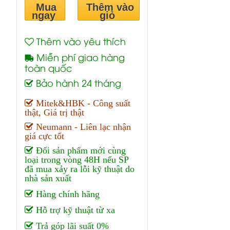
Mua
Thêm vào
ngay
giỏ
Thêm vào yêu thích
Miễn phí giao hàng
toàn quốc
Bảo hành 24 tháng
Mitek&HBK - Công suất
thật, Giá trị thật
Neumann - Liên lạc nhận
giá cực tốt
Đổi sản phẩm mới cùng
loại trong vòng 48H nếu SP
đã mua xảy ra lỗi kỹ thuật do
nhà sản xuất
Hàng chính hãng
Hỗ trợ kỹ thuật từ xa
Trả góp lãi suất 0%