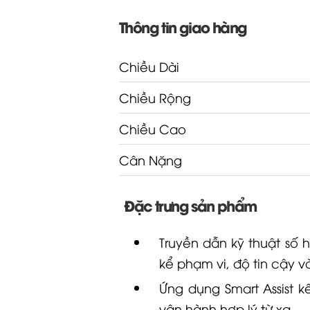
Thông tin giao hàng
Chiều Dài
Chiều Rộng
Chiều Cao
Cân Nặng
Đặc trưng sản phẩm
Truyền dẫn kỹ thuật số
kể phạm vi, độ tin cậy 
Ứng dụng Smart Assist k
vận hành hợp lý từ xa