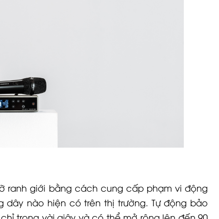
á vỡ ranh giới bằng cách cung cấp phạm vi động
g dây nào hiện có trên thị trường. Tự động bảo
 chỉ trong vài giây và có thể mở rộng lên đến 90