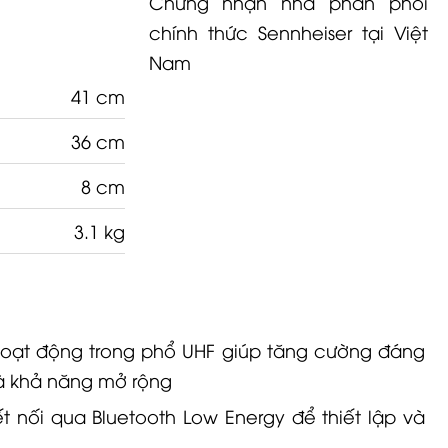
Chứng nhận nhà phân phối
chính thức Sennheiser tại Việt
Nam
41 cm
36 cm
8 cm
3.1 kg
 hoạt động trong phổ UHF giúp tăng cường đáng
và khả năng mở rộng
ết nối qua Bluetooth Low Energy để thiết lập và