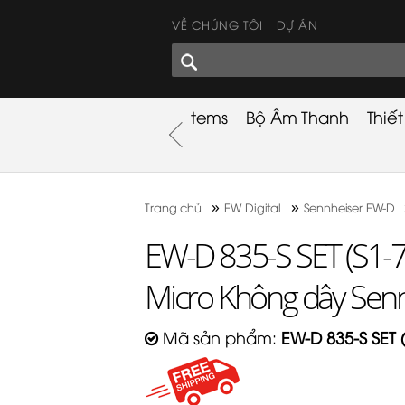
VỀ CHÚNG TÔI
DỰ ÁN
GÓC CHIA SẺ
nh
Khuyến Mãi
Used Items
Bộ Âm Thanh
Thiế
nh
»
»
Trang chủ
EW Digital
Sennheiser EW-D
EW-D 835-S SET (S1-
Micro Không dây Sen
Mã sản phẩm:
EW-D 835-S SET 