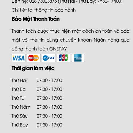
Chi tiết tại
thông tin bảo hành
Bảo Mật Thanh Toán
Thanh toán được thực hiện một cách an toàn và bảo
mật với thẻ tín dụng chuyển khoản Ngân hàng qua
cổng thanh toán ONEPAY.
Thời gian làm việc
Thứ Hai
07:30 - 17:00
Thứ Ba
07:30 - 17:00
Thứ Tư
07:30 - 17:00
Thứ Năm
07:30 - 17:00
Thứ Sáu
07:30 - 17:00
Thứ Bảy
07:30 - 17:00