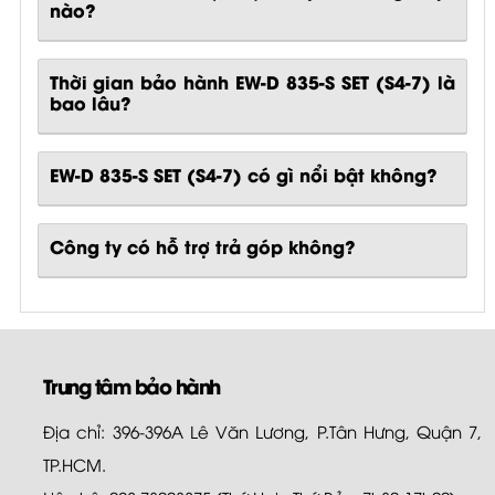
Thời gian bảo hành EW-D 835-S SET (S4-7) là
bao lâu?
EW-D 835-S SET (S4-7)
có gì nổi bật không?
Công ty có hỗ trợ trả góp không?
Trung tâm bảo hành
Địa chỉ: 396-396A Lê Văn Lương, P.Tân Hưng, Quận 7,
TP.HCM.
Liên hệ: 028.73003875 (Thứ Hai - Thứ Bảy: 7h30-17h00)