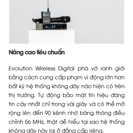
Nâng cao tiêu chuẩn
Evolution Wireless Digital phá vỡ ranh giới
bằng cách cung cấp phạm vi động lớn hơn
bất kỳ hệ thống không dây nào hiện có trên
thị trường. Tự động bảo mật tín hiệu đáng
tin cậy nhất chỉ trong vài giây và có thể mở
rộng lên đến 90 kênh nhờ băng thông điều
chỉnh 56 MHz, thật dễ hiểu tại sao hệ thống
không dây này lại ở đẳng cấp riêng.