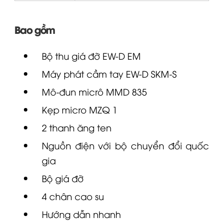
Bao gồm
Bộ thu giá đỡ
EW-D
EM
Máy phát cầm tay EW-D SKM-S
Mô-đun micrô MMD 835
Kẹp
micro
MZQ 1
2 thanh ăng ten
Nguồn điện với bộ chuyển đổi quốc
gia
Bộ giá đỡ
4 chân cao su
Hướng dẫn nhanh
Hướng dẫn an toàn