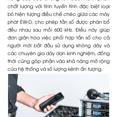
chất lượng với tính tuyến tính đặc biệt loại
bỏ hiện tượng điều chế chéo giữa các máy
phát
EW-D
, cho phép tần số được phân bổ
đều nhau sau mỗi 600 kHz. Điều này giúp
đơn giản hóa việc phối hợp tần số cho cả
người mới bắt đầu sử dụng không dây và
các chuyên gia dày dạn kinh nghiệm, đồng
thời cũng góp phần vào khả năng mở rộng
của hệ thống và số lượng kênh ấn tượng.