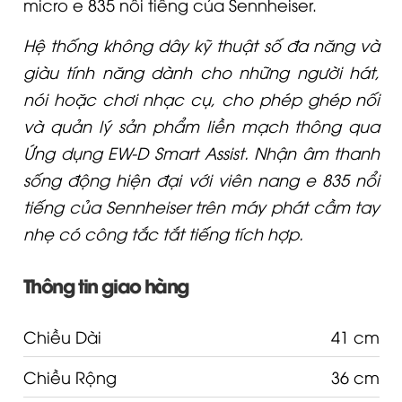
Hệ thống không dây kỹ thuật số đa năng và
giàu tính năng dành cho những người hát,
nói hoặc chơi nhạc cụ, cho phép ghép nối
và quản lý sản phẩm liền mạch thông qua
Ứng dụng EW-D Smart Assist. Nhận âm thanh
sống động hiện đại với viên nang e 835 nổi
tiếng của Sennheiser trên máy phát cầm tay
nhẹ có công tắc tắt tiếng tích hợp.
Thông tin giao hàng
Chiều Dài
41 cm
Chiều Rộng
36 cm
Chiều Cao
8 cm