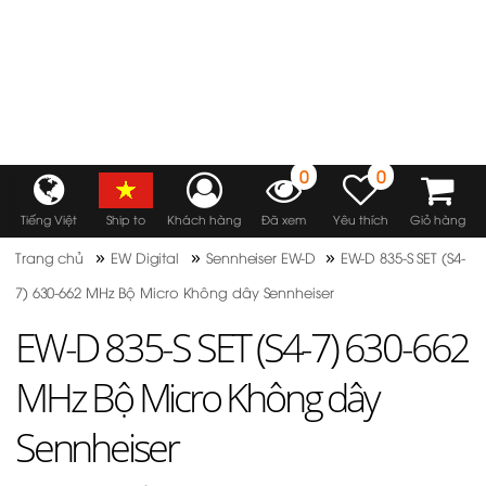
MENU
0
0
Tiếng Việt
Ship to
Khách hàng
Đã xem
Yêu thích
Giỏ hàng
»
»
»
Trang chủ
EW Digital
Sennheiser EW-D
EW-D 835-S SET (S4-
7) 630-662 MHz Bộ Micro Không dây Sennheiser
EW-D 835-S SET (S4-7) 630-662
MHz Bộ Micro Không dây
Sennheiser
Mã sản phẩm:
EW-D 835-S SET (S4-7)