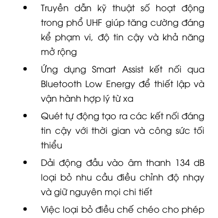
trong phổ UHF giúp tăng cường đáng
kể phạm vi, độ tin cậy và khả năng
mở rộng
Ứng dụng Smart Assist kết nối qua
Bluetooth Low Energy để thiết lập và
vận hành hợp lý từ xa
Quét tự động tạo ra các kết nối đáng
tin cậy với thời gian và công sức tối
thiểu
Dải động đầu vào âm thanh 134 dB
loại bỏ nhu cầu điều chỉnh độ nhạy
và giữ nguyên mọi chi tiết
Việc loại bỏ điều chế chéo cho phép
các kênh được đặt trong lưới điều