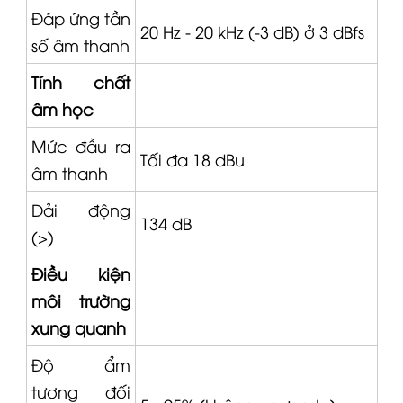
Đáp ứng tần
20 Hz - 20 kHz (-3 dB) ở 3 dBfs
số âm thanh
Tính chất
âm học
Mức đầu ra
Tối đa 18 dBu
âm thanh
Dải động
134 dB
(>)
Điều kiện
môi trường
xung quanh
Độ ẩm
tương đối
5 - 95% (không ngưng tụ)
khi vận