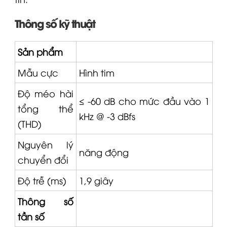
Thông số kỹ thuật
Sản phẩm
Mẫu cực
Hình tim
Độ méo hài
≤ -60 dB cho mức đầu vào 1
tổng thể
kHz @ -3 dBfs
(THD)
Nguyên lý
năng động
chuyển đổi
Độ trễ (ms)
1,9 giây
Thông số
tần số