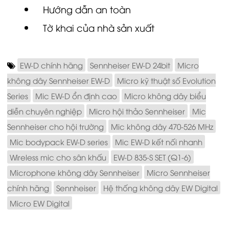
Tờ khai của nhà sản xuất
EW-D chính hãng
Sennheiser EW-D 24bit
Micro
không dây Sennheiser EW-D
Micro kỹ thuật số Evolution
Series
Mic EW-D ổn định cao
Micro không dây biểu
diễn chuyên nghiệp
Micro hội thảo Sennheiser
Mic
Sennheiser cho hội trường
Mic không dây 470-526 MHz
Mic bodypack EW-D series
Mic EW-D kết nối nhanh
Wireless mic cho sân khấu
EW-D 835-S SET (Q1-6)
Microphone không dây Sennheiser
Micro Sennheiser
chính hãng
Sennheiser
Hệ thống không dây EW Digital
Micro EW Digital