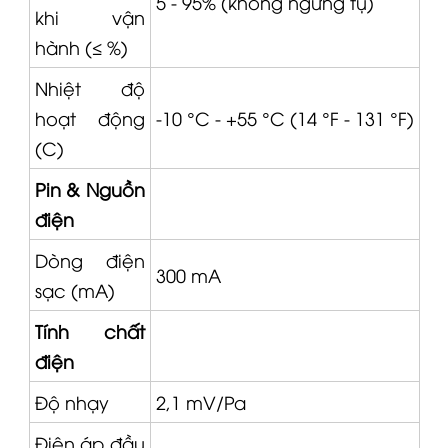
hành (≤ %)
Nhiệt độ
hoạt động
-10 °C - +55 °C (14 °F - 131 °F)
(C)
Pin & Nguồn
điện
Dòng điện
300 mA
sạc (mA)
Tính chất
điện
Độ nhạy
2,1 mV/Pa
Điện áp đầu
11 - 13 V ⎓