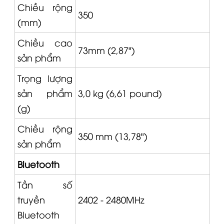
350
(mm)
Chiều cao
73mm (2,87")
sản phẩm
Trọng lượng
sản phẩm
3,0 kg (6,61 pound)
(g)
Chiều rộng
350 mm (13,78")
sản phẩm
Bluetooth
Tần số
truyền
2402 - 2480MHz
Bluetooth