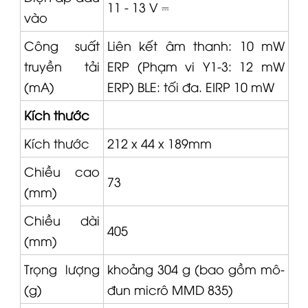
vào
Công suất
Liên kết âm thanh: 10 mW
truyền tải
ERP (Phạm vi Y1-3: 12 mW
(mA)
ERP) BLE: tối đa. EIRP 10 mW
Kích thước
Kích thước
212 x 44 x 189mm
Chiều cao
73
(mm)
Chiều dài
405
(mm)
Trọng lượng
khoảng 304 g (bao gồm mô-
(g)
đun micrô
MMD 835
)
Chiều rộng