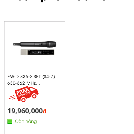
EW-D 835-S SET (S4-7)
630-662 MHz...
19,960,000
₫
Còn hàng