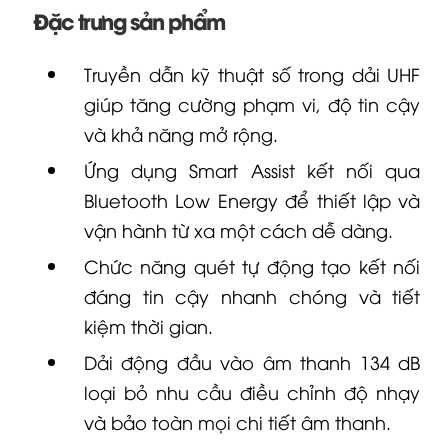
Đặc trưng sản phẩm
Truyền dẫn kỹ thuật số trong dải UHF
giúp tăng cường phạm vi, độ tin cậy
và khả năng mở rộng.
Ứng dụng Smart Assist kết nối qua
Bluetooth Low Energy để thiết lập và
vận hành từ xa một cách dễ dàng.
Chức năng quét tự động tạo kết nối
đáng tin cậy nhanh chóng và tiết
kiệm thời gian.
Dải động đầu vào âm thanh 134 dB
loại bỏ nhu cầu điều chỉnh độ nhạy
và bảo toàn mọi chi tiết âm thanh.