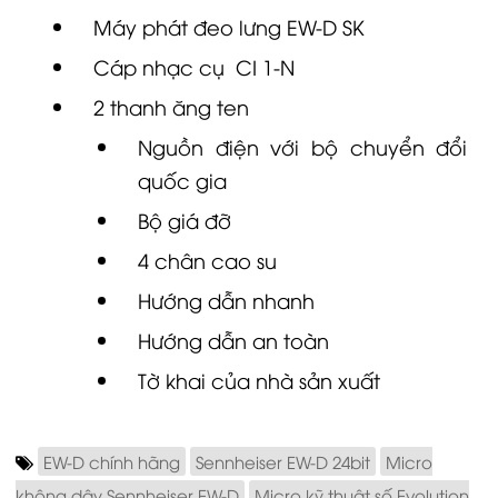
Máy phát đeo lưng
EW-D
SK
Cáp nhạc cụ
CI 1-N
2 thanh ăng ten
Nguồn điện với bộ chuyển đổi
quốc gia
Bộ giá đỡ
4 chân cao su
Hướng dẫn nhanh
Hướng dẫn an toàn
Tờ khai của nhà sản xuất
EW-D chính hãng
Sennheiser EW-D 24bit
Micro
không dây Sennheiser EW-D
Micro kỹ thuật số Evolution