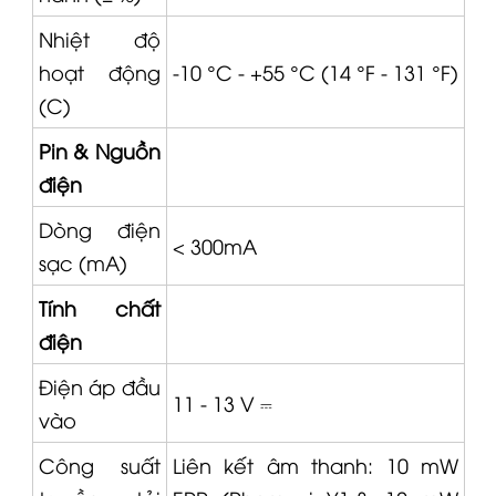
Nhiệt độ
hoạt động
-10 °C - +55 °C (14 °F - 131 °F)
(C)
Pin & Nguồn
điện
Dòng điện
< 300mA
sạc (mA)
Tính chất
điện
Điện áp đầu
11 - 13 V ⎓
vào
Công suất
Liên kết âm thanh: 10 mW