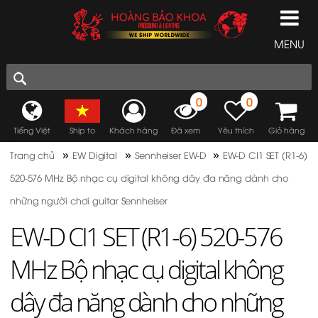
MENU
0
0
Tiếng Việt
Ship to
Khách hàng
Đã xem
Yêu thích
Giỏ hàng
»
»
»
Trang chủ
EW Digital
Sennheiser EW-D
EW-D CI1 SET (R1-6)
520-576 MHz Bộ nhạc cụ digital không dây đa năng dành cho
những người chơi guitar Sennheiser
EW-D CI1 SET (R1-6) 520-576
MHz Bộ nhạc cụ digital không
dây đa năng dành cho những