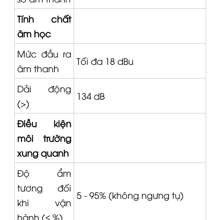
Tính chất
âm học
Mức đầu ra
Tối đa 18 dBu
âm thanh
Dải động
134 dB
(>)
Điều kiện
môi trường
xung quanh
Độ ẩm
tương đối
5 - 95% (không ngưng tụ)
khi vận
hành (≤ %)