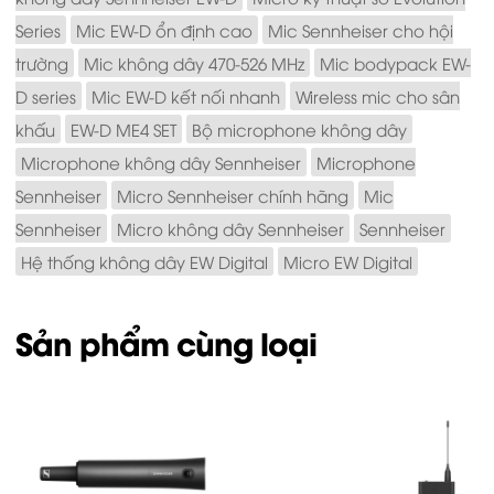
Series
Mic EW-D ổn định cao
Mic Sennheiser cho hội
trường
Mic không dây 470-526 MHz
Mic bodypack EW-
D series
Mic EW-D kết nối nhanh
Wireless mic cho sân
khấu
EW-D ME4 SET
Bộ microphone không dây
Microphone không dây Sennheiser
Microphone
Sennheiser
Micro Sennheiser chính hãng
Mic
Sennheiser
Micro không dây Sennheiser
Sennheiser
Hệ thống không dây EW Digital
Micro EW Digital
Sản phẩm cùng loại