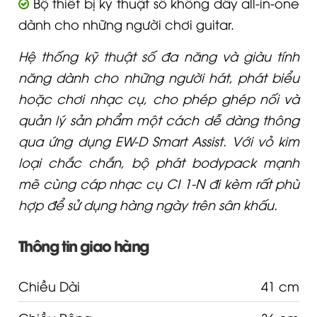
Bộ thiết bị kỹ thuật số không dây all-in-one
dành cho những người chơi guitar.
Hệ thống kỹ thuật số đa năng và giàu tính
năng dành cho những người hát, phát biểu
hoặc chơi nhạc cụ, cho phép ghép nối và
quản lý sản phẩm một cách dễ dàng thông
qua ứng dụng EW-D Smart Assist. Với vỏ kim
loại chắc chắn, bộ phát bodypack mạnh
mẽ cùng cáp nhạc cụ CI 1-N đi kèm rất phù
hợp để sử dụng hàng ngày trên sân khấu.
Thông tin giao hàng
Chiều Dài
41 cm