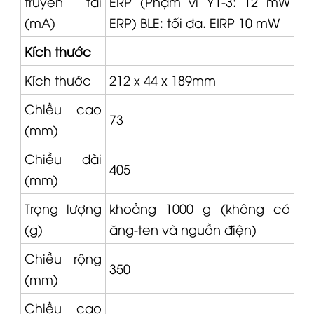
truyền tải
ERP (Phạm vi Y1-3: 12 mW
(mA)
ERP) BLE: tối đa. EIRP 10 mW
Kích thước
Kích thước
212 x 44 x 189mm
Chiều cao
73
(mm)
Chiều dài
405
(mm)
Trọng lượng
khoảng 1000 g (không có
(g)
ăng-ten và nguồn điện)
Chiều rộng
350
(mm)
Chiều cao