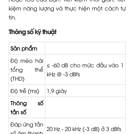
kiệm năng lượng và thực hiện một cách tự
tin.
Thông số kỹ thuật
Sản phẩm
Độ méo hài
≤ -60 dB cho mức đầu vào 1
tổng thể
kHz @ -3 dBfs
(THD)
Độ trễ (ms)
1,9 giây
Thông số
tần số
Đáp ứng tần
20 Hz - 20 kHz (-3 dB) ở 3 dBfs
số âm thanh