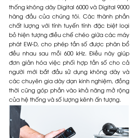
thống không dây
Digital 6000
và Digital 9000
hàng đầu của chúng tôi. Các thành phần
chất lượng với tính tuyến tính đặc biệt loại
bỏ hiện tượng điều chế chéo giữa các máy
phát
EW-D
, cho phép tần số được phân bổ
đều nhau sau mỗi 600 kHz. Điều này giúp
đơn giản hóa việc phối hợp tần số cho cả
người mới bắt đầu sử dụng không dây và
các chuyên gia dày dạn kinh nghiệm, đồng
thời cũng góp phần vào khả năng mở rộng
của hệ thống và số lượng kênh ấn tượng.