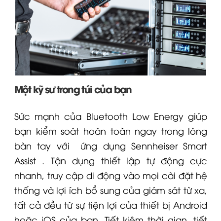
Một kỹ sư trong túi của bạn
Sức mạnh của Bluetooth Low Energy giúp
bạn kiểm soát hoàn toàn ngay trong lòng
bàn tay với
ứng dụng Sennheiser Smart
Assist
. Tận dụng thiết lập tự động cực
nhanh, truy cập di động vào mọi cài đặt hệ
thống và lợi ích bổ sung của giám sát từ xa,
tất cả đều từ sự tiện lợi của thiết bị Android
hoặc iOS của bạn. Tiết kiệm thời gian, tiết