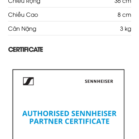
Chiều Rộng
36 cm
Chiều Cao
8 cm
Cân Nặng
3 kg
CERTIFICATE