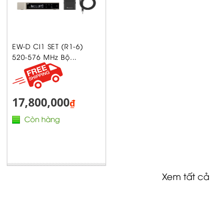
EW-D CI1 SET (R1-6)
520-576 MHz Bộ...
17,800,000
₫
Còn hàng
Xem tất cả