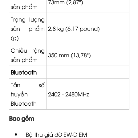
73mm (2,87")
sản phẩm
Trọng lượng
sản phẩm
2,8 kg (6,17 pound)
(g)
Chiều rộng
350 mm (13,78")
sản phẩm
Bluetooth
Tần số
truyền
2402 - 2480MHz
Bluetooth
Bao gồm
Bộ thu giá đỡ
EW-D
EM