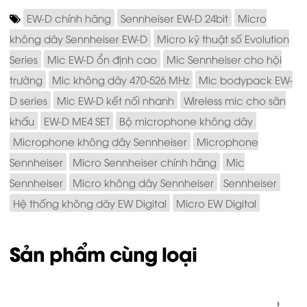
EW-D chính hãng
Sennheiser EW-D 24bit
Micro
không dây Sennheiser EW-D
Micro kỹ thuật số Evolution
Series
Mic EW-D ổn định cao
Mic Sennheiser cho hội
trường
Mic không dây 470-526 MHz
Mic bodypack EW-
D series
Mic EW-D kết nối nhanh
Wireless mic cho sân
khấu
EW-D ME4 SET
Bộ microphone không dây
Microphone không dây Sennheiser
Microphone
Sennheiser
Micro Sennheiser chính hãng
Mic
Sennheiser
Micro không dây Sennheiser
Sennheiser
Hệ thống không dây EW Digital
Micro EW Digital
Sản phẩm cùng loại