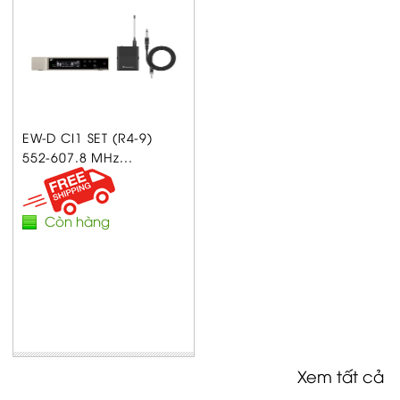
EW-D CI1 SET (R4-9)
552-607.8 MHz...
Còn hàng
Xem tất cả