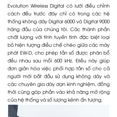
Evolution Wireless Digital có lưới điều chỉnh
cách đều trước đây chỉ có trong các hệ
thống không dây
Digital 6000
và Digital 9000
hàng đầu của chúng tôi. Các thành phần
chất lượng với tính tuyến tính đặc biệt loại
bỏ hiện tượng điều chế chéo giữa các máy
phát
EW-D
, cho phép tần số được phân bổ
đều nhau sau mỗi 600 kHz. Điều này giúp
đơn giản hóa việc phối hợp tần số cho cả
người mới bắt đầu sử dụng không dây và
các chuyên gia dày dạn kinh nghiệm, đồng
thời cũng góp phần vào khả năng mở rộng
của hệ thống và số lượng kênh ấn tượng.