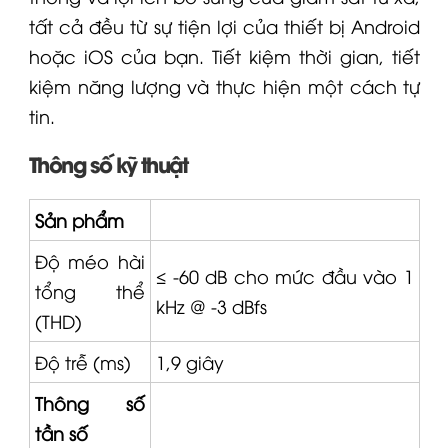
tất cả đều từ sự tiện lợi của thiết bị Android
hoặc iOS của bạn. Tiết kiệm thời gian, tiết
kiệm năng lượng và thực hiện một cách tự
tin.
Thông số kỹ thuật
Sản phẩm
Độ méo hài
≤ -60 dB cho mức đầu vào 1
tổng thể
kHz @ -3 dBfs
(THD)
Độ trễ (ms)
1,9 giây
Thông số
tần số