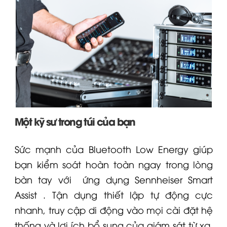
Một kỹ sư trong túi của bạn
Sức mạnh của Bluetooth Low Energy giúp
bạn kiểm soát hoàn toàn ngay trong lòng
bàn tay với
ứng dụng Sennheiser Smart
Assist
. Tận dụng thiết lập tự động cực
nhanh, truy cập di động vào mọi cài đặt hệ
thống và lợi ích bổ sung của giám sát từ xa,