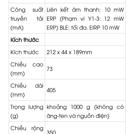
Công suất
Liên kết âm thanh: 10 mW
truyền tải
ERP (Phạm vi Y1-3: 12 mW
(mA)
ERP) BLE: tối đa. EIRP 10 mW
Kích thước
Kích thước
212 x 44 x 189mm
Chiều cao
73
(mm)
Chiều dài
405
(mm)
Trọng lượng
khoảng 1000 g (không có
(g)
ăng-ten và nguồn điện)
Chiều rộng
350