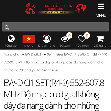
MENU
0
0
Tiếng Việt
Ship to
Khách hàng
Đã xem
Yêu thích
Giỏ hàng
»
»
»
Trang chủ
EW Digital
Sennheiser EW-D
EW-D CI1 SET (R4-9)
552-607.8 MHz Bộ nhạc cụ digital không dây đa năng dành cho
những người chơi guitar Sennheiser
EW-D CI1 SET (R4-9) 552-607.8
MHz Bộ nhạc cụ digital không
dây đa năng dành cho những