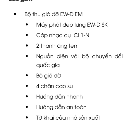
Bộ thu giá đỡ
EW-D
EM
Máy phát đeo lưng
EW-D
SK
Cáp nhạc cụ
CI 1-N
2 thanh ăng ten
Nguồn điện với bộ chuyển đổi
quốc gia
Bộ giá đỡ
4 chân cao su
Hướng dẫn nhanh
Hướng dẫn an toàn
Tờ khai của nhà sản xuất