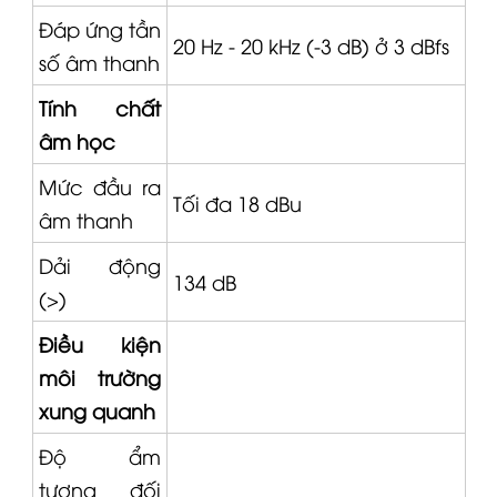
Đáp ứng tần
20 Hz - 20 kHz (-3 dB) ở 3 dBfs
số âm thanh
Tính chất
âm học
Mức đầu ra
Tối đa 18 dBu
âm thanh
Dải động
134 dB
(>)
Điều kiện
môi trường
xung quanh
Độ ẩm
tương đối