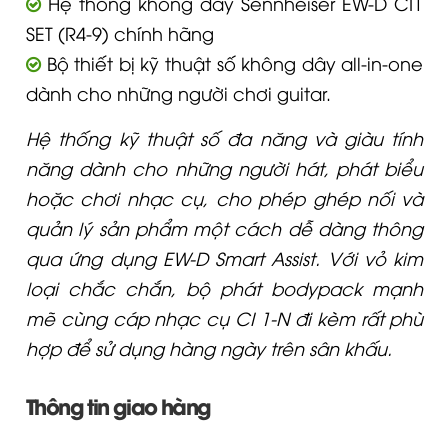
Hệ thống không dây Sennheiser EW-D CI1
SET (R4-9) chính hãng
Bộ thiết bị kỹ thuật số không dây all-in-one
dành cho những người chơi guitar.
Hệ thống kỹ thuật số đa năng và giàu tính
năng dành cho những người hát, phát biểu
hoặc chơi nhạc cụ, cho phép ghép nối và
quản lý sản phẩm một cách dễ dàng thông
qua ứng dụng EW-D Smart Assist. Với vỏ kim
loại chắc chắn, bộ phát bodypack mạnh
mẽ cùng cáp nhạc cụ CI 1-N đi kèm rất phù
hợp để sử dụng hàng ngày trên sân khấu.
Thông tin giao hàng