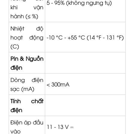
5 - 95% (không ngưng tụ)
khi vận
hành (≤ %)
Nhiệt độ
hoạt động
-10 °C - +55 °C (14 °F - 131 °F)
(C)
Pin & Nguồn
điện
Dòng điện
< 300mA
sạc (mA)
Tính chất
điện
Điện áp đầu
11 - 13 V ⎓
vào