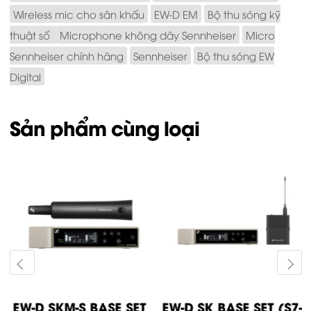
Wireless mic cho sân khấu
EW-D EM
Bộ thu sóng kỹ
thuật số
Microphone không dây Sennheiser
Micro
Sennheiser chính hãng
Sennheiser
Bộ thu sóng EW
Digital
Sản phẩm cùng loại
EW-D SKM-S BASE SET
EW-D SK BASE SET (S7-