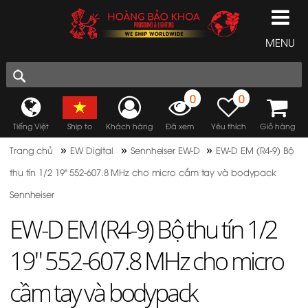
MENU
0
0
Tiếng Việt
Ship to
Khách hàng
Đã xem
Yêu thích
Giỏ hàng
»
»
»
Trang chủ
EW Digital
Sennheiser EW-D
EW-D EM (R4-9) Bộ
thu tín 1/2 19" 552-607.8 MHz cho micro cầm tay và bodypack
Sennheiser
EW-D EM (R4-9) Bộ thu tín 1/2
19" 552-607.8 MHz cho micro
cầm tay và bodypack