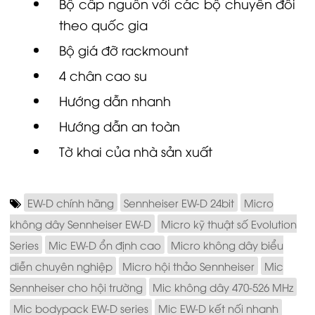
Bộ cấp nguồn với các bộ chuyển đổi
theo quốc gia
Bộ giá đỡ rackmount
4 chân cao su
Hướng dẫn nhanh
Hướng dẫn an toàn
Tờ khai của nhà sản xuất
EW-D chính hãng
Sennheiser EW-D 24bit
Micro
không dây Sennheiser EW-D
Micro kỹ thuật số Evolution
Series
Mic EW-D ổn định cao
Micro không dây biểu
diễn chuyên nghiệp
Micro hội thảo Sennheiser
Mic
Sennheiser cho hội trường
Mic không dây 470-526 MHz
Mic bodypack EW-D series
Mic EW-D kết nối nhanh