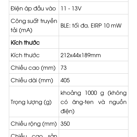
Điện áp đầu vào
11 - 13V
Công suất truyền
BLE: tối đa. EIRP 10 mW
tải (mA)
Kích thước
Kích thước
212x44x189mm
Chiều cao (mm)
73
Chiều dài (mm)
405
khoảng 1000 g (không
Trọng lượng (g)
có ăng-ten và nguồn
điện)
Chiều rộng (mm)
350
Chiều cao sản