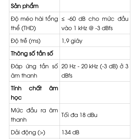
Sản phẩm
Độ méo hài tổng
≤ -60 dB cho mức đầu
thể (THD)
vào 1 kHz @ -3 dBfs
Độ trễ (ms)
1,9 giây
Thông số tần số
Đáp ứng tần số
20 Hz - 20 kHz (-3 dB) ở 3
âm thanh
dBfs
Tính chất âm
học
Mức đầu ra âm
Tối đa 18 dBu
thanh
Dải động (>)
134 dB