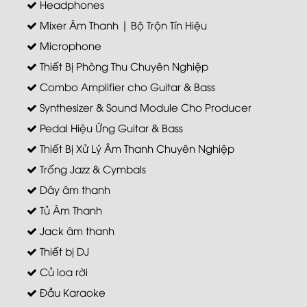
Headphones
Mixer Âm Thanh | Bộ Trộn Tín Hiệu
Microphone
Thiết Bị Phòng Thu Chuyên Nghiệp
Combo Amplifier cho Guitar & Bass
Synthesizer & Sound Module Cho Producer
Pedal Hiệu Ứng Guitar & Bass
Thiết Bị Xử Lý Âm Thanh Chuyên Nghiệp
Trống Jazz & Cymbals
Dây âm thanh
Tủ Âm Thanh
Jack âm thanh
Thiết bị DJ
Củ loa rời
Đầu Karaoke