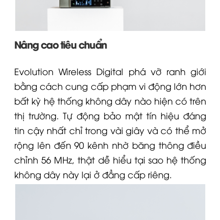
Nâng cao tiêu chuẩn
Evolution Wireless Digital phá vỡ ranh giới
bằng cách cung cấp phạm vi động lớn hơn
bất kỳ hệ thống không dây nào hiện có trên
thị trường. Tự động bảo mật tín hiệu đáng
tin cậy nhất chỉ trong vài giây và có thể mở
rộng lên đến 90 kênh nhờ băng thông điều
chỉnh 56 MHz, thật dễ hiểu tại sao hệ thống
không dây này lại ở đẳng cấp riêng.