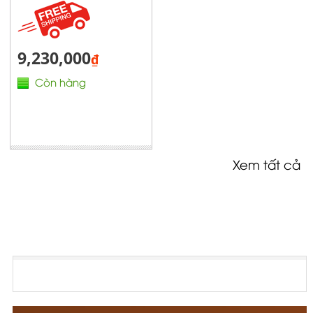
9,230,000
₫
Còn hàng
Xem tất cả