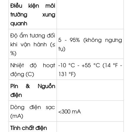
Điều kiện môi
trường xung
quanh
Độ ẩm tương đối
5 - 95% (không ngưng
khi vận hành (≤
tụ)
%)
Nhiệt độ hoạt
-10 °C - +55 °C (14 °F -
động (C)
131 °F)
Pin & Nguồn
điện
Dòng điện sạc
<300 mA
(mA)
Tính chất điện