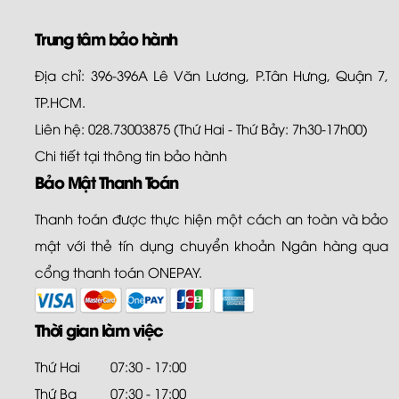
Trung tâm bảo hành
Địa chỉ: 396-396A Lê Văn Lương, P.Tân Hưng, Quận 7,
TP.HCM.
Liên hệ: 028.73003875 (Thứ Hai - Thứ Bảy: 7h30-17h00)
Chi tiết tại
thông tin bảo hành
Bảo Mật Thanh Toán
Thanh toán được thực hiện một cách an toàn và bảo
mật với thẻ tín dụng chuyển khoản Ngân hàng qua
cổng thanh toán ONEPAY.
Thời gian làm việc
Thứ Hai
07:30 - 17:00
Thứ Ba
07:30 - 17:00