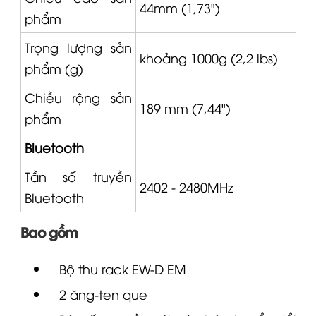
44mm (1,73")
phẩm
Trọng lượng sản
khoảng 1000g (2,2 lbs)
phẩm (g)
Chiều rộng sản
189 mm (7,44")
phẩm
Bluetooth
Tần số truyền
2402 - 2480MHz
Bluetooth
Bao gồm
Bộ thu rack
EW-D
EM
2 ăng-ten que