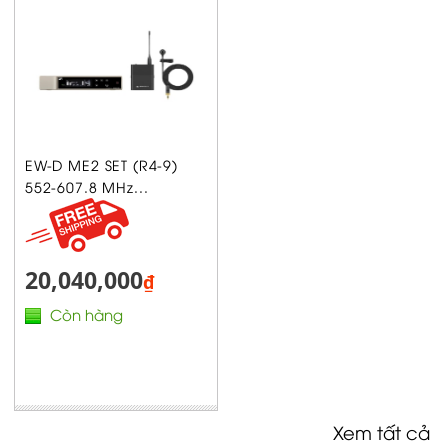
EW-D ME2 SET (R4-9)
552-607.8 MHz...
20,040,000
₫
Còn hàng
Xem tất cả