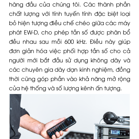
hàng đầu của chúng tôi. Các thành phần
chất lượng với tính tuyến tính đặc biệt loại
bỏ hiện tượng điều chế chéo giữa các máy
phát
EW-D
, cho phép tần số được phân bổ
đều nhau sau mỗi 600 kHz. Điều này giúp
đơn giản hóa việc phối hợp tần số cho cả
người mới bắt đầu sử dụng không dây và
các chuyên gia dày dạn kinh nghiệm, đồng
thời cũng góp phần vào khả năng mở rộng
của hệ thống và số lượng kênh ấn tượng.