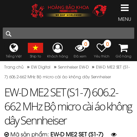
MENU
0
0
Tiếng Việt
Ship to
Khách hàng
Đã xem
Yêu thích
Giỏ hàng
»
»
»
Trang chủ
EW Digital
Sennheiser EW-D
EW-D ME2 SET (S1-
7) 606.2-662 MHz Bộ micro cài áo không dây Sennheiser
EW-D ME2 SET (S1-7) 606.2-
662 MHz Bộ micro cài áo không
dây Sennheiser
Mã sản phẩm:
EW-D ME2 SET (S1-7)