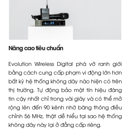
Nâng cao tiêu chuẩn
Evolution Wireless Digital phá vỡ ranh giới
bằng cách cung cấp phạm vi động lớn hơn
bất kỳ hệ thống không dây nào hiện có trên
thị trường. Tự động bảo mật tín hiệu đáng
tin cậy nhất chỉ trong vài giây và có thể mở
rộng lên đến 90 kênh nhờ băng thông điều
chỉnh 56 MHz, thật dễ hiểu tại sao hệ thống
không dây này lại ở đẳng cấp riêng.