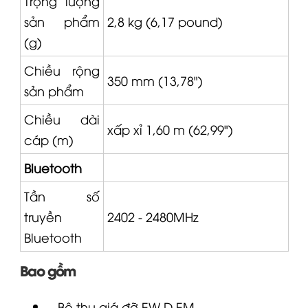
Trọng lượng
sản phẩm
2,8 kg (6,17 pound)
(g)
Chiều rộng
350 mm (13,78")
sản phẩm
Chiều dài
xấp xỉ 1,60 m (62,99")
cáp (m)
Bluetooth
Tần số
truyền
2402 - 2480MHz
Bluetooth
Bao gồm
Bộ thu giá đỡ
EW-D
EM