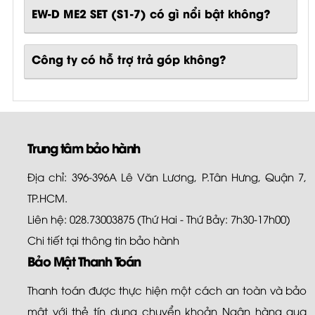
EW-D ME2 SET (S1-7)
có gì nổi bật không?
Công ty có hỗ trợ trả góp không?
Trung tâm bảo hành
Địa chỉ: 396-396A Lê Văn Lương, P.Tân Hưng, Quận 7,
TP.HCM.
Liên hệ: 028.73003875 (Thứ Hai - Thứ Bảy: 7h30-17h00)
Chi tiết tại
thông tin bảo hành
Bảo Mật Thanh Toán
Thanh toán được thực hiện một cách an toàn và bảo
mật với thẻ tín dụng chuyển khoản Ngân hàng qua