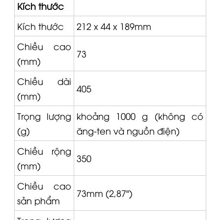
Kích thước
Kích thước
212 x 44 x 189mm
Chiều cao
73
(mm)
Chiều dài
405
(mm)
Trọng lượng
khoảng 1000 g (không có
(g)
ăng-ten và nguồn điện)
Chiều rộng
350
(mm)
Chiều cao
73mm (2,87")
sản phẩm