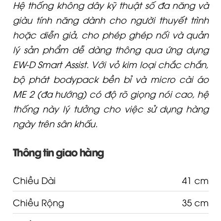
Hệ thống không dây kỹ thuật số đa năng và
giàu tính năng dành cho người thuyết trình
hoặc diễn giả, cho phép ghép nối và quản
lý sản phẩm dễ dàng thông qua ứng dụng
EW-D Smart Assist. Với vỏ kim loại chắc chắn,
bộ phát bodypack bền bỉ và micro cài áo
ME 2 (đa hướng) có độ rõ giọng nói cao, hệ
thống này lý tưởng cho việc sử dụng hàng
ngày trên sân khấu.
Thông tin giao hàng
Chiều Dài
41 cm
Chiều Rộng
35 cm