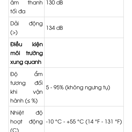
âm thanh
130 dB
tối đa
Dải động
134 dB
(>)
Điều kiện
môi trường
xung quanh
Độ ẩm
tương đối
5 - 95% (không ngưng tụ)
khi vận
hành (≤ %)
Nhiệt độ
hoạt động
-10 °C - +55 °C (14 °F - 131 °F)
(C)