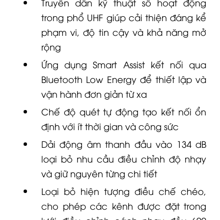
Truyền dẫn kỹ thuật số hoạt động
trong phổ UHF giúp cải thiện đáng kể
phạm vi, độ tin cậy và khả năng mở
rộng
Ứng dụng Smart Assist kết nối qua
Bluetooth Low Energy để thiết lập và
vận hành đơn giản từ xa
Chế độ quét tự động tạo kết nối ổn
định với ít thời gian và công sức
Dải động âm thanh đầu vào 134 dB
loại bỏ nhu cầu điều chỉnh độ nhạy
và giữ nguyên từng chi tiết
Loại bỏ hiện tượng điều chế chéo,
cho phép các kênh được đặt trong