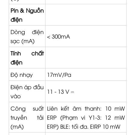
Pin & Nguồn
điện
Dòng điện
< 300mA
sạc (mA)
Tính chất
điện
Độ nhạy
17mV/Pa
Điện áp đầu
11 - 13 V ⎓
vào
Công suất
Liên kết âm thanh: 10 mW
truyền tải
ERP (Phạm vi Y1-3: 12 mW
(mA)
ERP) BLE: tối đa. EIRP 10 mW