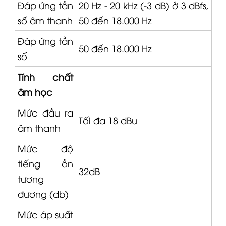
Đáp ứng tần
20 Hz - 20 kHz (-3 dB) ở 3 dBfs,
số âm thanh
50 đến 18.000 Hz
Đáp ứng tần
50 đến 18.000 Hz
số
Tính chất
âm học
Mức đầu ra
Tối đa 18 dBu
âm thanh
Mức độ
tiếng ồn
32dB
tương
đương (db)
Mức áp suất