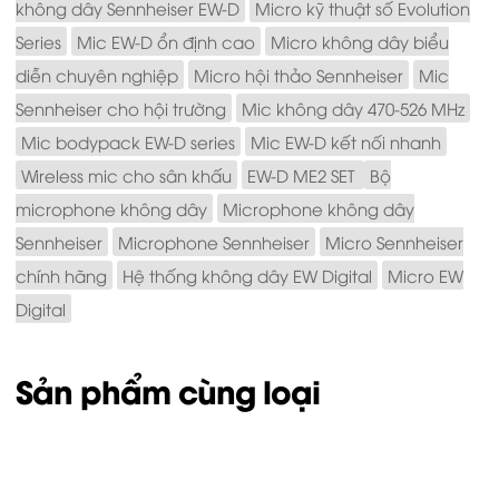
không dây Sennheiser EW-D
Micro kỹ thuật số Evolution
Series
Mic EW-D ổn định cao
Micro không dây biểu
diễn chuyên nghiệp
Micro hội thảo Sennheiser
Mic
Sennheiser cho hội trường
Mic không dây 470-526 MHz
Mic bodypack EW-D series
Mic EW-D kết nối nhanh
Wireless mic cho sân khấu
EW-D ME2 SET
Bộ
microphone không dây
Microphone không dây
Sennheiser
Microphone Sennheiser
Micro Sennheiser
chính hãng
Hệ thống không dây EW Digital
Micro EW
Digital
Sản phẩm cùng loại