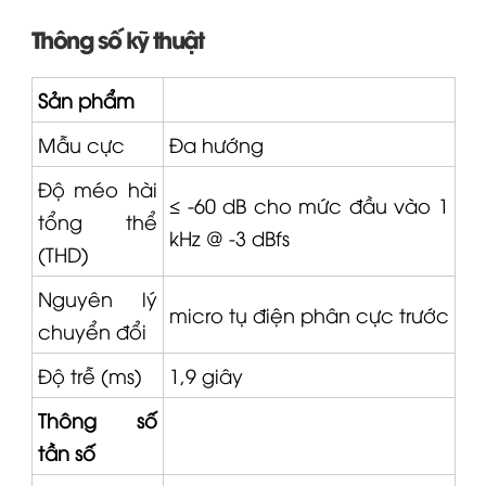
Thông số kỹ thuật
Sản phẩm
Mẫu cực
Đa hướng
Độ méo hài
≤ -60 dB cho mức đầu vào 1
tổng thể
kHz @ -3 dBfs
(THD)
Nguyên lý
micro
tụ điện phân cực trước
chuyển đổi
Độ trễ (ms)
1,9 giây
Thông số
tần số