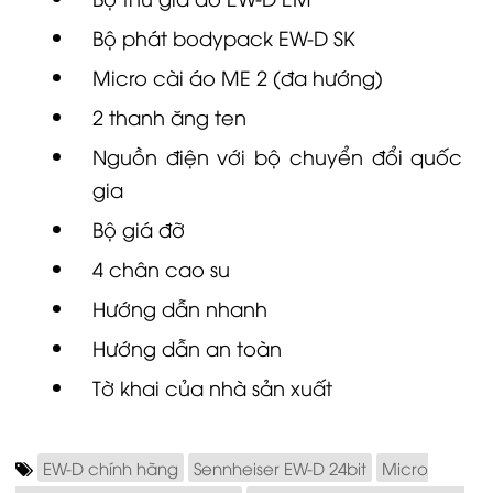
Bộ phát bodypack EW-D SK
Micro cài áo
ME 2
(đa hướng)
2 thanh ăng ten
Nguồn điện với bộ chuyển đổi quốc
gia
Bộ giá đỡ
4 chân cao su
Hướng dẫn nhanh
Hướng dẫn an toàn
Tờ khai của nhà sản xuất
EW-D chính hãng
Sennheiser EW-D 24bit
Micro