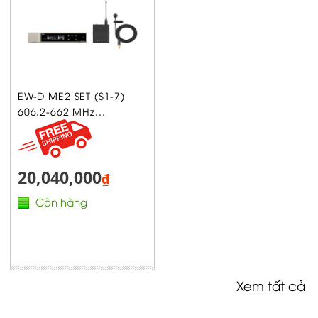
EW-D ME2 SET (S1-7)
606.2-662 MHz...
20,040,000
₫
Còn hàng
Xem tất cả