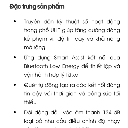
Đặc trưng sản phẩm
Truyền dẫn kỹ thuật số hoạt động
trong phổ UHF giúp tăng cường đáng
kể phạm vi, độ tin cậy và khả năng
mở rộng
Ứng dụng Smart Assist kết nối qua
Bluetooth Low Energy để thiết lập và
vận hành hợp lý từ xa
Quét tự động tạo ra các kết nối đáng
tin cậy với thời gian và công sức tối
thiểu
Dải động đầu vào âm thanh 134 dB
loại bỏ nhu cầu điều chỉnh độ nhạy