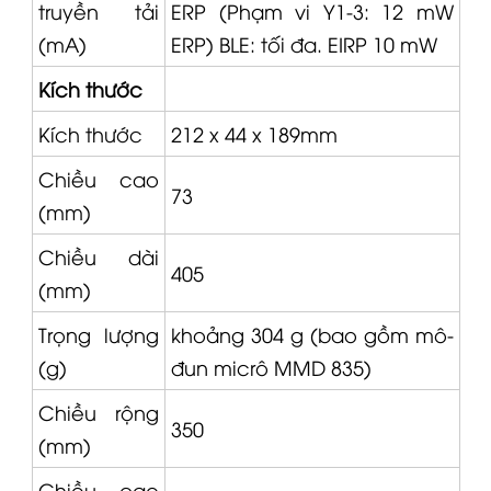
truyền tải
ERP (Phạm vi Y1-3: 12 mW
(mA)
ERP) BLE: tối đa. EIRP 10 mW
Kích thước
Kích thước
212 x 44 x 189mm
Chiều cao
73
(mm)
Chiều dài
405
(mm)
Trọng lượng
khoảng 304 g (bao gồm mô-
(g)
đun micrô
MMD 835
)
Chiều rộng
350
(mm)
Chiều cao