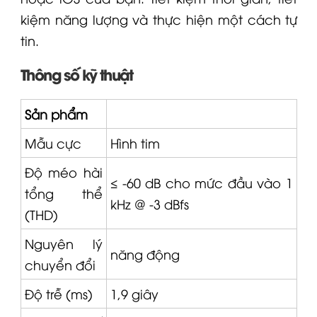
kiệm năng lượng và thực hiện một cách tự
tin.
Thông số kỹ thuật
Sản phẩm
Mẫu cực
Hình tim
Độ méo hài
≤ -60 dB cho mức đầu vào 1
tổng thể
kHz @ -3 dBfs
(THD)
Nguyên lý
năng động
chuyển đổi
Độ trễ (ms)
1,9 giây