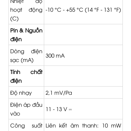
Nhiệt độ
hoạt động
-10 °C - +55 °C (14 °F - 131 °F)
(C)
Pin & Nguồn
điện
Dòng điện
300 mA
sạc (mA)
Tính chất
điện
Độ nhạy
2,1 mV/Pa
Điện áp đầu
11 - 13 V ⎓
vào
Công suất
Liên kết âm thanh: 10 mW