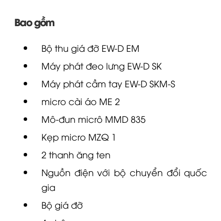
Bao gồm
Bộ thu giá đỡ
EW-D
EM
Máy phát đeo lưng EW-D SK
Máy phát cầm tay EW-D SKM-S
micro
cài áo
ME 2
Mô-đun micrô MMD 835
Kẹp micro MZQ 1
2 thanh ăng ten
Nguồn điện với bộ chuyển đổi quốc
gia
Bộ giá đỡ