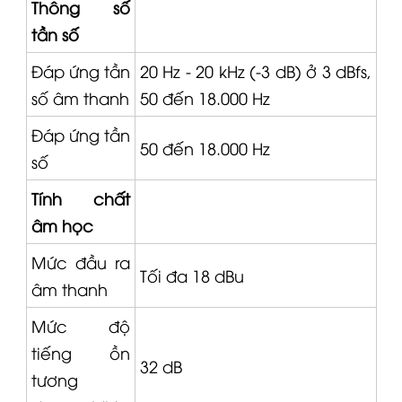
Thông số
tần số
Đáp ứng tần
20 Hz - 20 kHz (-3 dB) ở 3 dBfs,
số âm thanh
50 đến 18.000 Hz
Đáp ứng tần
50 đến 18.000 Hz
số
Tính chất
âm học
Mức đầu ra
Tối đa 18 dBu
âm thanh
Mức độ
tiếng ồn
32 dB
tương