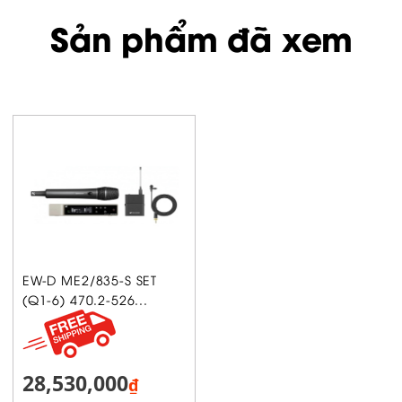
Sản phẩm đã xem
EW-D ME2/835-S SET
(Q1-6) 470.2-526...
28,530,000
₫