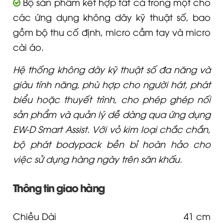
Bộ sản phẩm kết hợp tất cả trong một cho
các ứng dụng không dây kỹ thuật số, bao
gồm bộ thu cố định, micro cầm tay và micro
cài áo.
Hệ thống không dây kỹ thuật số đa năng và
giàu tính năng, phù hợp cho người hát, phát
biểu hoặc thuyết trình, cho phép ghép nối
sản phẩm và quản lý dễ dàng qua ứng dụng
EW-D Smart Assist. Với vỏ kim loại chắc chắn,
bộ phát bodypack bền bỉ hoàn hảo cho
việc sử dụng hàng ngày trên sân khấu.
Thông tin giao hàng
Chiều Dài
41 cm