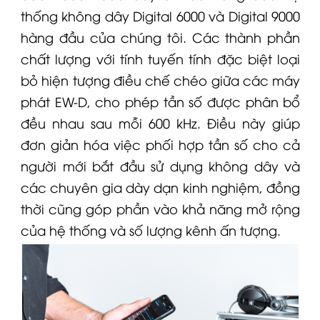
thống không dây
Digital 6000
và Digital 9000
hàng đầu của chúng tôi. Các thành phần
chất lượng với tính tuyến tính đặc biệt loại
bỏ hiện tượng điều chế chéo giữa các máy
phát
EW-D
, cho phép tần số được phân bổ
đều nhau sau mỗi 600 kHz. Điều này giúp
đơn giản hóa việc phối hợp tần số cho cả
người mới bắt đầu sử dụng không dây và
các chuyên gia dày dạn kinh nghiệm, đồng
thời cũng góp phần vào khả năng mở rộng
của hệ thống và số lượng kênh ấn tượng.