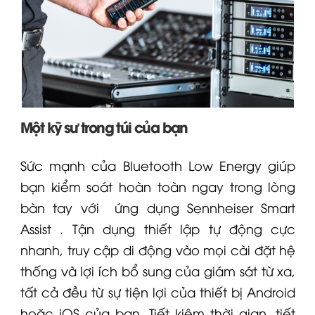
Một kỹ sư trong túi của bạn
Sức mạnh của Bluetooth Low Energy giúp
bạn kiểm soát hoàn toàn ngay trong lòng
bàn tay với
ứng dụng Sennheiser Smart
Assist
. Tận dụng thiết lập tự động cực
nhanh, truy cập di động vào mọi cài đặt hệ
thống và lợi ích bổ sung của giám sát từ xa,
tất cả đều từ sự tiện lợi của thiết bị Android
hoặc iOS của bạn. Tiết kiệm thời gian, tiết