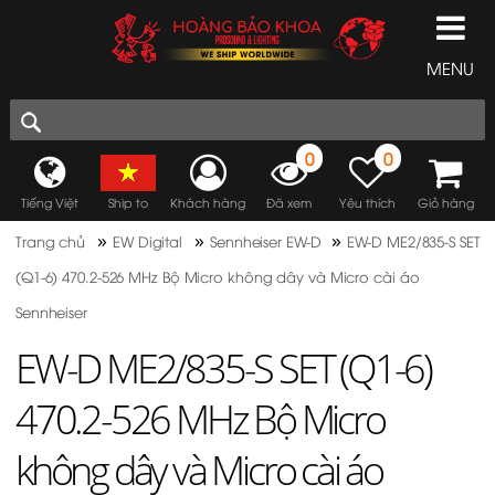
MENU
0
0
Tiếng Việt
Ship to
Khách hàng
Đã xem
Yêu thích
Giỏ hàng
»
»
»
Trang chủ
EW Digital
Sennheiser EW-D
EW-D ME2/835-S SET
(Q1-6) 470.2-526 MHz Bộ Micro không dây và Micro cài áo
Sennheiser
EW-D ME2/835-S SET (Q1-6)
470.2-526 MHz Bộ Micro
không dây và Micro cài áo