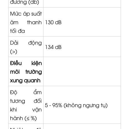
đương (db)
Mức áp suất
âm thanh
130 dB
tối đa
Dải động
134 dB
(>)
Điều kiện
môi trường
xung quanh
Độ ẩm
tương đối
5 - 95% (không ngưng tụ)
khi vận
hành (≤ %)