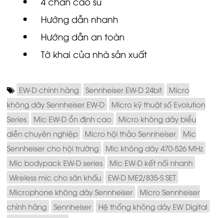
4 chân cao su
Hướng dẫn nhanh
Hướng dẫn an toàn
Tờ khai của nhà sản xuất
EW-D chính hãng
Sennheiser EW-D 24bit
Micro
không dây Sennheiser EW-D
Micro kỹ thuật số Evolution
Series
Mic EW-D ổn định cao
Micro không dây biểu
diễn chuyên nghiệp
Micro hội thảo Sennheiser
Mic
Sennheiser cho hội trường
Mic không dây 470-526 MHz
Mic bodypack EW-D series
Mic EW-D kết nối nhanh
Wireless mic cho sân khấu
EW-D ME2/835-S SET
Microphone không dây Sennheiser
Micro Sennheiser
chính hãng
Sennheiser
Hệ thống không dây EW Digital