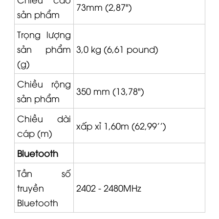
73mm (2,87")
sản phẩm
Trọng lượng
sản phẩm
3,0 kg (6,61 pound)
(g)
Chiều rộng
350 mm (13,78")
sản phẩm
Chiều dài
xấp xỉ 1,60m (62,99'')
cáp (m)
Bluetooth
Tần số
truyền
2402 - 2480MHz
Bluetooth