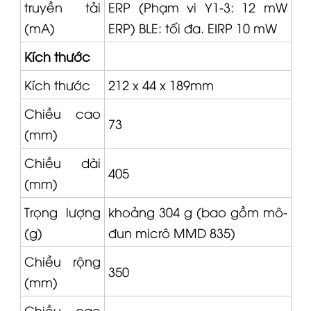
truyền tải
ERP (Phạm vi Y1-3: 12 mW
(mA)
ERP) BLE: tối đa. EIRP 10 mW
Kích thước
Kích thước
212 x 44 x 189mm
Chiều cao
73
(mm)
Chiều dài
405
(mm)
Trọng lượng
khoảng 304 g (bao gồm mô-
(g)
đun micrô
MMD 835
)
Chiều rộng
350
(mm)
Chiều cao