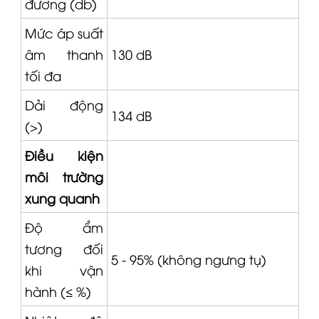
đương (db)
Mức áp suất
âm thanh
130 dB
tối đa
Dải động
134 dB
(>)
Điều kiện
môi trường
xung quanh
Độ ẩm
tương đối
5 - 95% (không ngưng tụ)
khi vận
hành (≤ %)