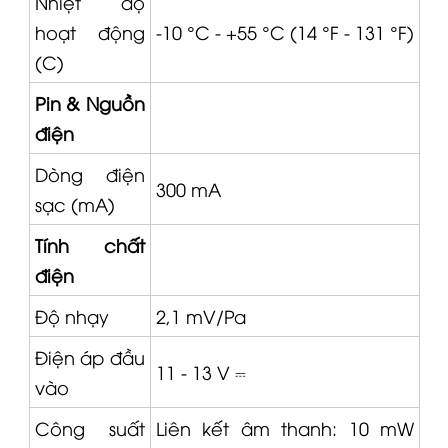
Nhiệt độ
hoạt động
-10 °C - +55 °C (14 °F - 131 °F)
(C)
Pin & Nguồn
điện
Dòng điện
300 mA
sạc (mA)
Tính chất
điện
Độ nhạy
2,1 mV/Pa
Điện áp đầu
11 - 13 V ⎓
vào
Công suất
Liên kết âm thanh: 10 mW