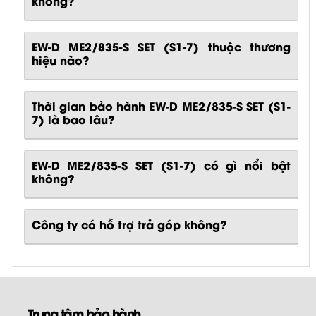
không?
EW-D ME2/835-S SET (S1-7) thuộc thương
hiệu nào?
Thời gian bảo hành EW-D ME2/835-S SET (S1-
7) là bao lâu?
EW-D ME2/835-S SET (S1-7)
có gì nổi bật
không?
Công ty có hỗ trợ trả góp không?
Trung tâm bảo hành