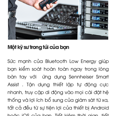
Một kỹ sư trong túi của bạn
Sức mạnh của Bluetooth Low Energy giúp
bạn kiểm soát hoàn toàn ngay trong lòng
bàn tay với
ứng dụng Sennheiser Smart
Assist
. Tận dụng thiết lập tự động cực
nhanh, truy cập di động vào mọi cài đặt hệ
thống và lợi ích bổ sung của giám sát từ xa,
tất cả đều từ sự tiện lợi của thiết bị Android
hoặc iOS của bạn. Tiết kiệm thời gian, tiết