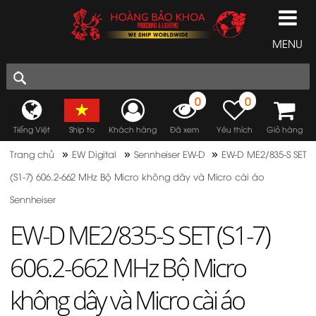
MENU
0
0
Tiếng Việt
Ship to
Khách hàng
Đã xem
Yêu thích
Giỏ hàng
»
»
»
Trang chủ
EW Digital
Sennheiser EW-D
EW-D ME2/835-S SET
(S1-7) 606.2-662 MHz Bộ Micro không dây và Micro cài áo
Sennheiser
EW-D ME2/835-S SET (S1-7)
606.2-662 MHz Bộ Micro
không dây và Micro cài áo