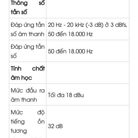
Thông số
tần số
Đáp ứng tần
20 Hz - 20 kHz (-3 dB) ở 3 dBfs,
số âm thanh
50 đến 18.000 Hz
Đáp ứng tần
50 đến 18.000 Hz
số
Tính chất
âm học
Mức đầu ra
Tối đa 18 dBu
âm thanh
Mức độ
tiếng ồn
32 dB
tương