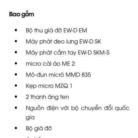
Bao gồm
Bộ thu giá đỡ
EW-D
EM
Máy phát đeo lưng
EW-D
SK
Máy phát cầm tay
EW-D
SKM-S
micro
cài áo
ME 2
Mô-đun micrô
MMD 835
Kẹp
micro
MZQ 1
2 thanh ăng ten
Nguồn điện với bộ chuyển đổi quốc
gia
Bộ giá đỡ