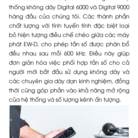
thống không dây
Digital 6000
và Digital 9000
hàng đầu của chúng tôi. Các thành phần
chất lượng với tính tuyến tính đặc biệt loại
bỏ hiện tượng điều chế chéo giữa các máy
phát
EW-D
, cho phép tần số được phân bổ
đều nhau sau mỗi 600 kHz. Điều này giúp
đơn giản hóa việc phối hợp tần số cho cả
người mới bắt đầu sử dụng không dây và
các chuyên gia dày dạn kinh nghiệm, đồng
thời cũng góp phần vào khả năng mở rộng
của hệ thống và số lượng kênh ấn tượng.