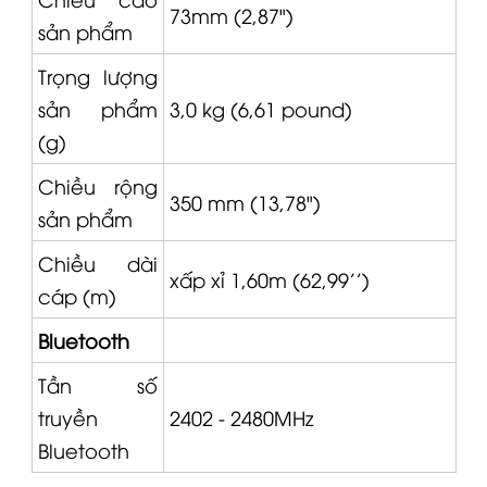
73mm (2,87")
sản phẩm
Trọng lượng
sản phẩm
3,0 kg (6,61 pound)
(g)
Chiều rộng
350 mm (13,78")
sản phẩm
Chiều dài
xấp xỉ 1,60m (62,99'')
cáp (m)
Bluetooth
Tần số
truyền
2402 - 2480MHz
Bluetooth