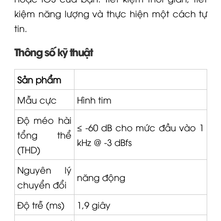
kiệm năng lượng và thực hiện một cách tự
tin.
Thông số kỹ thuật
Sản phẩm
Mẫu cực
Hình tim
Độ méo hài
≤ -60 dB cho mức đầu vào 1
tổng thể
kHz @ -3 dBfs
(THD)
Nguyên lý
năng động
chuyển đổi
Độ trễ (ms)
1,9 giây