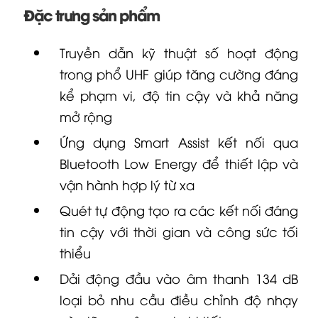
Đặc trưng sản phẩm
Truyền dẫn kỹ thuật số hoạt động
trong phổ UHF giúp tăng cường đáng
kể phạm vi, độ tin cậy và khả năng
mở rộng
Ứng dụng Smart Assist kết nối qua
Bluetooth Low Energy để thiết lập và
vận hành hợp lý từ xa
Quét tự động tạo ra các kết nối đáng
tin cậy với thời gian và công sức tối
thiểu
Dải động đầu vào âm thanh 134 dB
loại bỏ nhu cầu điều chỉnh độ nhạy