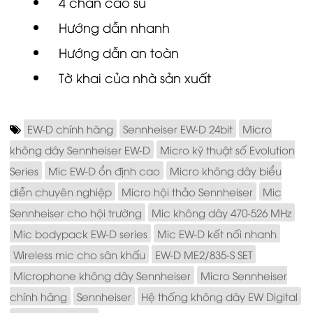
4 chân cao su
Hướng dẫn nhanh
Hướng dẫn an toàn
Tờ khai của nhà sản xuất
EW-D chính hãng
Sennheiser EW-D 24bit
Micro
không dây Sennheiser EW-D
Micro kỹ thuật số Evolution
Series
Mic EW-D ổn định cao
Micro không dây biểu
diễn chuyên nghiệp
Micro hội thảo Sennheiser
Mic
Sennheiser cho hội trường
Mic không dây 470-526 MHz
Mic bodypack EW-D series
Mic EW-D kết nối nhanh
Wireless mic cho sân khấu
EW-D ME2/835-S SET
Microphone không dây Sennheiser
Micro Sennheiser
chính hãng
Sennheiser
Hệ thống không dây EW Digital