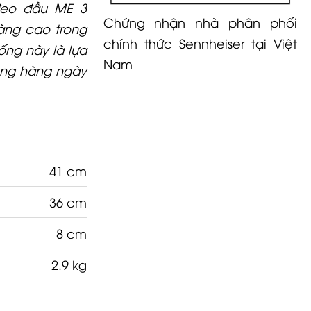
đeo đầu ME 3
Chứng nhận nhà phân phối
ràng cao trong
chính thức Sennheiser tại Việt
hống này là lựa
Nam
ụng hàng ngày
41 cm
36 cm
8 cm
2.9 kg