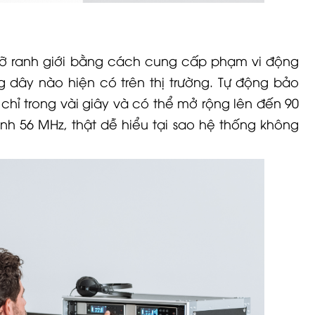
á vỡ ranh giới bằng cách cung cấp phạm vi động
g dây nào hiện có trên thị trường. Tự động bảo
 chỉ trong vài giây và có thể mở rộng lên đến 90
nh 56 MHz, thật dễ hiểu tại sao hệ thống không