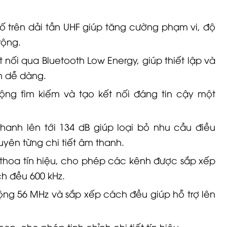
 số trên dải tần UHF giúp tăng cường phạm vi, độ
rộng.
t nối qua Bluetooth Low Energy, giúp thiết lập và
h dễ dàng.
ng tìm kiếm và tạo kết nối đáng tin cậy một
anh lên tới 134 dB giúp loại bỏ nhu cầu điều
yên từng chi tiết âm thanh.
 thoa tín hiệu, cho phép các kênh được sắp xếp
ch đều 600 kHz.
ộng 56 MHz và sắp xếp cách đều giúp hỗ trợ lên
họn, cho phép tinh chỉnh chi tiết tín hiệu.