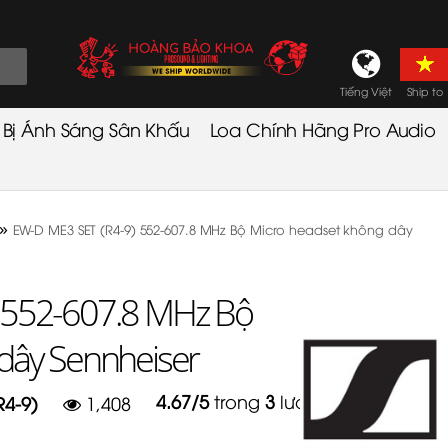
Tiếng Việt
Ship to
t Bị Ánh Sáng Sân Khấu
Loa Chính Hãng Pro Audio
»
EW-D ME3 SET (R4-9) 552-607.8 MHz Bộ Micro headset không dây
 552-607.8 MHz Bộ
dây Sennheiser
4.67
/
5
trong
3
lượt
R4-9)
1,408