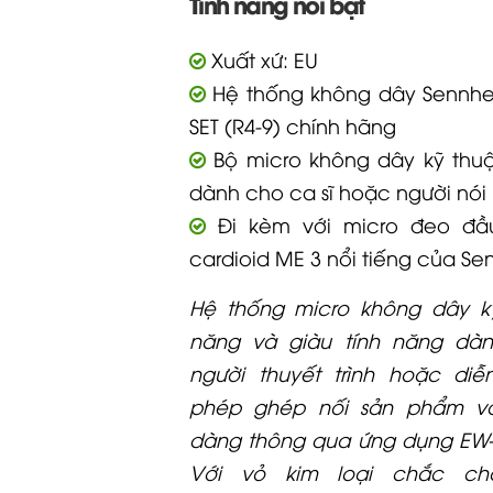
Tính năng nổi bật
Xuất xứ: EU
Hệ thống không dây Sennhe
SET (R4-9) chính hãng
Bộ micro không dây kỹ thuật
dành cho ca sĩ hoặc người nói
Đi kèm với micro đeo đầ
cardioid ME 3 nổi tiếng của Sen
Hệ thống micro không dây k
năng và giàu tính năng dà
người thuyết trình hoặc diễ
phép ghép nối sản phẩm v
dàng thông qua ứng dụng EW-D
Với vỏ kim loại chắc ch