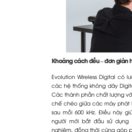
Khoảng cách đều – đơn giản 
Evolution Wireless Digital có 
các hệ thống không dây
Digit
Các thành phần chất lượng với 
chế chéo giữa các máy phát
sau mỗi 600 kHz. Điều này g
người mới bắt đầu sử dụng
nghiệm, đồng thời cũng góp 