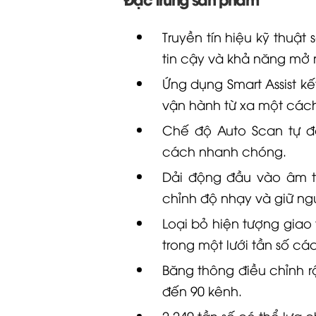
Truyền tín hiệu kỹ thuật
tin cậy và khả năng mở 
Ứng dụng Smart Assist kế
vận hành từ xa một các
Chế độ Auto Scan tự độ
cách nhanh chóng.
Dải động đầu vào âm th
chỉnh độ nhạy và giữ ngu
Loại bỏ hiện tượng giao
trong một lưới tần số cá
Băng thông điều chỉnh r
đến 90 kênh.
2.240 tần số có thể lựa c