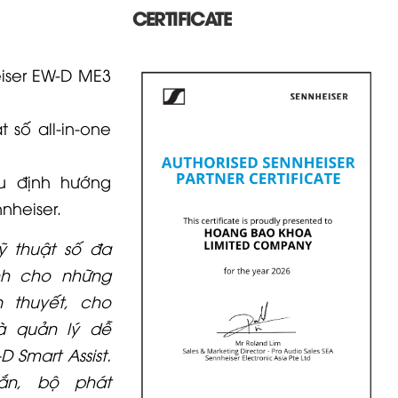
CERTIFICATE
iser EW-D ME3
 số all-in-one
u định hướng
nheiser.
ỹ thuật số đa
nh cho những
n thuyết, cho
à quản lý dễ
 Smart Assist.
ắn, bộ phát