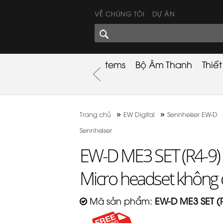
VỀ CHÚNG TÔI
DỰ ÁN
GÓC CHIA SẺ
nh
Khuyến Mãi
Used Items
Bộ Âm Thanh
Thiế
nh
»
»
Trang chủ
EW Digital
Sennheiser EW-D
Sennheiser
EW-D ME3 SET (R4-9)
Micro headset không 
Mã sản phẩm:
EW-D ME3 SET (