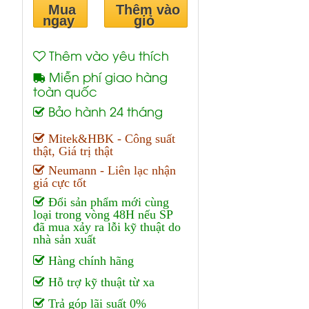
Mua
Thêm vào
ngay
giỏ
Thêm vào yêu thích
Miễn phí giao hàng
toàn quốc
Bảo hành 24 tháng
Mitek&HBK - Công suất
thật, Giá trị thật
Neumann - Liên lạc nhận
giá cực tốt
Đổi sản phẩm mới cùng
loại trong vòng 48H nếu SP
đã mua xảy ra lỗi kỹ thuật do
nhà sản xuất
Hàng chính hãng
Hỗ trợ kỹ thuật từ xa
Trả góp lãi suất 0%