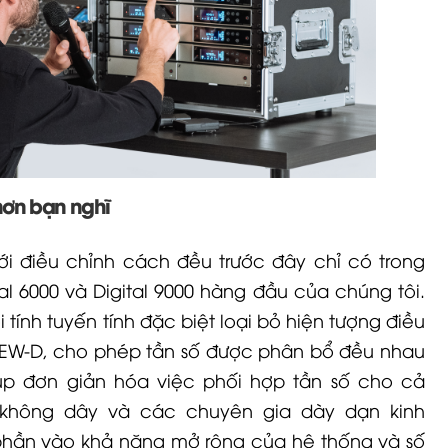
hơn bạn nghĩ
lưới điều chỉnh cách đều trước đây chỉ có trong
al 6000
và Digital 9000 hàng đầu của chúng tôi.
tính tuyến tính đặc biệt loại bỏ hiện tượng điều
EW-D
, cho phép tần số được phân bổ đều nhau
iúp đơn giản hóa việc phối hợp tần số cho cả
 không dây và các chuyên gia dày dạn kinh
phần vào khả năng mở rộng của hệ thống và số