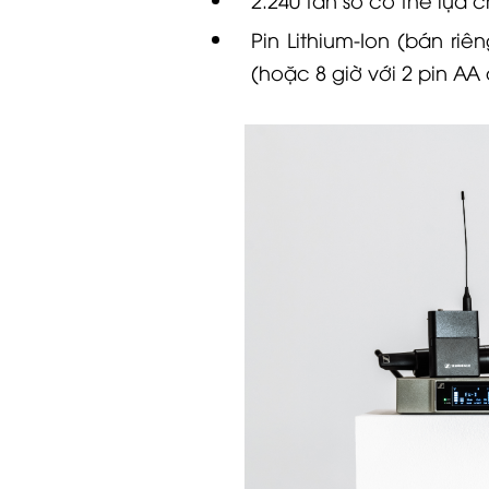
Pin Lithium-Ion (bán riê
(hoặc 8 giờ với 2 pin AA 