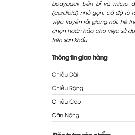
bodypack bền bỉ và micro 
(cardioid) nhỏ gọn, có độ rõ 
việc truyền tải giọng nói, hệ t
chọn hoàn hảo cho việc sử d
trên sân khấu.
Thông tin giao hàng
Chiều Dài
Chiều Rộng
Chiều Cao
Cân Nặng
Đặc trưng sản phẩm