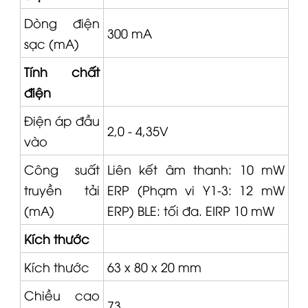
Dòng điện
300 mA
sạc (mA)
Tính chất
điện
Điện áp đầu
2,0 - 4,35V
vào
Công suất
Liên kết âm thanh: 10 mW
truyền tải
ERP (Phạm vi Y1-3: 12 mW
(mA)
ERP) BLE: tối đa. EIRP 10 mW
Kích thước
Kích thước
63 x 80 x 20 mm
Chiều cao
73
(mm)