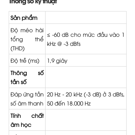
Sản phẩm
Độ méo hài
≤ -60 dB cho mức đầu vào 1
tổng thể
kHz @ -3 dBfs
(THD)
Độ trễ (ms)
1,9 giây
Thông số
tần số
Đáp ứng tần
20 Hz - 20 kHz (-3 dB) ở 3 dBfs,
số âm thanh
50 đến 18.000 Hz
Tính chất
âm học
Dải động
134 dB