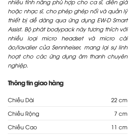
hoặc nhạc sĩ, cho phép ghép nối và quản lý
thiết bị dễ dàng qua ứng dụng EW-D Smart
Assist. Bộ phát bodypack này tương thích với
nhiều loại micro headset và micro cài
áo/lavalier của Sennheiser, mang lại sự linh
hoạt cho các ứng dụng âm thanh chuyên
nghiệp.
Thông tin giao hàng
Chiều Dài
22 cm
Chiều Rộng
7 cm
Chiều Cao
11 cm
Cân Nặng
1 kg