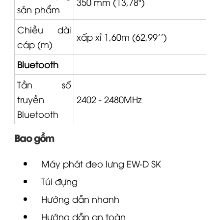
Chiều dài
xấp xỉ 1,60m (62,99'')
cáp (m)
Bluetooth
Tần số
truyền
2402 - 2480MHz
Bluetooth
Bao gồm
Máy phát đeo lưng
EW-D
SK
Túi đựng
Hướng dẫn nhanh
Hướng dẫn an toàn