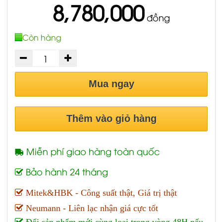
8,780,000
đồng
Còn hàng
Mua ngay
Thêm vào giỏ hàng
Miễn phí giao hàng toàn quốc
Bảo hành 24 tháng
Mitek&HBK - Công suất thật, Giá trị thật
Neumann - Liên lạc nhận giá cực tốt
Đổi sản phẩm mới cùng loại trong vòng 48H nếu
SP đã mua xảy ra lỗi kỹ thuật do nhà sản xuất