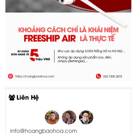
Liên Hệ
info@hoangbaohoa.com
028 73003875 - EXT:1
- Sale