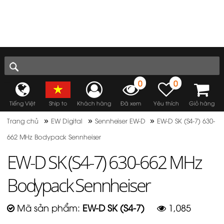
MENU
0
0
Tiếng Việt
Ship to
Khách hàng
Đã xem
Yêu thích
Giỏ hàng
»
»
»
Trang chủ
EW Digital
Sennheiser EW-D
EW-D SK (S4-7) 630-
662 MHz Bodypack Sennheiser
EW-D SK (S4-7) 630-662 MHz
Bodypack Sennheiser
Mã sản phẩm:
EW-D SK (S4-7)
1,085