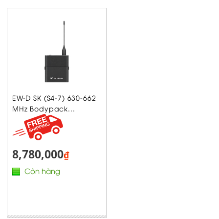
EW-D SK (S4-7) 630-662
MHz Bodypack...
8,780,000
₫
Còn hàng
Xem tất cả