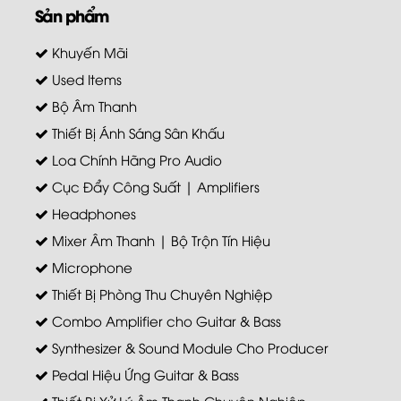
Khuyến Mãi
Used Items
Bộ Âm Thanh
Thiết Bị Ánh Sáng Sân Khấu
Loa Chính Hãng Pro Audio
Cục Đẩy Công Suất | Amplifiers
Headphones
Mixer Âm Thanh | Bộ Trộn Tín Hiệu
Microphone
Thiết Bị Phòng Thu Chuyên Nghiệp
Combo Amplifier cho Guitar & Bass
Synthesizer & Sound Module Cho Producer
Pedal Hiệu Ứng Guitar & Bass
Thiết Bị Xử Lý Âm Thanh Chuyên Nghiệp