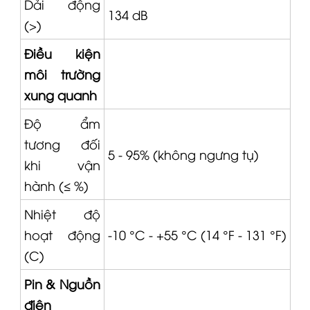
(>)
Điều kiện
môi trường
xung quanh
Độ ẩm
tương đối
5 - 95% (không ngưng tụ)
khi vận
hành (≤ %)
Nhiệt độ
hoạt động
-10 °C - +55 °C (14 °F - 131 °F)
(C)
Pin & Nguồn
điện