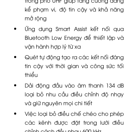
kể phạm vi, độ tin cậy và khả năng
mở rộng
Ứng dụng Smart Assist kết nối qua
Bluetooth Low Energy để thiết lập và
vận hành hợp lý từ xa
Quét tự động tạo ra các kết nối đáng
tin cậy với thời gian và công sức tối
thiểu
Dải động đầu vào âm thanh 134 dB
loại bỏ nhu cầu điều chỉnh độ nhạy
và giữ nguyên mọi chi tiết
Việc loại bỏ điều chế chéo cho phép
các kênh được đặt trong lưới điều
chỉnh cách đều nhau 600 kHz