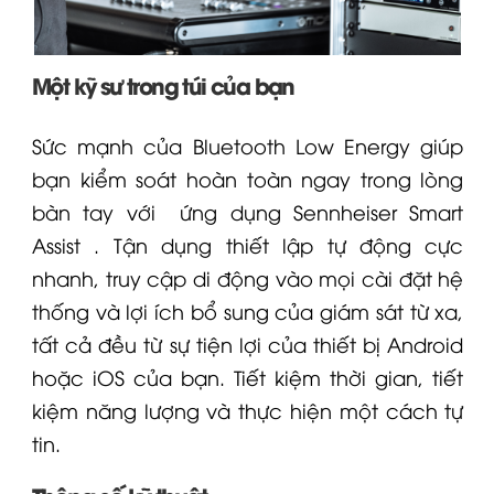
Một kỹ sư trong túi của bạn
Sức mạnh của Bluetooth Low Energy giúp
bạn kiểm soát hoàn toàn ngay trong lòng
bàn tay với
ứng dụng Sennheiser Smart
Assist
. Tận dụng thiết lập tự động cực
nhanh, truy cập di động vào mọi cài đặt hệ
thống và lợi ích bổ sung của giám sát từ xa,
tất cả đều từ sự tiện lợi của thiết bị Android
hoặc iOS của bạn. Tiết kiệm thời gian, tiết
kiệm năng lượng và thực hiện một cách tự
tin.
Thông số kỹ thuật