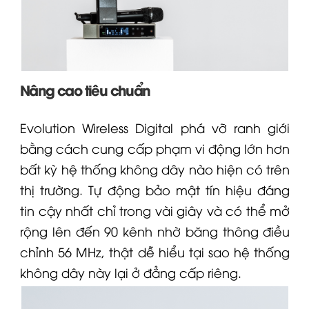
Nâng cao tiêu chuẩn
Evolution Wireless Digital phá vỡ ranh giới
bằng cách cung cấp phạm vi động lớn hơn
bất kỳ hệ thống không dây nào hiện có trên
thị trường. Tự động bảo mật tín hiệu đáng
tin cậy nhất chỉ trong vài giây và có thể mở
rộng lên đến 90 kênh nhờ băng thông điều
chỉnh 56 MHz, thật dễ hiểu tại sao hệ thống
không dây này lại ở đẳng cấp riêng.