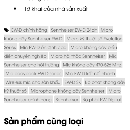
Tờ khai của nhà sản xuất
EW-D chính hãng
Sennheiser EW-D 24bit
Micro
không dây Sennheiser EW-D
Micro kỹ thuật số Evolution
Series
Mic EW-D ổn định cao
Micro không dây biểu
diễn chuyên nghiệp
Micro hội thảo Sennheiser
Mic
Sennheiser cho hội trường
Mic không dây 470-526 MHz
Mic bodypack EW-D series
Mic EW-D kết nối nhanh
Wireless mic cho sân khấu
EW-D SK
Bộ phát không dây
kỹ thuật số
Microphone không dây Sennheiser
Micro
Sennheiser chính hãng
Sennheiser
Bộ phát EW Digital
Sản phẩm cùng loại