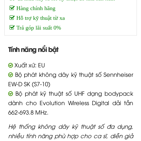
Hàng chính hãng
Hỗ trợ kỹ thuật từ xa
Trả góp lãi suất 0%
Tính năng nổi bật
Xuất xứ: EU
Bộ phát không dây kỹ thuật số Sennheiser
EW-D SK (S7-10)
Bộ phát kỹ thuật số UHF dạng bodypack
dành cho Evolution Wireless Digital dải tần
662-693.8 MHz.
Hệ thống không dây kỹ thuật số đa dụng,
nhiều tính năng phù hợp cho ca sĩ, diễn giả