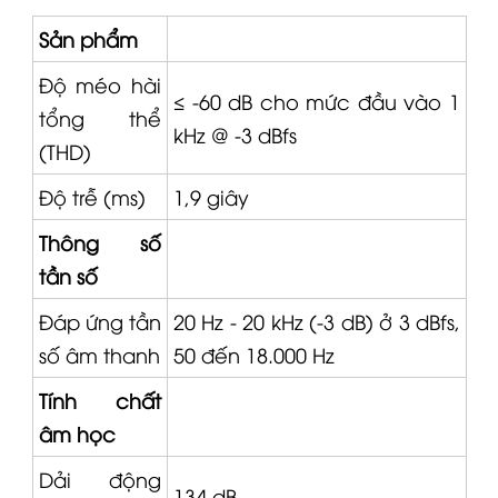
Sản phẩm
Độ méo hài
≤ -60 dB cho mức đầu vào 1
tổng thể
kHz @ -3 dBfs
(THD)
Độ trễ (ms)
1,9 giây
Thông số
tần số
Đáp ứng tần
20 Hz - 20 kHz (-3 dB) ở 3 dBfs,
số âm thanh
50 đến 18.000 Hz
Tính chất
âm học
Dải động
134 dB