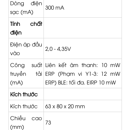
Dòng điện
300 mA
sạc (mA)
Tính chất
điện
Điện áp đầu
2,0 - 4,35V
vào
Công suất
Liên kết âm thanh: 10 mW
truyền tải
ERP (Phạm vi Y1-3: 12 mW
(mA)
ERP) BLE: tối đa. EIRP 10 mW
Kích thước
Kích thước
63 x 80 x 20 mm
Chiều cao
73
(mm)