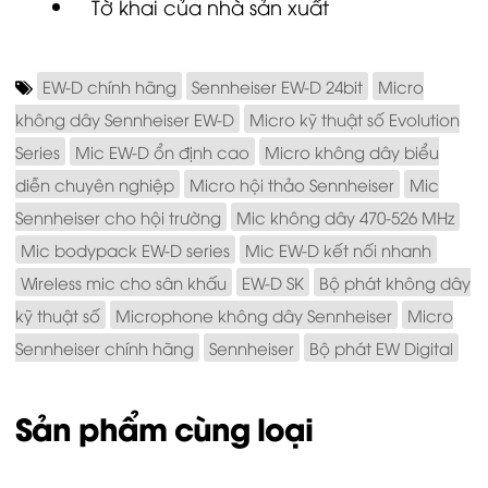
Tờ khai của nhà sản xuất
EW-D chính hãng
Sennheiser EW-D 24bit
Micro
không dây Sennheiser EW-D
Micro kỹ thuật số Evolution
Series
Mic EW-D ổn định cao
Micro không dây biểu
diễn chuyên nghiệp
Micro hội thảo Sennheiser
Mic
Sennheiser cho hội trường
Mic không dây 470-526 MHz
Mic bodypack EW-D series
Mic EW-D kết nối nhanh
Wireless mic cho sân khấu
EW-D SK
Bộ phát không dây
kỹ thuật số
Microphone không dây Sennheiser
Micro
Sennheiser chính hãng
Sennheiser
Bộ phát EW Digital
Sản phẩm cùng loại