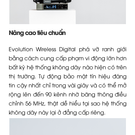
Nâng cao tiêu chuẩn
Evolution Wireless Digital phá vỡ ranh giới
bằng cách cung cấp phạm vi động lớn hơn
bất kỳ hệ thống không dây nào hiện có trên
thị trường. Tự động bảo mật tín hiệu đáng
tin cậy nhất chỉ trong vài giây và có thể mở
rộng lên đến 90 kênh nhờ băng thông điều
chỉnh 56 MHz, thật dễ hiểu tại sao hệ thống
không dây này lại ở đẳng cấp riêng.