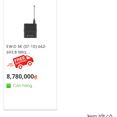
EW-D SK (S7-10) 662-
693.8 MHz...
8,780,000
₫
Còn hàng
Xem tất cả