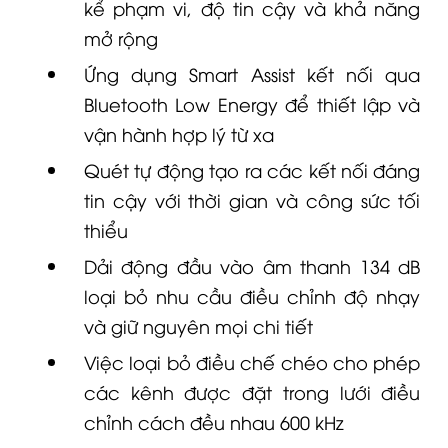
kể phạm vi, độ tin cậy và khả năng
mở rộng
Ứng dụng Smart Assist kết nối qua
Bluetooth Low Energy để thiết lập và
vận hành hợp lý từ xa
Quét tự động tạo ra các kết nối đáng
tin cậy với thời gian và công sức tối
thiểu
Dải động đầu vào âm thanh 134 dB
loại bỏ nhu cầu điều chỉnh độ nhạy
và giữ nguyên mọi chi tiết
Việc loại bỏ điều chế chéo cho phép
các kênh được đặt trong lưới điều
chỉnh cách đều nhau 600 kHz