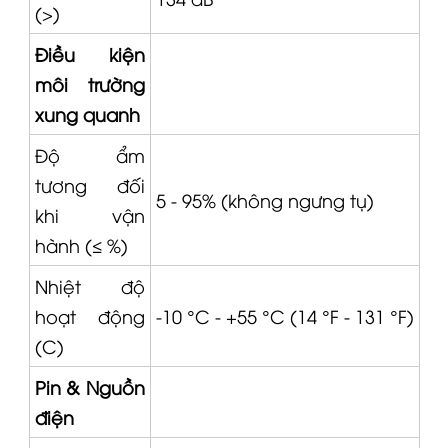
(>)
Điều kiện
môi trường
xung quanh
Độ ẩm
tương đối
5 - 95% (không ngưng tụ)
khi vận
hành (≤ %)
Nhiệt độ
hoạt động
-10 °C - +55 °C (14 °F - 131 °F)
(C)
Pin & Nguồn
điện