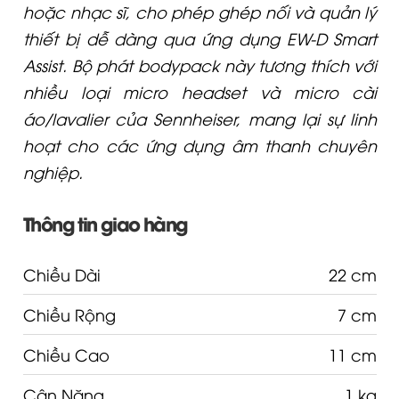
hoặc nhạc sĩ, cho phép ghép nối và quản lý
thiết bị dễ dàng qua ứng dụng EW-D Smart
Assist. Bộ phát bodypack này tương thích với
nhiều loại micro headset và micro cài
áo/lavalier của Sennheiser, mang lại sự linh
hoạt cho các ứng dụng âm thanh chuyên
nghiệp.
Thông tin giao hàng
Chiều Dài
22 cm
Chiều Rộng
7 cm
Chiều Cao
11 cm
Cân Nặng
1 kg