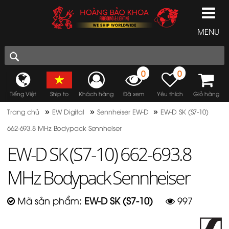
MENU
0
0
Tiếng Việt
Ship to
Khách hàng
Đã xem
Yêu thích
Giỏ hàng
»
»
»
Trang chủ
EW Digital
Sennheiser EW-D
EW-D SK (S7-10)
662-693.8 MHz Bodypack Sennheiser
EW-D SK (S7-10) 662-693.8
MHz Bodypack Sennheiser
Mã sản phẩm:
EW-D SK (S7-10)
997