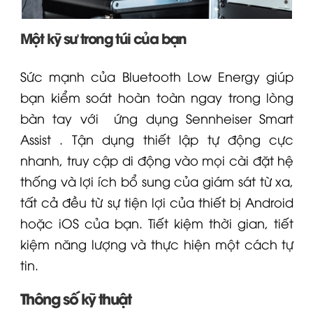
Một kỹ sư trong túi của bạn
Sức mạnh của Bluetooth Low Energy giúp
bạn kiểm soát hoàn toàn ngay trong lòng
bàn tay với
ứng dụng Sennheiser Smart
Assist
. Tận dụng thiết lập tự động cực
nhanh, truy cập di động vào mọi cài đặt hệ
thống và lợi ích bổ sung của giám sát từ xa,
tất cả đều từ sự tiện lợi của thiết bị Android
hoặc iOS của bạn. Tiết kiệm thời gian, tiết
kiệm năng lượng và thực hiện một cách tự
tin.
Thông số kỹ thuật