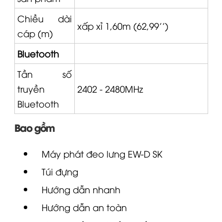
Chiều dài
xấp xỉ 1,60m (62,99'')
cáp (m)
Bluetooth
Tần số
truyền
2402 - 2480MHz
Bluetooth
Bao gồm
Máy phát đeo lưng
EW-D
SK
Túi đựng
Hướng dẫn nhanh
Hướng dẫn an toàn