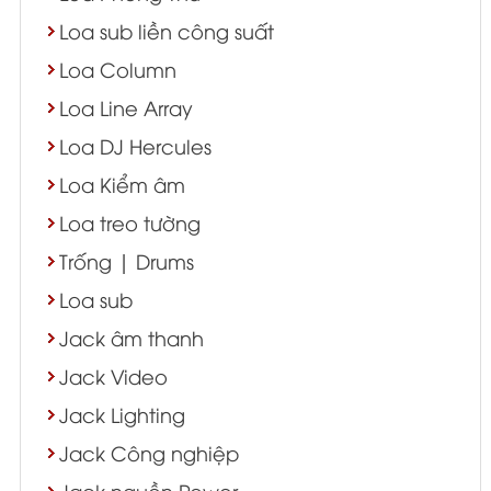
Loa sub liền công suất
Loa Column
Loa Line Array
Loa DJ Hercules
Loa Kiểm âm
Loa treo tường
Trống | Drums
Loa sub
Jack âm thanh
Jack Video
Jack Lighting
Jack Công nghiệp
Jack nguồn Power