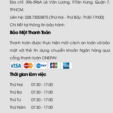
Địa chỉ: 396-396A Lê Văn Lương, P.Tân Hưng, Quận 7,
TP.HCM.
Liên hệ: 028.73003875 (Thứ Hai - Thứ Bảy: 7h30-17h00)
Chi tiết tại
thông tin bảo hành
Bảo Mật Thanh Toán
Thanh toán được thực hiện một cách an toàn và bảo
mật với thẻ tín dụng chuyển khoản Ngân hàng qua
cổng thanh toán ONEPAY.
Thời gian làm việc
Thứ Hai
07:30 - 17:00
Thứ Ba
07:30 - 17:00
Thứ Tư
07:30 - 17:00
Thứ Năm
07:30 - 17:00