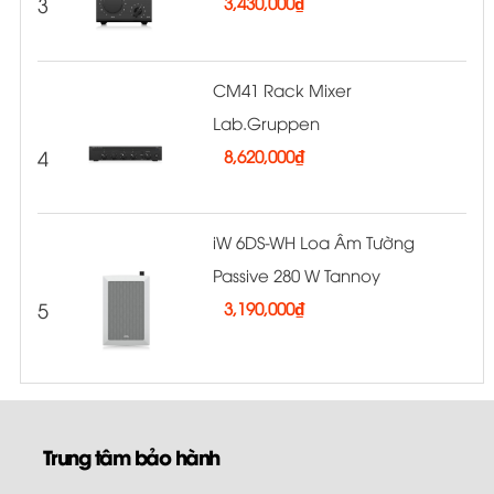
3
3,430,000
₫
CM41 Rack Mixer
Lab.Gruppen
4
8,620,000
₫
iW 6DS-WH Loa Âm Tường
Passive 280 W Tannoy
5
3,190,000
₫
Trung tâm bảo hành