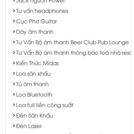
Tư vấn headphones
Cục Phơ Guitar
Dây âm thanh
Tư Vấn Bộ âm thanh Beer Club Pub Lounge
Tư Vấn Bộ âm thanh thông báo toà nhà resort
Kiến Thức Midas
Loa sân khấu
Tủ âm thanh
Loa Bluetooth
Loa full liền công suất
Đèn Sân Khấu
Đèn Laser