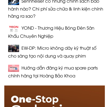
Sennheiser có những chính sách bảo
hành nào? Chi phí sửa chữa & linh kiện chính
hãng ra sao?
YOND - Thương Hiệu Bóng Đèn Sân
Khấu Chuyên Nghiệp
EW-DP: Micro không dây kỹ thuật số
cho sáng tạo nội dung và quay phim
Hướng dẫn đăng ký mua spare parts
chính hãng tại Hoàng Bảo Khoa