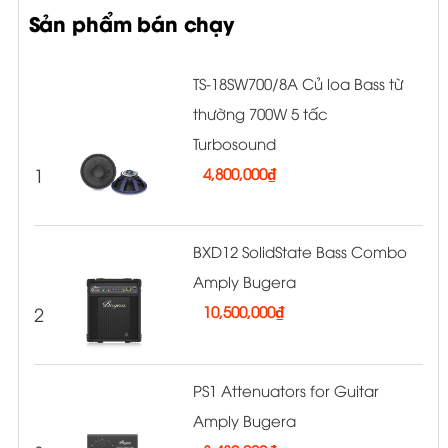
Sản phẩm bán chạy
TS-18SW700/8A Củ loa Bass từ
thường 700W 5 tấc
Turbosound
1
4,800,000
₫
BXD12 SolidState Bass Combo
Amply Bugera
2
10,500,000
₫
PS1 Attenuators for Guitar
Amply Bugera