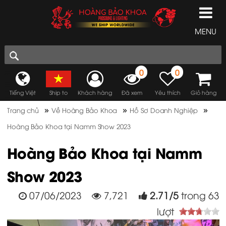
MENU
0
0
Tiếng Việt
Ship to
Khách hàng
Đã xem
Yêu thích
Giỏ hàng
»
»
»
Trang chủ
Về Hoàng Bảo Khoa
Hồ Sơ Doanh Nghiệp
Hoàng Bảo Khoa tại Namm Show 2023
Hoàng Bảo Khoa tại Namm
Show 2023
07/06/2023
7,721
2.71
/
5
trong
63
lượt