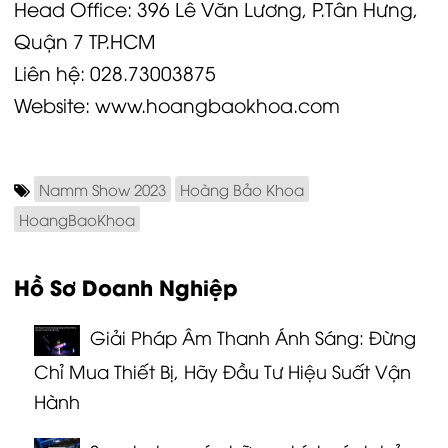
Head Office: 396 Lê Văn Lương, P.Tân Hưng,
Quận 7 TP.HCM
Liên hệ:
028.73003875
Website:
www.hoangbaokhoa.com
Namm Show 2023
Hoàng Bảo Khoa
HoangBaoKhoa
Hồ Sơ Doanh Nghiệp
Giải Pháp Âm Thanh Ánh Sáng: Đừng
Chỉ Mua Thiết Bị, Hãy Đầu Tư Hiệu Suất Vận
Hành