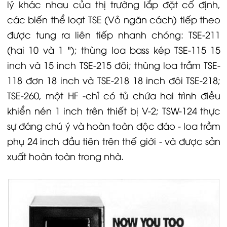
lý khác nhau của thị trường lắp đặt cố định,
các biến thể loạt TSE (Vỏ ngăn cách) tiếp theo
được tung ra liên tiếp nhanh chóng: TSE-211
(hai 10 và 1 "); thùng loa bass kép TSE-115 15
inch và 15 inch TSE-215 đôi; thùng loa trầm TSE-
118 đơn 18 inch và TSE-218 18 inch đôi TSE-218;
TSE-260, một HF -chỉ có tủ chứa hai trình điều
khiển nén 1 inch trên thiết bị V-2; TSW-124 thực
sự đáng chú ý và hoàn toàn độc đáo - loa trầm
phụ 24 inch đầu tiên trên thế giới - và được sản
xuất hoàn toàn trong nhà.