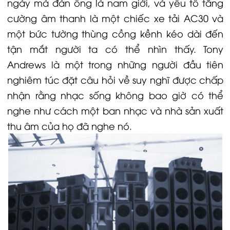
ngày mà đàn ông là nam giới, và yếu tố tăng
cường âm thanh là một chiếc xe tải AC30 và
một bức tường thùng cồng kềnh kéo dài đến
tận mắt người ta có thể nhìn thấy. Tony
Andrews là một trong những người đầu tiên
nghiêm túc đặt câu hỏi về suy nghĩ được chấp
nhận rằng nhạc sống không bao giờ có thể
nghe như cách một ban nhạc và nhà sản xuất
thu âm của họ đã nghe nó.