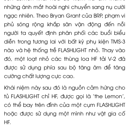
những ánh mắt hoài nghi chuyển sang nụ cười
ngạc nhiên. Theo Bryan Grant của BRP, phạm vi
phủ sóng rộng khắp sân vận động đến nỗi
người ta quyết định phân phối các buổi biểu
diễn trong tương lai với bất kỳ phụ kiện TMS-3
nào và hệ thống trễ FLASHLIGHT nhỏ. Thay vào
đó, một loạt nhỏ các thùng loa HF tải V-2 đã
được sử dụng phía sau bộ tăng âm để tăng
cường chất lượng cực cao.
Khái niệm này sau đó là nguồn cảm hứng cho
tủ FLASHLIGHT chỉ HF, được gọi là 'the Lemon',
có thể bay trên đỉnh của một cụm FLASHLIGHT
hoặc được sử dụng một mình như vật gia cố
HF.