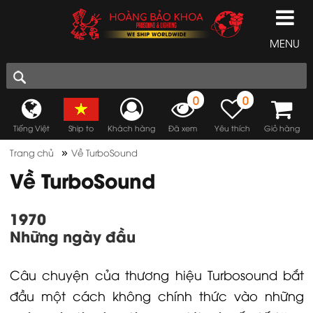
MENU
0
0
Tiếng Việt
Ship to
Khách hàng
Đã xem
Yêu thích
Giỏ hàng
»
Trang chủ
Về TurboSound
Về TurboSound
1970
Những ngày đầu
Câu chuyện của
thương hiệu Turbosound
bắt
đầu một cách không chính thức vào những