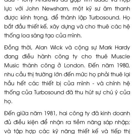
lực với John Newsham, một kỹ sư âm thanh
được kính trọng, để thành lập Turbosound. Họ
bắt đầu thiết kế, xây dựng và cho thuê các hệ
thống loa sáng tạo của mình.
Đồng thời, Alan Wick và cộng sự Mark Hardy
đang điều hành công ty cho thuê Muscle
Music thành công ở London. Đến năm 1980,
nhu cầu thị trường lớn đến mức họ phải thuê lại
hầu hết các thiết bị của mình - và chính hệ
thống của Turbosound đã thu hút sự chú ý của
họ.
Đến giữa năm 1981, hai công ty đã kinh doanh
đủ điều kiện để nhận ra tiềm năng sáp nhập;
và tập hợp các kỹ năng thiết kế và tiếp thị