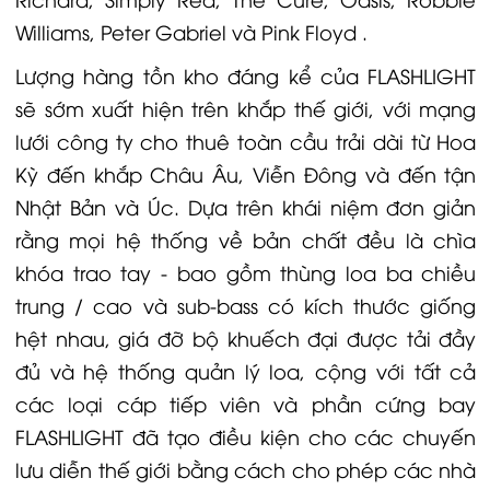
Williams, Peter Gabriel và Pink Floyd .
Lượng hàng tồn kho đáng kể của FLASHLIGHT
sẽ sớm xuất hiện trên khắp thế giới, với mạng
lưới công ty cho thuê toàn cầu trải dài từ Hoa
Kỳ đến khắp Châu Âu, Viễn Đông và đến tận
Nhật Bản và Úc. Dựa trên khái niệm đơn giản
rằng mọi hệ thống về bản chất đều là chìa
khóa trao tay - bao gồm thùng loa ba chiều
trung / cao và sub-bass có kích thước giống
hệt nhau, giá đỡ bộ khuếch đại được tải đầy
đủ và hệ thống quản lý loa, cộng với tất cả
các loại cáp tiếp viên và phần cứng bay
FLASHLIGHT đã tạo điều kiện cho các chuyến
lưu diễn thế giới bằng cách cho phép các nhà