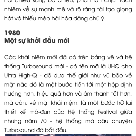
nhiệm về sự mạnh mẽ và rõ ràng tái tạo giọng
hát và thiếu méo hài hòa đáng chú ý.
1980
Một sự khởi đầu mới
Các khái niệm mới đã có trên bảng vẽ và hệ
thống Turbosound mới - có tên mã là UHQ cho
Ultra High-Q - đã đưa thế giới như vũ bão về
mặt nào đó là một bước tiến tới một hộp định
hướng hơn, hiệu quả hơn và âm thanh tốt hơn,
mà còn, về mặt khái niệm, là một bước trở lại
thiết kế mô-đun của Hệ thống Festival giữa
những năm 70 - hệ thống mà câu chuyện
Turbosound đã bắt đầu.