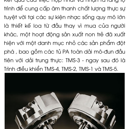
trình để cung cấp âm thanh chất lượng thực sự
tuyệt vời tại các sự kiện nhạc sống quy mô lớn
là thiết kế loa từ đầu thay vì mua của người
khác, một hoạt động sản xuất non trẻ đã xuất
hiện với một danh mục nhỏ các sản phẩm đột
phá , bao gồm các tủ PA toàn dải mô-đun đầu
tiên với dải trung thực: TMS-3 - ngay sau đó là
Trình điều khiển TMS-4, TMS-2, TMS-1 và TMS-5.