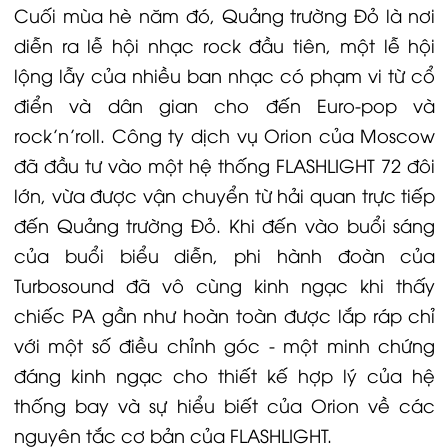
Cuối mùa hè năm đó, Quảng trường Đỏ là nơi
diễn ra lễ hội nhạc rock đầu tiên, một lễ hội
lộng lẫy của nhiều ban nhạc có phạm vi từ cổ
điển và dân gian cho đến Euro-pop và
rock’n’roll. Công ty dịch vụ Orion của Moscow
đã đầu tư vào một hệ thống FLASHLIGHT 72 đôi
lớn, vừa được vận chuyển từ hải quan trực tiếp
đến Quảng trường Đỏ. Khi đến vào buổi sáng
của buổi biểu diễn, phi hành đoàn của
Turbosound đã vô cùng kinh ngạc khi thấy
chiếc PA gần như hoàn toàn được lắp ráp chỉ
với một số điều chỉnh góc - một minh chứng
đáng kinh ngạc cho thiết kế hợp lý của hệ
thống bay và sự hiểu biết của Orion về các
nguyên tắc cơ bản của FLASHLIGHT.