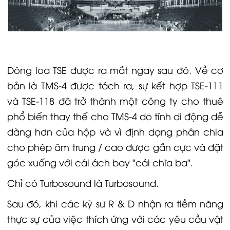
Dòng loa TSE được ra mắt ngay sau đó. Về cơ
bản là TMS-4 được tách ra, sự kết hợp TSE-111
và TSE-118 đã trở thành một công ty cho thuê
phổ biến thay thế cho TMS-4 do tính di động dễ
dàng hơn của hộp và vì định dạng phân chia
cho phép âm trung / cao được gắn cực và đặt
góc xuống với cái ách bay "cái chĩa ba".
Chỉ có Turbosound là Turbosound.
Sau đó, khi các kỹ sư R & D nhận ra tiềm năng
thực sự của việc thích ứng với các yêu cầu vật