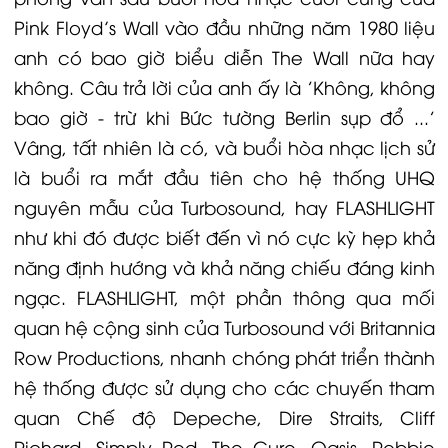
Pink Floyd’s Wall vào đầu những năm 1980 liệu
anh có bao giờ biểu diễn The Wall nữa hay
không. Câu trả lời của anh ấy là 'Không, không
bao giờ - trừ khi Bức tường Berlin sụp đổ ...'
Vâng, tất nhiên là có, và buổi hòa nhạc lịch sử
là buổi ra mắt đầu tiên cho hệ thống UHQ
nguyên mẫu của Turbosound, hay FLASHLIGHT
như khi đó được biết đến vì nó cực kỳ hẹp khả
năng định hướng và khả năng chiếu đáng kinh
ngạc. FLASHLIGHT, một phần thông qua mối
quan hệ cộng sinh của Turbosound với Britannia
Row Productions, nhanh chóng phát triển thành
hệ thống được sử dụng cho các chuyến tham
quan Chế độ Depeche, Dire Straits, Cliff
Richard, Simply Red, The Cure, Oasis, Robbie