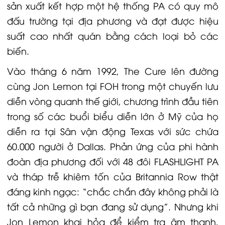
sản xuất kết hợp một hệ thống PA có quy mô
đấu trường tại địa phương và đạt được hiệu
suất cao nhất quán bằng cách loại bỏ các
biến.
Vào tháng 6 năm 1992, The Cure lên đường
cùng Jon Lemon tại FOH trong một chuyến lưu
diễn vòng quanh thế giới, chương trình đầu tiên
trong số các buổi biểu diễn lớn ở Mỹ của họ
diễn ra tại Sân vận động Texas với sức chứa
60.000 người ở Dallas. Phản ứng của phi hành
đoàn địa phương đối với 48 đôi FLASHLIGHT PA
và tháp trễ khiêm tốn của Britannia Row thật
đáng kinh ngạc: “chắc chắn đây không phải là
tất cả những gì bạn đang sử dụng”. Nhưng khi
Jon Lemon khai hỏa để kiểm tra âm thanh,