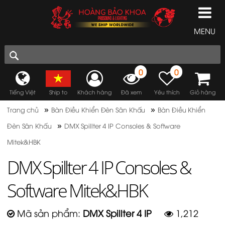
MENU
0
0
Tiếng Việt
Ship to
Khách hàng
Đã xem
Yêu thích
Giỏ hàng
»
»
Trang chủ
Bàn Điều Khiển Đèn Sân Khấu
Bàn Điều Khiển
»
Đèn Sân Khấu
DMX Spillter 4 IP Consoles & Software
Mitek&HBK
DMX Spillter 4 IP Consoles &
Software Mitek&HBK
Mã sản phẩm:
DMX Spillter 4 IP
1,212