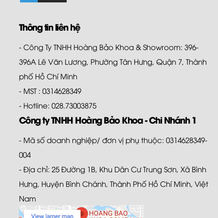
Thông tin liên hệ
- Công Ty TNHH Hoàng Bảo Khoa & Showroom: 396-
396A Lê Văn Lương, Phường Tân Hưng, Quận 7, Thành
phố Hồ Chí Minh
- MST : 0314628349
- Hotline: 028.73003875
Công ty TNHH Hoàng Bảo Khoa - Chi Nhánh 1
- Mã số doanh nghiệp/ đơn vị phụ thuộc: 0314628349-
004
- Địa chỉ: 25 Đường 1B, Khu Dân Cư Trung Sơn, Xã Bình
Hưng, Huyện Bình Chánh, Thành Phố Hồ Chí Minh, Việt
Nam