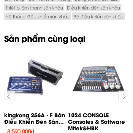
Thiết bị âm thanh sân khấu
Điều khiển đèn sân khấu
Hệ thống điều khiển sân khấu
Bộ điều khiển sân khấu
Sản phẩm cùng loại
Quartz Consoles &
MA3 Command Wing
Software Mitek&HBK
Consoles &
Software...
21,850,000
₫