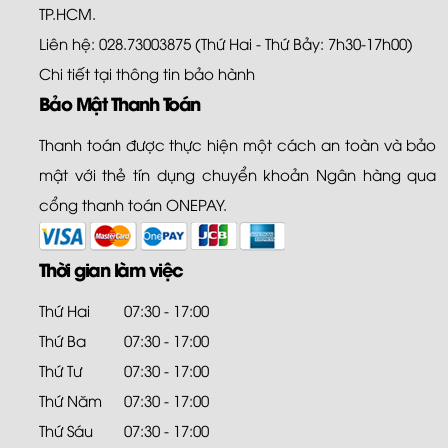
TP.HCM.
Liên hệ: 028.73003875 (Thứ Hai - Thứ Bảy: 7h30-17h00)
Chi tiết tại
thông tin bảo hành
Bảo Mật Thanh Toán
Thanh toán được thực hiện một cách an toàn và bảo
mật với thẻ tín dụng chuyển khoản Ngân hàng qua
cổng thanh toán ONEPAY.
Thời gian làm việc
Thứ Hai
07:30 - 17:00
Thứ Ba
07:30 - 17:00
Thứ Tư
07:30 - 17:00
Thứ Năm
07:30 - 17:00
Thứ Sáu
07:30 - 17:00