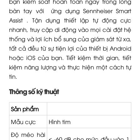
bạn kiểm soát hoàn toàn ngay trong lòng
bàn tay với
ứng dụng Sennheiser Smart
Assist
. Tận dụng thiết lập tự động cực
nhanh, truy cập di động vào mọi cài đặt hệ
thống và lợi ích bổ sung của giám sát từ xa,
tất cả đều từ sự tiện lợi của thiết bị Android
hoặc iOS của bạn. Tiết kiệm thời gian, tiết
kiệm năng lượng và thực hiện một cách tự
tin.
Thông số kỹ thuật
Sản phẩm
Mẫu cực
Hình tim
Độ méo hài
≤ -60 dB cho mức đầu vào 1