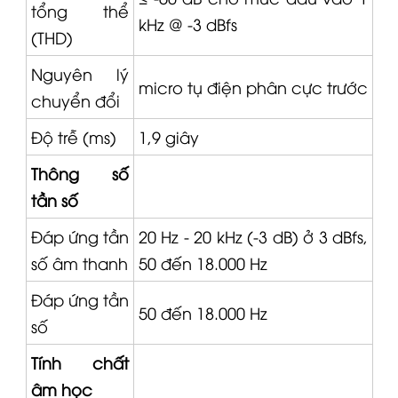
tổng thể
kHz @ -3 dBfs
(THD)
Nguyên lý
micro
tụ điện phân cực trước
chuyển đổi
Độ trễ (ms)
1,9 giây
Thông số
tần số
Đáp ứng tần
20 Hz - 20 kHz (-3 dB) ở 3 dBfs,
số âm thanh
50 đến 18.000 Hz
Đáp ứng tần
50 đến 18.000 Hz
số
Tính chất
âm học