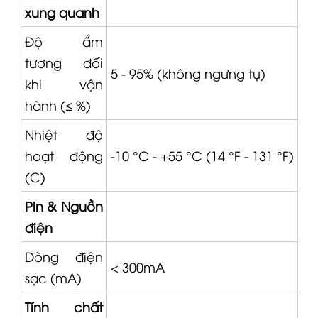
xung quanh
Độ ẩm
tương đối
5 - 95% (không ngưng tụ)
khi vận
hành (≤ %)
Nhiệt độ
hoạt động
-10 °C - +55 °C (14 °F - 131 °F)
(C)
Pin & Nguồn
điện
Dòng điện
< 300mA
sạc (mA)
Tính chất