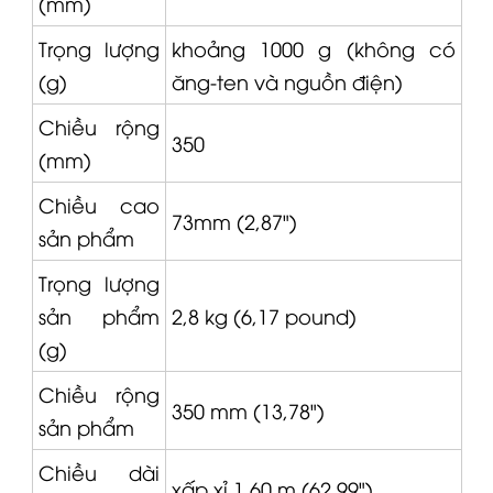
(mm)
Trọng lượng
khoảng 1000 g (không có
(g)
ăng-ten và nguồn điện)
Chiều rộng
350
(mm)
Chiều cao
73mm (2,87")
sản phẩm
Trọng lượng
sản phẩm
2,8 kg (6,17 pound)
(g)
Chiều rộng
350 mm (13,78")
sản phẩm
Chiều dài
xấp xỉ 1,60 m (62,99")