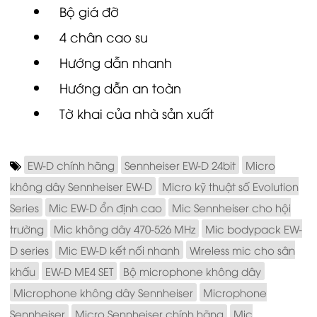
Bộ giá đỡ
4 chân cao su
Hướng dẫn nhanh
Hướng dẫn an toàn
Tờ khai của nhà sản xuất
EW-D chính hãng
Sennheiser EW-D 24bit
Micro
không dây Sennheiser EW-D
Micro kỹ thuật số Evolution
Series
Mic EW-D ổn định cao
Mic Sennheiser cho hội
trường
Mic không dây 470-526 MHz
Mic bodypack EW-
D series
Mic EW-D kết nối nhanh
Wireless mic cho sân
khấu
EW-D ME4 SET
Bộ microphone không dây
Microphone không dây Sennheiser
Microphone
Sennheiser
Micro Sennheiser chính hãng
Mic