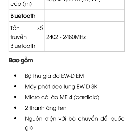
cáp (m)
Bluetooth
Tần số
truyền
2402 - 2480MHz
Bluetooth
Bao gồm
Bộ thu giá đỡ
EW-D
EM
Máy phát đeo lưng EW-D SK
Micro cài áo
ME 4
(cardioid)
2 thanh ăng ten
Nguồn điện với bộ chuyển đổi quốc
gia