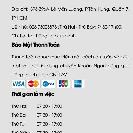
Địa chỉ: 396-396A Lê Văn Lương, P.Tân Hưng, Quận 7,
TP.HCM.
Liên hệ: 028.73003875 (Thứ Hai - Thứ Bảy: 7h30-17h00)
Chi tiết tại
thông tin bảo hành
Bảo Mật Thanh Toán
Thanh toán được thực hiện một cách an toàn và bảo
mật với thẻ tín dụng chuyển khoản Ngân hàng qua
cổng thanh toán ONEPAY.
Thời gian làm việc
Thứ Hai
07:30 - 17:00
Thứ Ba
07:30 - 17:00
Thứ Tư
07:30 - 17:00
Thứ Năm
07:30 - 17:00