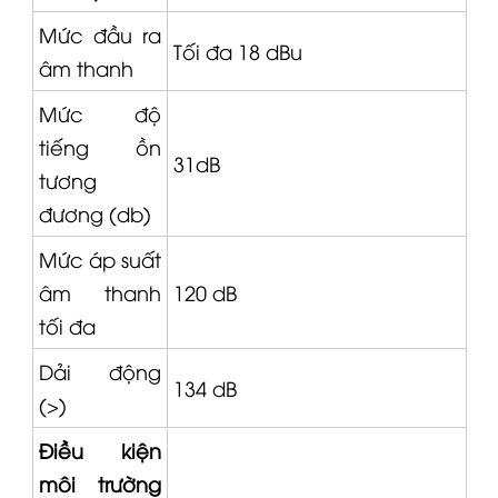
Mức đầu ra
Tối đa 18 dBu
âm thanh
Mức độ
tiếng ồn
31dB
tương
đương (db)
Mức áp suất
âm thanh
120 dB
tối đa
Dải động
134 dB
(>)
Điều kiện
môi trường