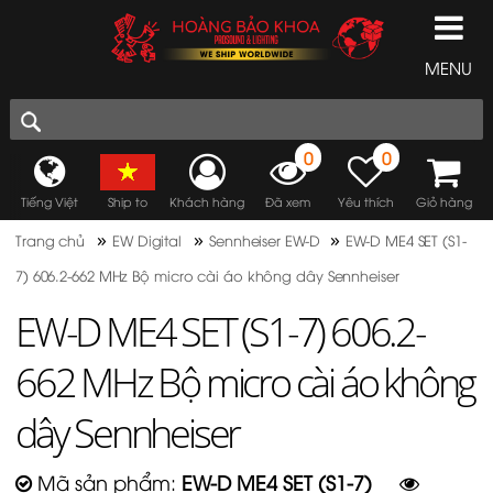
MENU
0
0
Tiếng Việt
Ship to
Khách hàng
Đã xem
Yêu thích
Giỏ hàng
»
»
»
Trang chủ
EW Digital
Sennheiser EW-D
EW-D ME4 SET (S1-
7) 606.2-662 MHz Bộ micro cài áo không dây Sennheiser
EW-D ME4 SET (S1-7) 606.2-
662 MHz Bộ micro cài áo không
dây Sennheiser
Mã sản phẩm:
EW-D ME4 SET (S1-7)