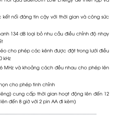
 kết nối đáng tin cậy với thời gian và công sức
anh 134 dB loại bỏ nhu cầu điều chỉnh độ nhạy
ết
héo cho phép các kênh được đặt trong lưới điều
0 kHz
56 MHz và khoảng cách đều nhau cho phép lên
chọn cho phép tinh chỉnh
 riêng) cung cấp thời gian hoạt động lên đến 12
lên đến 8 giờ với 2 pin AA đi kèm)