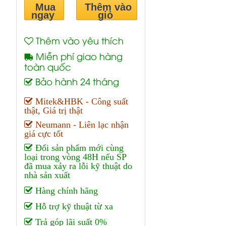
Mua
Thêm vào
ngay
giỏ
Thêm vào yêu thích
Miễn phí giao hàng
toàn quốc
Bảo hành 24 tháng
Mitek&HBK - Công suất
thật, Giá trị thật
Neumann - Liên lạc nhận
giá cực tốt
Đổi sản phẩm mới cùng
loại trong vòng 48H nếu SP
đã mua xảy ra lỗi kỹ thuật do
nhà sản xuất
Hàng chính hãng
Hỗ trợ kỹ thuật từ xa
Trả góp lãi suất 0%