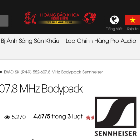
Tiếng Việt
Ship to
t Bị Ánh Sáng Sân Khấu
Loa Chính Hãng Pro Audio
»
EW-D SK (R4-9) 552-607.8 MHz Bodypack Sennheiser
607.8 MHz Bodypack
4.67
/
5
trong
3
lượt
5,270