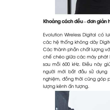
Khoảng cách đều – đơn giản 
Evolution Wireless Digital có 
các hệ thống không dây
Digit
Các thành phần chất lượng với 
chế chéo giữa các máy phát
sau mỗi 600 kHz. Điều này g
người mới bắt đầu sử dụng
nghiệm, đồng thời cũng góp 
lượng kênh ấn tượng.