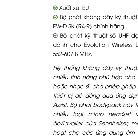
Xuất xứ: EU
Bộ phát không dây kỹ thuật 
EW-D SK (R4-9) chính hãng
Bộ phát kỹ thuật số UHF d
dành cho Evolution Wireless D
552-607.8 MHz.
Hệ thống không dây kỹ thuậ
nhiều tính năng phù hợp cho c
hoặc nhạc sĩ, cho phép ghép 
thiết bị dễ dàng qua ứng dụ
Assist. Bộ phát bodypack này t
nhiều loại micro headset 
áo/lavalier của Sennheiser, ma
hoạt cho các ứng dụng âm 