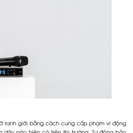
á vỡ ranh giới bằng cách cung cấp phạm vi động
g dây nào hiện có trên thị trường. Tự động bảo