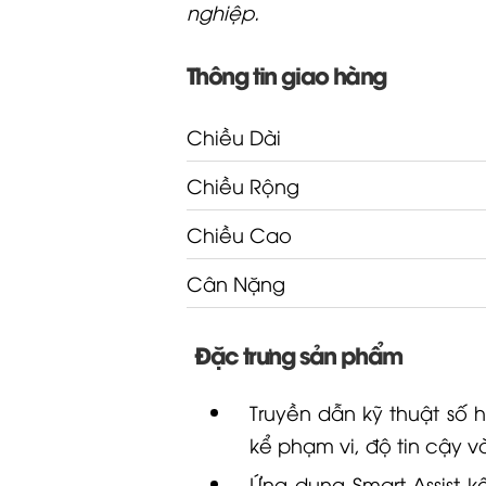
nghiệp.
Thông tin giao hàng
Chiều Dài
Chiều Rộng
Chiều Cao
Cân Nặng
Đặc trưng sản phẩm
Truyền dẫn kỹ thuật số
kể phạm vi, độ tin cậy 
Ứng dụng Smart Assist k