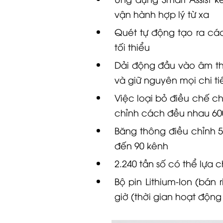
vận hành hợp lý từ xa
Quét tự động tạo ra các
tối thiểu
Dải động đầu vào âm th
và giữ nguyên mọi chi ti
Việc loại bỏ điều chế c
chỉnh cách đều nhau 60
Băng thông điều chỉnh 
đến 90 kênh
2.240 tần số có thể lựa 
Bộ pin Lithium-Ion (bán
giờ (thời gian hoạt động 