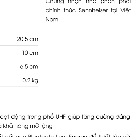
Chứng nhận nhà phân phối
chính thức Sennheiser tại Việt
Nam
20.5 cm
10 cm
6.5 cm
0.2 kg
 hoạt động trong phổ UHF giúp tăng cường đáng
và khả năng mở rộng
ết nối qua Bluetooth Low Energy để thiết lập và