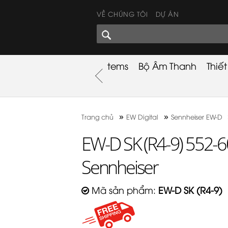
VỀ CHÚNG TÔI
DỰ ÁN
GÓC CHIA SẺ
nh
Khuyến Mãi
Used Items
Bộ Âm Thanh
Thiế
nh
»
»
Trang chủ
EW Digital
Sennheiser EW-D
EW-D SK (R4-9) 552-
Sennheiser
Mã sản phẩm:
EW-D SK (R4-9)