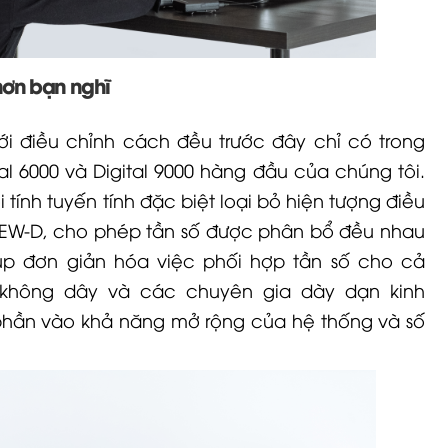
hơn bạn nghĩ
lưới điều chỉnh cách đều trước đây chỉ có trong
al 6000
và Digital 9000 hàng đầu của chúng tôi.
tính tuyến tính đặc biệt loại bỏ hiện tượng điều
EW-D
, cho phép tần số được phân bổ đều nhau
iúp đơn giản hóa việc phối hợp tần số cho cả
 không dây và các chuyên gia dày dạn kinh
phần vào khả năng mở rộng của hệ thống và số