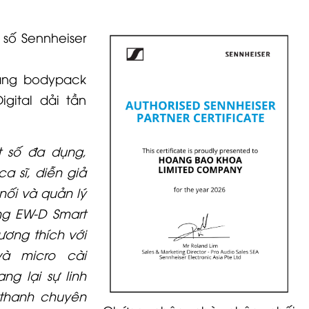
số Sennheiser
ạng bodypack
igital dải tần
t số đa dụng,
a sĩ, diễn giả
nối và quản lý
ng EW-D Smart
ương thích với
và micro cài
ng lại sự linh
thanh chuyên