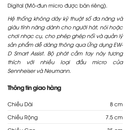
Digital (Mô-đun micro được bán riêng).
Hệ thống không dây kỹ thuật số đa năng và
giàu tính năng dành cho người hát, nói hoặc
chơi nhạc cụ, cho phép ghép nối và quản lý
sản phẩm dễ dàng thông qua Ứng dụng EW-
D Smart Assist. Bộ phát cầm tay này tương
thích với nhiều loại đầu micro của
Sennheiser và Neumann.
Thông tin giao hàng
Chiều Dài
8 cm
Chiều Rộng
7.5 cm
Chiều Cao
35 cm