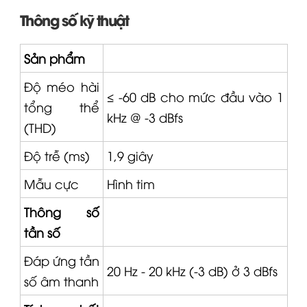
Thông số kỹ thuật
Sản phẩm
Độ méo hài
≤ -60 dB cho mức đầu vào 1
tổng thể
kHz @ -3 dBfs
(THD)
Độ trễ (ms)
1,9 giây
Mẫu cực
Hình tim
Thông số
tần số
Đáp ứng tần
20 Hz - 20 kHz (-3 dB) ở 3 dBfs
số âm thanh