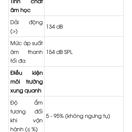
Tính chất
âm học
Dải động
134 dB
(>)
Mức áp suất
âm thanh
154 dB SPL
tối đa
Điều kiện
môi trường
xung quanh
Độ ẩm
tương đối
5 - 95% (không ngưng tụ)
khi vận
hành (≤ %)