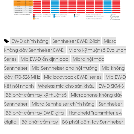
EW-D chính hãng
Sennheiser EW-D 24bit
Micro
không dây Sennheiser EW-D
Micro kỹ thuật số Evolution
Series
Mic EW-D ổn định cao
Micro hội thảo
Sennheiser
Mic Sennheiser cho hội trường
Mic không
dây 470-526 MHz
Mic bodypack EW-D series
Mic EW-D
kết nối nhanh
Wireless mic cho sân khấu
EW-D SKM-S
Bộ phát cầm tay kỹ thuật số
Microphone không dây
Sennheiser
Micro Sennheiser chính hãng
Sennheiser
Bộ phát cầm tay EW Digital
Handheld Transmitter ew
digital
Bộ phát cầm tay
Bộ phát cầm tay Sennheiser