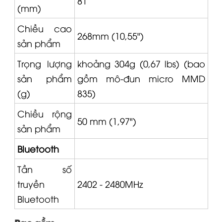
81
(mm)
Chiều cao
268mm (10,55")
sản phẩm
Trọng lượng
khoảng 304g (0,67 lbs) (bao
sản phẩm
gồm mô-đun micro MMD
(g)
835)
Chiều rộng
50 mm (1,97")
sản phẩm
Bluetooth
Tần số
truyền
2402 - 2480MHz
Bluetooth