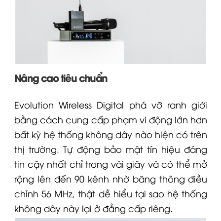
Nâng cao tiêu chuẩn
Evolution Wireless Digital phá vỡ ranh giới
bằng cách cung cấp phạm vi động lớn hơn
bất kỳ hệ thống không dây nào hiện có trên
thị trường. Tự động bảo mật tín hiệu đáng
tin cậy nhất chỉ trong vài giây và có thể mở
rộng lên đến 90 kênh nhờ băng thông điều
chỉnh 56 MHz, thật dễ hiểu tại sao hệ thống
không dây này lại ở đẳng cấp riêng.