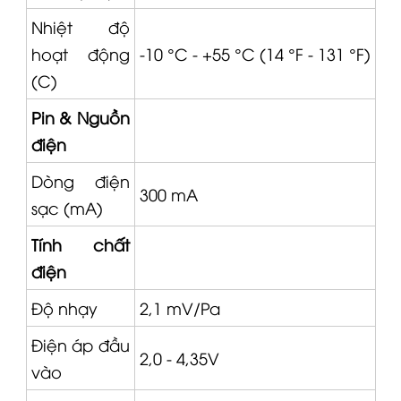
Nhiệt độ
hoạt động
-10 °C - +55 °C (14 °F - 131 °F)
(C)
Pin & Nguồn
điện
Dòng điện
300 mA
sạc (mA)
Tính chất
điện
Độ nhạy
2,1 mV/Pa
Điện áp đầu
2,0 - 4,35V
vào