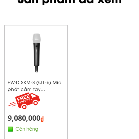
EW-D SKM-S (Q1-6) Mic
phát cầm tay...
9,080,000
₫
Còn hàng