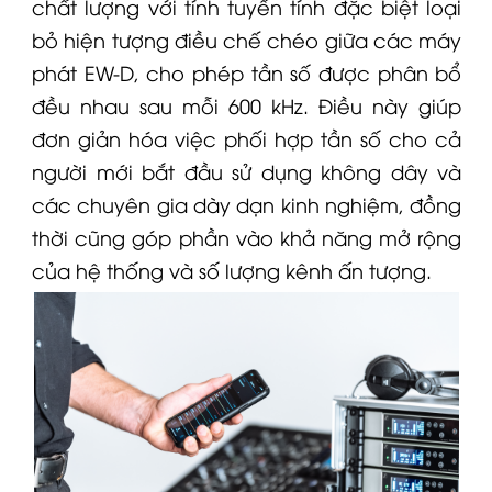
chất lượng với tính tuyến tính đặc biệt loại
bỏ hiện tượng điều chế chéo giữa các máy
phát
EW-D
, cho phép tần số được phân bổ
đều nhau sau mỗi 600 kHz. Điều này giúp
đơn giản hóa việc phối hợp tần số cho cả
người mới bắt đầu sử dụng không dây và
các chuyên gia dày dạn kinh nghiệm, đồng
thời cũng góp phần vào khả năng mở rộng
của hệ thống và số lượng kênh ấn tượng.