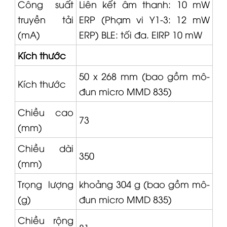
Công suất
Liên kết âm thanh: 10 mW
truyền tải
ERP (Phạm vi Y1-3: 12 mW
(mA)
ERP) BLE: tối đa. EIRP 10 mW
Kích thước
50 x 268 mm (bao gồm mô-
Kích thước
đun
micro
MMD 835
)
Chiều cao
73
(mm)
Chiều dài
350
(mm)
Trọng lượng
khoảng 304 g (bao gồm mô-
(g)
đun micro MMD 835)
Chiều rộng