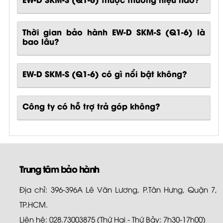
Thời gian bảo hành EW-D SKM-S (Q1-6) là
bao lâu?
EW-D SKM-S (Q1-6)
có gì nổi bật không?
Công ty có hỗ trợ trả góp không?
Trung tâm bảo hành
Địa chỉ: 396-396A Lê Văn Lương, P.Tân Hưng, Quận 7,
TP.HCM.
Liên hệ: 028.73003875 (Thứ Hai - Thứ Bảy: 7h30-17h00)