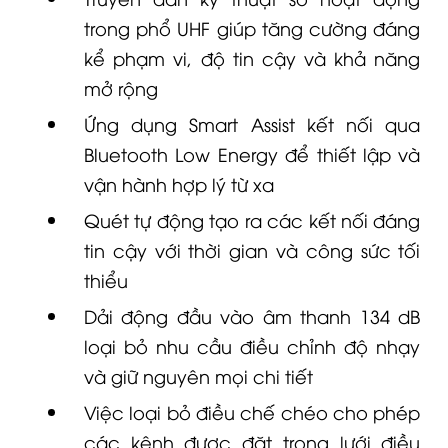
trong phổ UHF giúp tăng cường đáng
kể phạm vi, độ tin cậy và khả năng
mở rộng
Ứng dụng Smart Assist kết nối qua
Bluetooth Low Energy để thiết lập và
vận hành hợp lý từ xa
Quét tự động tạo ra các kết nối đáng
tin cậy với thời gian và công sức tối
thiểu
Dải động đầu vào âm thanh 134 dB
loại bỏ nhu cầu điều chỉnh độ nhạy
và giữ nguyên mọi chi tiết
Việc loại bỏ điều chế chéo cho phép
các kênh được đặt trong lưới điều