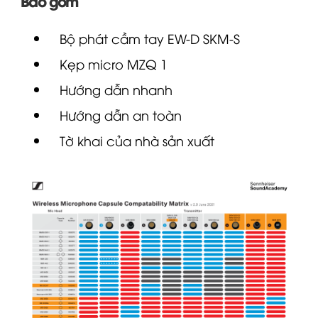
Bao gồm
Bộ phát cầm tay
EW-D
SKM-S
Kẹp micro MZQ 1
Hướng dẫn nhanh
Hướng dẫn an toàn
Tờ khai của nhà sản xuất