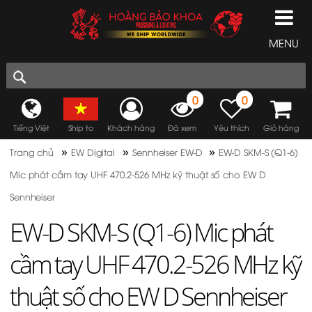
MENU
0
0
Tiếng Việt
Ship to
Khách hàng
Đã xem
Yêu thích
Giỏ hàng
»
»
»
Trang chủ
EW Digital
Sennheiser EW-D
EW-D SKM-S (Q1-6)
Mic phát cầm tay UHF 470.2-526 MHz kỹ thuật số cho EW D
Sennheiser
EW-D SKM-S (Q1-6) Mic phát
cầm tay UHF 470.2-526 MHz kỹ
thuật số cho EW D Sennheiser