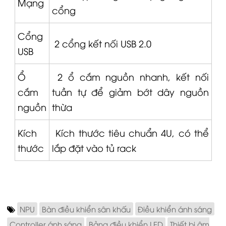
Mạng
cổng
Cổng
2 cổng kết nối USB 2.0
USB
Ổ
2 ổ cắm nguồn nhanh, kết nối
cắm
tuần tự để giảm bớt dây nguồn
nguồn
thừa
Kích
Kích thước tiêu chuẩn 4U, có thể
thước
lắp đặt vào tủ rack
NPU
Bàn điều khiển sân khấu
Điều khiển ánh sáng
Controller ánh sáng
Bảng điều khiển LED
Thiết bị âm