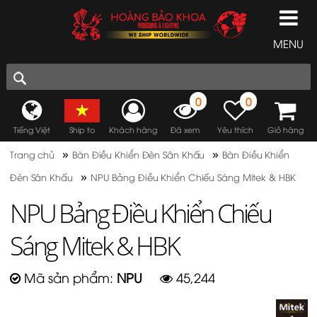
MENU
0
0
Tiếng Việt
Ship to
Khách hàng
Đã xem
Yêu thích
Giỏ hàng
»
»
Trang chủ
Bàn Điều Khiển Đèn Sân Khấu
Bàn Điều Khiển
»
Đèn Sân Khấu
NPU Bảng Điều Khiển Chiếu Sáng Mitek & HBK
NPU Bảng Điều Khiển Chiếu
Sáng Mitek & HBK
Mã sản phẩm:
NPU
45,244