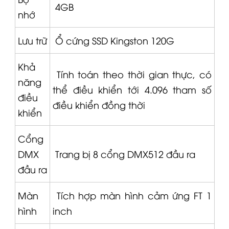
4GB
nhớ
Lưu trữ
Ổ cứng SSD Kingston 120G
Khả
Tính toán theo thời gian thực, có
năng
thể điều khiển tới 4.096 tham số
điều
điều khiển đồng thời
khiển
Cổng
DMX
Trang bị 8 cổng DMX512 đầu ra
đầu ra
Màn
Tích hợp màn hình cảm ứng FT 1
hình
inch