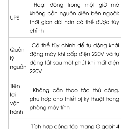
Hoạt động trong một giờ mà
không cần nguồn điện bên ngoài;
UPS
thời gian dài hơn có thể được tùy
chỉnh
Có thể tùy chỉnh để tự động khởi
Quản
động máy khi cấp điện 220V và tự
lý
động tắt sau một phút khi mất điện
nguồn
220V
Tiện
Không cần thao tác thủ công,
lợi
phù hợp cho thiết bị kỹ thuật trong
vận
phòng máy tính
hành
Tích hợp công tắc mạng Gigabit 4