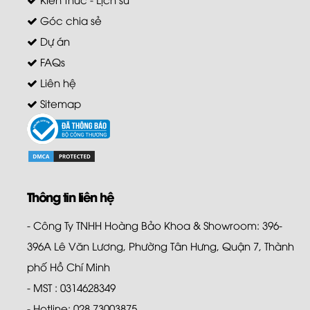
Góc chia sẻ
Dự án
FAQs
Liên hệ
Sitemap
Thông tin liên hệ
- Công Ty TNHH Hoàng Bảo Khoa & Showroom: 396-
396A Lê Văn Lương, Phường Tân Hưng, Quận 7, Thành
phố Hồ Chí Minh
- MST : 0314628349
- Hotline: 028.73003875