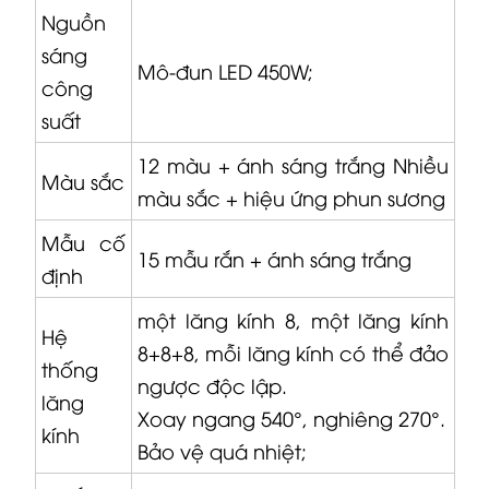
Nguồn
sáng
Mô-đun LED 450W;
công
suất
12 màu + ánh sáng trắng Nhiều
Màu sắc
màu sắc + hiệu ứng phun sương
Mẫu cố
15 mẫu rắn + ánh sáng trắng
định
một lăng kính 8, một lăng kính
Hệ
8+8+8, mỗi lăng kính có thể đảo
thống
ngược độc lập.
lăng
Xoay ngang 540°, nghiêng 270°.
kính
Bảo vệ quá nhiệt;