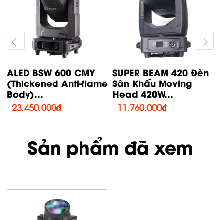
ALED BSW 600 CMY
SUPER BEAM 420 Đèn
(Thickened Anti-flame
Sân Khấu Moving
Body)...
Head 420W...
23,450,000
₫
11,760,000
₫
Sản phẩm đã xem