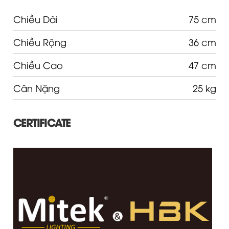
Chiều Dài
75 cm
Chiều Rộng
36 cm
Chiều Cao
47 cm
Cân Nặng
25 kg
CERTIFICATE