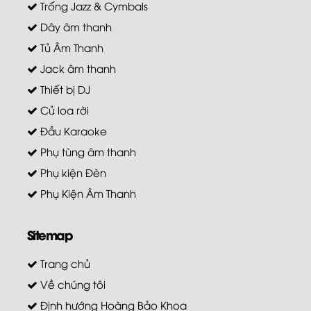
Trống Jazz & Cymbals
Dây âm thanh
Tủ Âm Thanh
Jack âm thanh
Thiết bị DJ
Củ loa rời
Đầu Karaoke
Phụ tùng âm thanh
Phụ kiện Đèn
Phụ Kiện Âm Thanh
Sitemap
Trang chủ
Về chúng tôi
Định hướng Hoàng Bảo Khoa