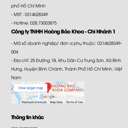
phố Hồ Chí Minh
- MST : 0314628349
- Hotline: 028.73003875
Công ty TNHH Hoàng Bảo Khoa - Chi Nhánh 1
- Mã số doanh nghiệp/ đơn vị phụ thuộc: 0314628349-
004
- Địa chỉ: 25 Đường 1B, Khu Dân Cư Trung Sơn, Xã Bình
Hưng, Huyện Bình Chánh, Thành Phố Hồ Chí Minh, Việt
Nam
Thông tin khác