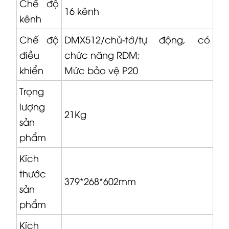
Chế độ
16 kênh
kênh
Chế độ
DMX512/chủ-tớ/tự động, có
điều
chức năng RDM;
khiển
Mức bảo vệ P20
Trọng
lượng
21Kg
sản
phẩm
Kích
thước
379*268*602mm
sản
phẩm
Kích