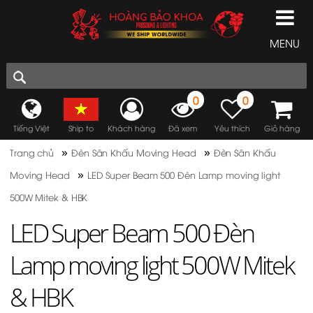
MENU
0
0
Tiếng Việt
Ship to
Khách hàng
Đã xem
Yêu thích
Giỏ hàng
»
»
Trang chủ
Đèn Sân Khấu Moving Head
Đèn Sân Khấu
»
Moving Head
LED Super Beam 500 Đèn Lamp moving light
500W Mitek & HBK
LED Super Beam 500 Đèn
Lamp moving light 500W Mitek
& HBK