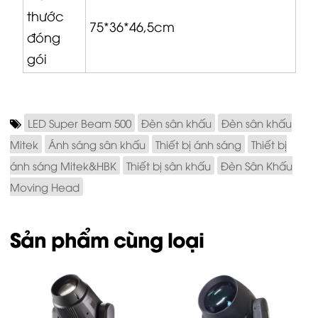
thước
75*36*46,5cm
đóng
gói
LED Super Beam 500
Đèn sân khấu
Đèn sân khấu
Mitek
Ánh sáng sân khấu
Thiết bị ánh sáng
Thiết bị
ánh sáng Mitek&HBK
Thiết bị sân khấu
Đèn Sân Khấu
Moving Head
Sản phẩm cùng loại