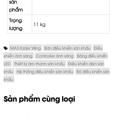
sản
phẩm
Trọng
11 kg
lượng
MA3 Fader Wing
Bàn điều khiển sân khấu
Điều
khiển ánh sáng
Controller ánh sáng
Bảng điều khiển
LED
Thiết bị âm thanh sân khấu
Điều khiển đèn sân
khấu
Hệ thống điều khiển sân khấu
Bộ điều khiển sân
khấu
Sản phẩm cùng loại