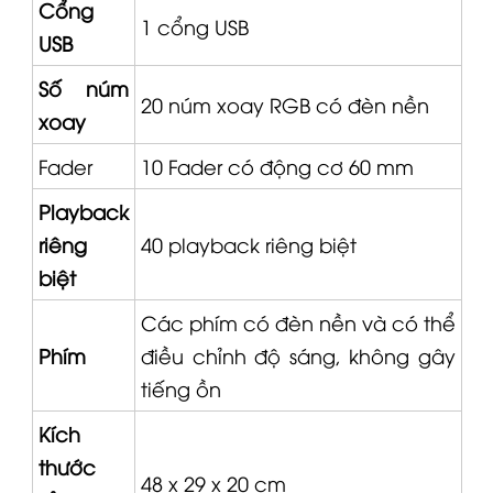
Cổng
1 cổng USB
USB
Số núm
20 núm xoay RGB có đèn nền
xoay
Fader
10
Fader
có động cơ 60 mm
Playback
riêng
40 playback riêng biệt
biệt
Các phím có đèn nền và có thể
Phím
điều chỉnh độ sáng, không gây
tiếng ồn
Kích
thước
48 x 29 x 20 cm