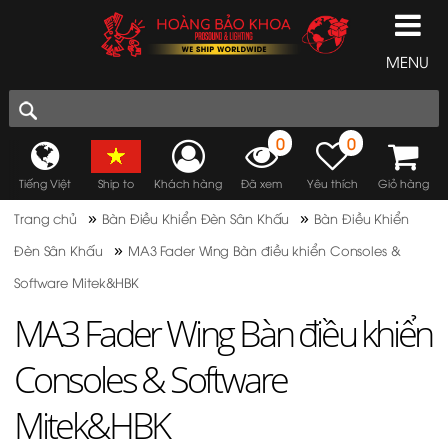
MENU
0
0
Tiếng Việt
Ship to
Khách hàng
Đã xem
Yêu thích
Giỏ hàng
»
»
Trang chủ
Bàn Điều Khiển Đèn Sân Khấu
Bàn Điều Khiển
»
Đèn Sân Khấu
MA3 Fader Wing Bàn điều khiển Consoles &
Software Mitek&HBK
MA3 Fader Wing Bàn điều khiển
Consoles & Software
Mitek&HBK