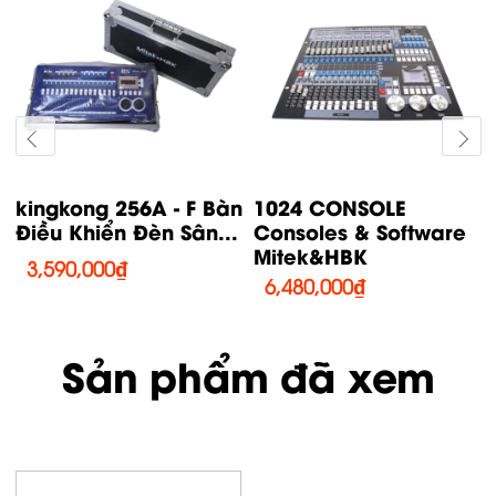
Quartz Consoles &
MA3 Command Wing
Software Mitek&HBK
Consoles &
Software...
21,850,000
₫
71,220,000
₫
Sản phẩm đã xem