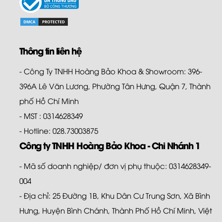
Thông tin liên hệ
- Công Ty TNHH Hoàng Bảo Khoa & Showroom: 396-
396A Lê Văn Lương, Phường Tân Hưng, Quận 7, Thành
phố Hồ Chí Minh
- MST : 0314628349
- Hotline: 028.73003875
Công ty TNHH Hoàng Bảo Khoa - Chi Nhánh 1
- Mã số doanh nghiệp/ đơn vị phụ thuộc: 0314628349-
004
- Địa chỉ: 25 Đường 1B, Khu Dân Cư Trung Sơn, Xã Bình
Hưng, Huyện Bình Chánh, Thành Phố Hồ Chí Minh, Việt