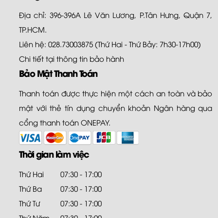
Địa chỉ: 396-396A Lê Văn Lương, P.Tân Hưng, Quận 7,
TP.HCM.
Liên hệ: 028.73003875 (Thứ Hai - Thứ Bảy: 7h30-17h00)
Chi tiết tại
thông tin bảo hành
Bảo Mật Thanh Toán
Thanh toán được thực hiện một cách an toàn và bảo
mật với thẻ tín dụng chuyển khoản Ngân hàng qua
cổng thanh toán ONEPAY.
Thời gian làm việc
Thứ Hai
07:30 - 17:00
Thứ Ba
07:30 - 17:00
Thứ Tư
07:30 - 17:00
Thứ Năm
07:30 - 17:00