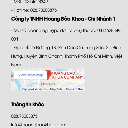
- MST : 0314628349
- Hotline: 028.73003875
Công ty TNHH Hoàng Bảo Khoa - Chi Nhánh 1
- Mã số doanh nghiệp/ đơn vị phụ thuộc: 0314628349-
004
- Địa chỉ: 25 Đường 1B, Khu Dân Cư Trung Sơn, Xã Bình
Hưng, Huyện Bình Chánh, Thành Phố Hồ Chí Minh, Việt
Nam
Thông tin khác
028.73003875
info@hoangbaokhoa.com