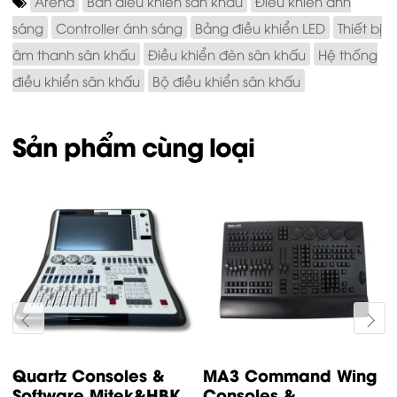
Arena
Bàn điều khiển sân khấu
Điều khiển ánh
sáng
Controller ánh sáng
Bảng điều khiển LED
Thiết bị
âm thanh sân khấu
Điều khiển đèn sân khấu
Hệ thống
điều khiển sân khấu
Bộ điều khiển sân khấu
Sản phẩm cùng loại
ommand Wing
T2 Consoles &
DMX Spill
es &
Software Mitek&HBK
Console