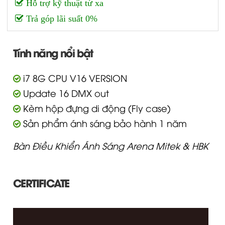
Hỗ trợ kỹ thuật từ xa
Trả góp lãi suất 0%
Tính năng nổi bật
i7 8G CPU V16 VERSION
Update 16 DMX out
Kèm hộp đựng di động (Fly case)
Sản phẩm ánh sáng bảo hành 1 năm
Bàn Điều Khiển Ánh Sáng Arena Mitek & HBK
CERTIFICATE