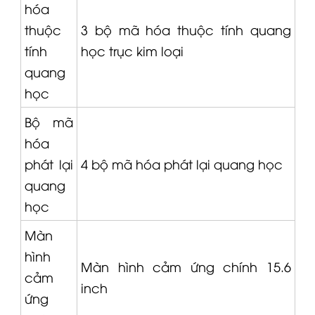
hóa
thuộc
3 bộ mã hóa thuộc tính quang
tính
học trục kim loại
quang
học
Bộ mã
hóa
phát lại
4 bộ mã hóa phát lại quang học
quang
học
Màn
hình
Màn hình cảm ứng chính 15.6
cảm
inch
ứng