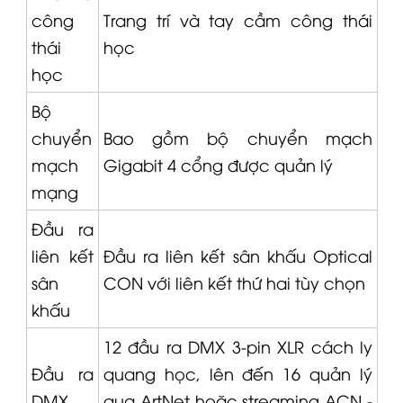
công
Trang trí và tay cầm công thái
thái
học
học
Bộ
chuyển
Bao gồm bộ chuyển mạch
mạch
Gigabit 4 cổng được quản lý
mạng
Đầu ra
liên kết
Đầu ra liên kết sân khấu Optical
sân
CON với liên kết thứ hai tùy chọn
khấu
12 đầu ra DMX 3-pin
XLR
cách ly
Đầu ra
quang học, lên đến 16 quản lý
DMX
qua ArtNet hoặc streaming ACN -