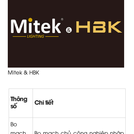
Mitek & HBK
Thông
Chi tiết
số
Bo
mạch
Bo mạch chủ công nghiệp nhập