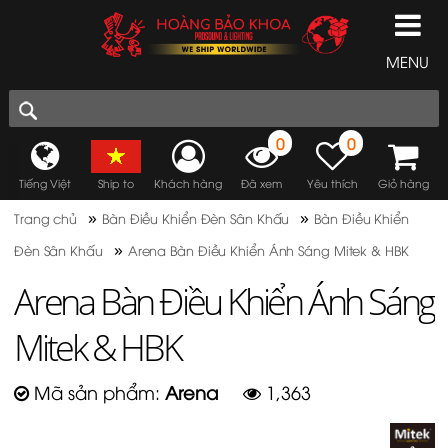
MENU
0
0
Tiếng Việt
Ship to
Khách hàng
Đã xem
Yêu thích
Giỏ hàng
»
»
Trang chủ
Bàn Điều Khiển Đèn Sân Khấu
Bàn Điều Khiển
»
Đèn Sân Khấu
Arena Bàn Điều Khiển Ánh Sáng Mitek & HBK
Arena Bàn Điều Khiển Ánh Sáng
Mitek & HBK
Mã sản phẩm:
Arena
1,363