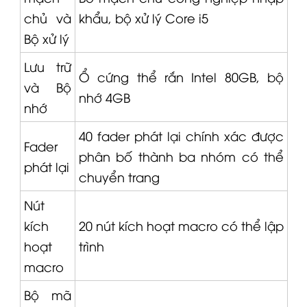
chủ và
khẩu, bộ xử lý Core i5
Bộ xử lý
Lưu trữ
Ổ cứng thể rắn Intel 80GB, bộ
và Bộ
nhớ 4GB
nhớ
40 fader phát lại chính xác được
Fader
phân bố thành ba nhóm có thể
phát lại
chuyển trang
Nút
kích
20 nút kích hoạt macro có thể lập
hoạt
trình
macro
Bộ mã