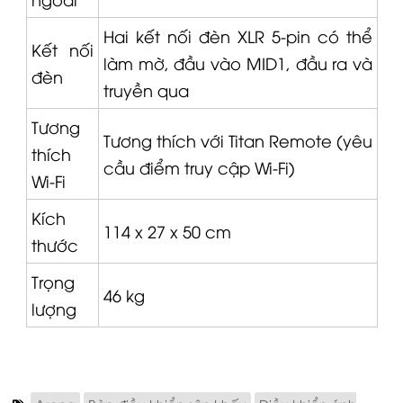
Hai kết nối đèn XLR 5-pin có thể
Kết nối
làm mờ, đầu vào MID1, đầu ra và
đèn
truyền qua
Tương
Tương thích với Titan Remote (yêu
thích
cầu điểm truy cập Wi-Fi)
Wi-Fi
Kích
114 x 27 x 50 cm
thước
Trọng
46 kg
lượng