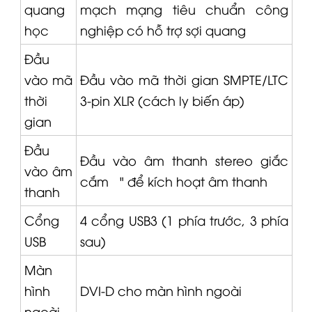
quang
mạch mạng tiêu chuẩn công
học
nghiệp có hỗ trợ sợi quang
Đầu
vào mã
Đầu vào mã thời gian SMPTE/LTC
thời
3-pin XLR (cách ly biến áp)
gian
Đầu
Đầu vào âm thanh stereo giắc
vào âm
cắm ¼" để kích hoạt âm thanh
thanh
Cổng
4 cổng USB3 (1 phía trước, 3 phía
USB
sau)
Màn
hình
DVI-D cho màn hình ngoài
ngoài