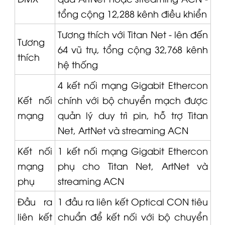
tổng cộng 12,288 kênh điều khiển
Tương thích với Titan Net - lên đến
Tương
64 vũ trụ, tổng cộng 32,768 kênh
thích
hệ thống
4 kết nối mạng Gigabit Ethercon
Kết nối
chính với bộ chuyển mạch được
mạng
quản lý duy trì pin, hỗ trợ Titan
Net, ArtNet và streaming ACN
Kết nối
1 kết nối mạng Gigabit Ethercon
mạng
phụ cho Titan Net, ArtNet và
phụ
streaming ACN
Đầu ra
1 đầu ra liên kết Optical CON tiêu
liên kết
chuẩn để kết nối với bộ chuyển