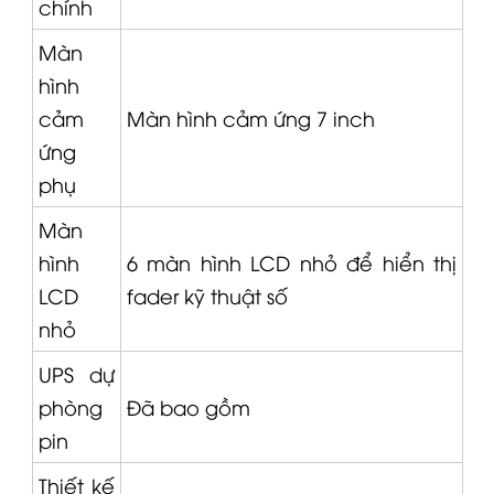
chính
Màn
hình
cảm
Màn hình cảm ứng 7 inch
ứng
phụ
Màn
hình
6 màn hình LCD nhỏ để hiển thị
LCD
fader kỹ thuật số
nhỏ
UPS dự
phòng
Đã bao gồm
pin
Thiết kế